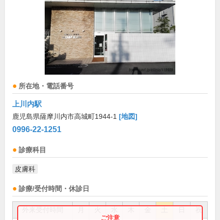
所在地・電話番号
上川内駅
鹿児島県薩摩川内市高城町1944-1
[地図]
0996-22-1251
診療科目
皮膚科
診療/受付時間・休診日
外来受付時間
月
火
水
木
金
土
日
祝