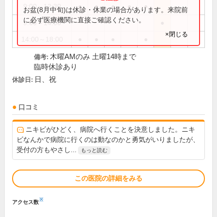
9:00～12:30
●
●
●
●
●
お盆(8月中旬)は休診・休業の場合があります。来院前
に必ず医療機関に直接ご確認ください。
9:00～14:00
●
×閉じる
14:00～18:00
●
●
●
●
木曜AMのみ 土曜14時まで
備考:
臨時休診あり
日、祝
休診日:
口コミ
ニキビがひどく、病院へ行くことを決意しました。ニキ
ビなんかで病院に行くのは動なのかと勇気がいりましたが、
受付の方もやさし...
もっと読む
この医院の詳細をみる
※
アクセス数