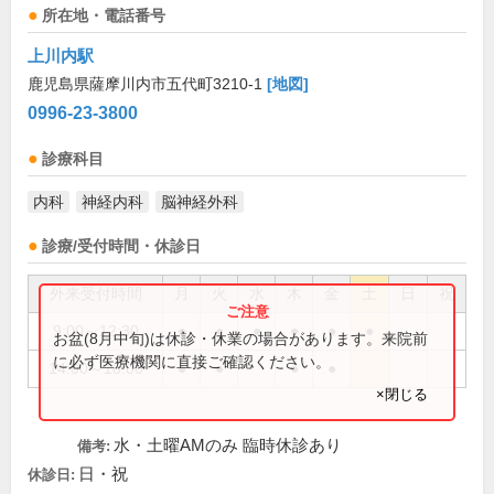
所在地・電話番号
上川内駅
鹿児島県薩摩川内市五代町3210-1
[地図]
0996-23-3800
診療科目
内科
神経内科
脳神経外科
診療/受付時間・休診日
外来受付時間
月
火
水
木
金
土
日
祝
9:00～12:30
●
●
●
●
●
●
お盆(8月中旬)は休診・休業の場合があります。来院前
に必ず医療機関に直接ご確認ください。
14:00～18:00
●
●
●
●
×閉じる
水・土曜AMのみ 臨時休診あり
備考:
日・祝
休診日: