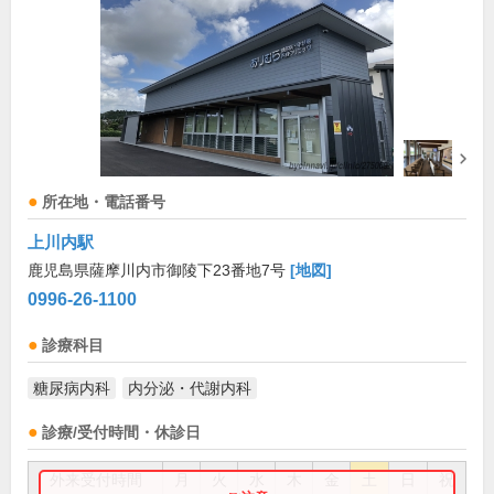
所在地・電話番号
上川内駅
鹿児島県薩摩川内市御陵下23番地7号
[地図]
0996-26-1100
診療科目
糖尿病内科
内分泌・代謝内科
診療/受付時間・休診日
外来受付時間
月
火
水
木
金
土
日
祝