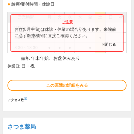
診療/受付時間・休診日
営業時間
月
火
水
木
金
土
日
祝
8:00～16:00
●
お盆(8月中旬)は休診・休業の場合があります。来院前
に必ず医療機関に直接ご確認ください。
8:30～13:00
●
×閉じる
8:30～18:30
●
●
●
●
年末年始、お盆休みあり
備考:
日・祝
休業日:
この医院の詳細をみる
※
アクセス数
さつま薬局