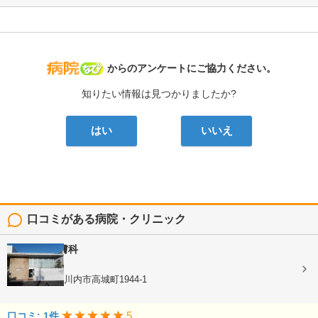
病院なび
からのアンケートにご協力ください。
知りたい情報は見つかりましたか?
はい
いいえ
口コミがある病院・クリニック
かわばた皮膚科
皮膚科
鹿児島県薩摩川内市高城町1944-1
5
口コミ: 1件