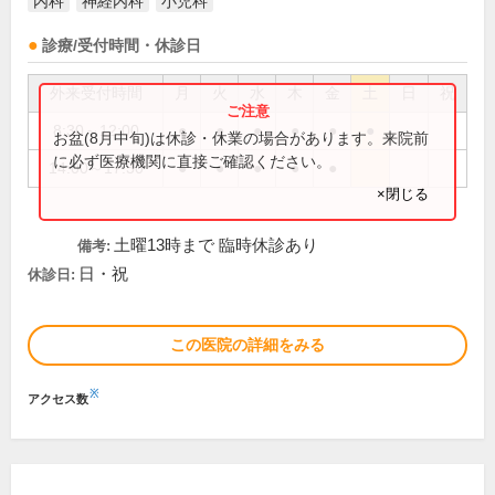
内科
神経内科
小児科
診療/受付時間・休診日
外来受付時間
月
火
水
木
金
土
日
祝
8:30～12:00
●
●
●
●
●
●
お盆(8月中旬)は休診・休業の場合があります。来院前
に必ず医療機関に直接ご確認ください。
14:00～17:30
●
●
●
●
●
×閉じる
土曜13時まで 臨時休診あり
備考:
日・祝
休診日:
この医院の詳細をみる
※
アクセス数