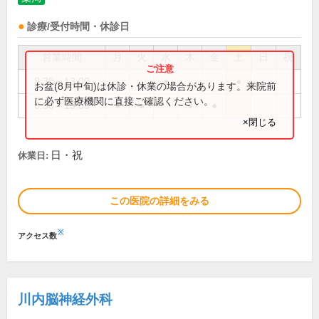
診療/受付時間・休診日
営業時間
月
火
水
木
金
土
日
祝
8:30～13:00
●
●
お盆(8月中旬)は休診・休業の場合があります。来院前
に必ず医療機関に直接ご確認ください。
8:30～18:00
●
●
●
●
×閉じる
日・祝
休業日:
この医院の詳細をみる
※
アクセス数
川内脳神経外科