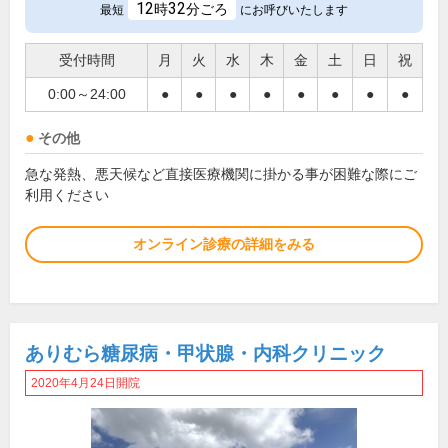
12
32
時
分ごろ
最短
にお呼びいたします
受付時間
月
火
水
木
金
土
日
祝
0:00～24:00
●
●
●
●
●
●
●
●
その他
急な発熱、悪天候など直接医療機関に掛かる事が困難な際にご
利用ください
オンライン診療の詳細をみる
ありむら糖尿病・甲状腺・内科クリニック
2020年4月24日開院