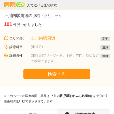
病院なび
人で選べる医院検索
上川内駅周辺の
病院・クリニック
101
件見つかりました
上川内駅周辺
エリア/駅
変更
(未指定)
診療科目
追加
(未指定)フリーワード、予約、専門、症状など
詳細条件
追加
で検索できます
検索する
※このページの医療機関・薬局は
上川内駅(肥薩おれんじ鉄道線)
を中心に直
線距離の近い順で表示されています