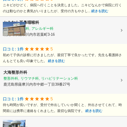
ニキビがひどく、病院へ行くことを決意しました。ニキビなんかで病院に行く
のは動なのかと勇気がいりましたが、受付の方もやさし...
続きを読む
かみむら耳鼻咽喉科
耳鼻いんこう科, アレルギー科
鹿児島県薩摩川内市若葉町3-16
5
口コミ: 1件
初めて子供の診察に行きましたが、親切丁寧で良かったです。先生も看護師さ
んもとても良い印象でした。
続きを読む
大海整形外科
整形外科, リウマチ科, リハビリテーション科
鹿児島県薩摩川内市中郷一丁目39番27号
5
口コミ: 1件
待ち時間が長いですが、受付で外出していいか聞くと、外出させてくれて、時
間前には携帯に連絡をくれました。親切な病院です。
続きを読む
星元歯科