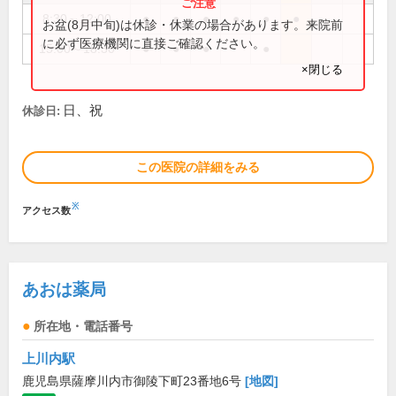
8:30～12:00
●
●
●
●
●
●
お盆(8月中旬)は休診・休業の場合があります。来院前
に必ず医療機関に直接ご確認ください。
15:00～18:30
●
●
●
●
×閉じる
日、祝
休診日:
この医院の詳細をみる
※
アクセス数
あおは薬局
所在地・電話番号
上川内駅
鹿児島県薩摩川内市御陵下町23番地6号
[地図]