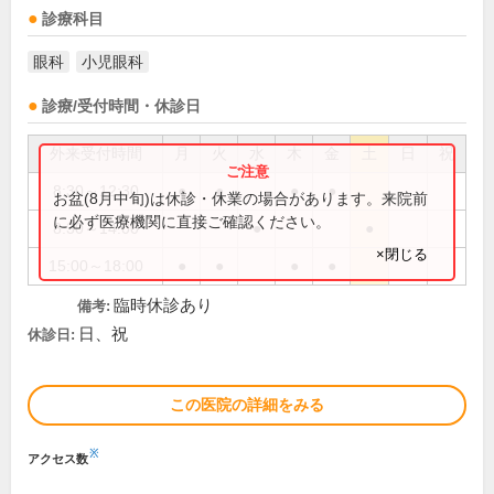
診療科目
眼科
小児眼科
診療/受付時間・休診日
外来受付時間
月
火
水
木
金
土
日
祝
8:30～12:30
●
●
●
●
お盆(8月中旬)は休診・休業の場合があります。来院前
に必ず医療機関に直接ご確認ください。
8:30～14:00
●
●
×閉じる
15:00～18:00
●
●
●
●
臨時休診あり
備考:
日、祝
休診日:
この医院の詳細をみる
※
アクセス数