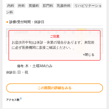
内科
外科
胃腸科
肛門科
乳腺外科
リハビリテーショ
ン科
診療/受付時間・休診日
診療時間
月
火
水
木
金
土
日
祝
8:30～12:00
●
●
●
●
●
●
お盆(8月中旬)は休診・休業の場合があります。来院前
に必ず医療機関に直接ご確認ください。
14:00～18:00
●
●
●
●
×閉じる
木・土曜AMのみ
備考:
日・祝
休診日:
この医院の詳細をみる
※
アクセス数