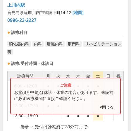
上川内駅
鹿児島県薩摩川内市御陵下町14-12
[地図]
0996-23-2227
診療科目
消化器内科
内科
肝臓内科
肛門科
リハビリテーション
科
診療/受付時間・休診日
診療時間
月
火
水
木
金
土
日
祝
8:00～12:00
●
●
●
●
●
お盆(8月中旬)は休診・休業の場合があります。来院前
10:00～12:00
●
に必ず医療機関に直接ご確認ください。
13:30～17:30
●
●
×閉じる
13:30～18:00
●
●
●
●
・受付は診察終了30分前まで
備考: