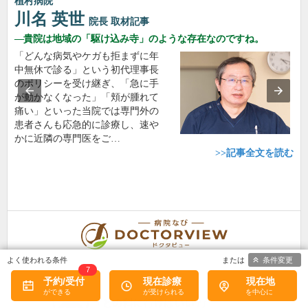
植村病院
川名 英世
院長
取材記事
貴院は地域の「駆け込み寺」のような存在なのですね。
「どんな病気やケガも拒まずに年
中無休で診る」という初代理事長
のポリシーを受け継ぎ、「急に手
が動かなくなった」「頬が腫れて
痛い」といった当院では専門外の
患者さんも応急的に診療し、速や
かに近隣の専門医をご…
>>記事全文を読む
条件変更
7
予約/受付
現在診療
現在地