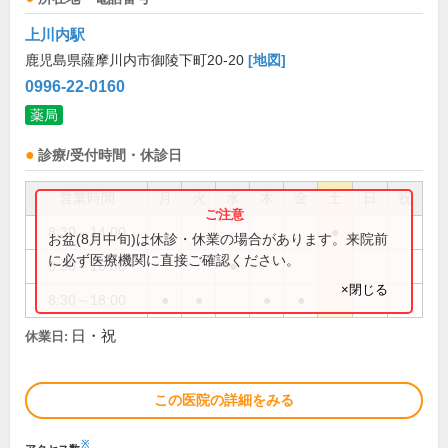
上川内駅
鹿児島県薩摩川内市御陵下町20-20
[地図]
0996-22-0160
薬局
診療/受付時間・休診日
営業時間
月
火
水
木
金
土
日
祝
8:30～14:00
●
お盆(8月中旬)は休診・休業の場合があります。来院前
に必ず医療機関に直接ご確認ください。
8:30～16:30
●
×閉じる
8:30～18:00
●
●
●
●
日・祝
休業日:
この医院の詳細をみる
※