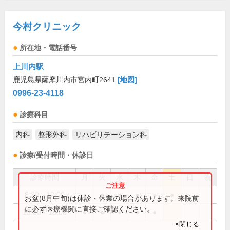
今村クリニック
所在地・電話番号
上川内駅
鹿児島県薩摩川内市宮内町2641
[地図]
0996-23-4118
診療科目
内科
整形外科
リハビリテーション科
診療/受付時間・休診日
診療時間
月
火
水
木
金
土
日
祝
8:30～12:00
●
●
●
●
●
●
お盆(8月中旬)は休診・休業の場合があります。来院前
に必ず医療機関に直接ご確認ください。
13:30～18:00
●
●
●
●
●
×閉じる