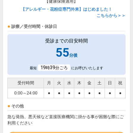
【健康保険適用】
【アレルギー・花粉症専門外来】はじめました！
こちらから＞＞
診療／受付時間・休診日
受診までの目安時間
55
分後
19
39
時
分ごろ
最短
にお呼びいたします
受付時間
月
火
水
木
金
土
日
祝
0:00～24:00
●
●
●
●
●
●
●
●
その他
急な発熱、悪天候など直接医療機関に掛かる事が困難な際にご
利用ください