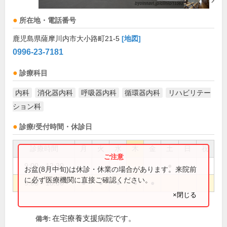
所在地・電話番号
鹿児島県薩摩川内市大小路町21-5
[地図]
0996-23-7181
診療科目
内科
消化器内科
呼吸器内科
循環器内科
リハビリテー
ション科
診療/受付時間・休診日
診療時間
月
火
水
木
金
土
日
祝
9:00～12:30
●
お盆(8月中旬)は休診・休業の場合があります。来院前
に必ず医療機関に直接ご確認ください。
9:00～18:00
●
●
●
●
●
×閉じる
在宅療養支援病院です。
備考: