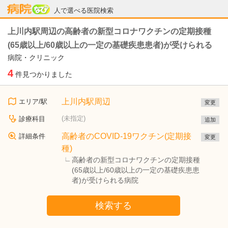
病院なび
人で選べる医院検索
上川内駅周辺の高齢者の新型コロナワクチンの定期接種
(65歳以上/60歳以上の一定の基礎疾患患者)が受けられる
病院・クリニック
4
件見つかりました
上川内駅周辺
エリア/駅
変更
(未指定)
診療科目
追加
高齢者のCOVID-19ワクチン(定期接
詳細条件
変更
種)
高齢者の新型コロナワクチンの定期接種
(65歳以上/60歳以上の一定の基礎疾患患
者)が受けられる病院
検索する