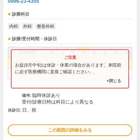
0996-23-4355
診療科目
内科
外科
整形外科
診療/受付時間・休診日
診療時間
月
火
水
木
金
土
日
祝
8:30～12:00
●
●
●
●
●
●
お盆(8月中旬)は休診・休業の場合があります。来院前
に必ず医療機関に直接ご確認ください。
14:00～18:00
●
●
●
●
●
×閉じる
臨時休診あり
備考:
受付/診療日時は科目により異なる
日、祝
休診日:
この医院の詳細をみる