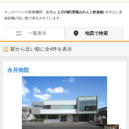
※このページの医療機関・薬局は
上川内駅(肥薩おれんじ鉄道線)
を中心に直
線距離の近い順で表示されています
一覧表示
地図で検索
駅から近い順に全
4
件を表示
永井病院