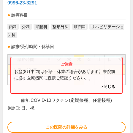
0996-23-3291
診療科目
内科
外科
胃腸科
整形外科
肛門科
リハビリテーショ
ン科
診療/受付時間・休診日
診療時間
月
火
水
木
金
土
日
祝
9:00～12:30
●
●
●
●
●
●
お盆(8月中旬)は休診・休業の場合があります。来院前
に必ず医療機関に直接ご確認ください。
14:00～18:00
●
●
●
●
●
×閉じる
COVID-19ワクチン(定期接種、任意接種)
備考:
日、祝
休診日:
この医院の詳細をみる