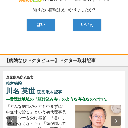
知りたい情報は見つかりましたか?
はい
いいえ
【病院なびドクタビュー】ドクター取材記事
鹿児島県鹿児島市
植村病院
川名 英世
院長
取材記事
貴院は地域の「駆け込み寺」のような存在なのですね。
「どんな病気やケガも拒まずに年
中無休で診る」という初代理事長
のポリシーを受け継ぎ、「急に手
が動かなくなった」「頬が腫れて