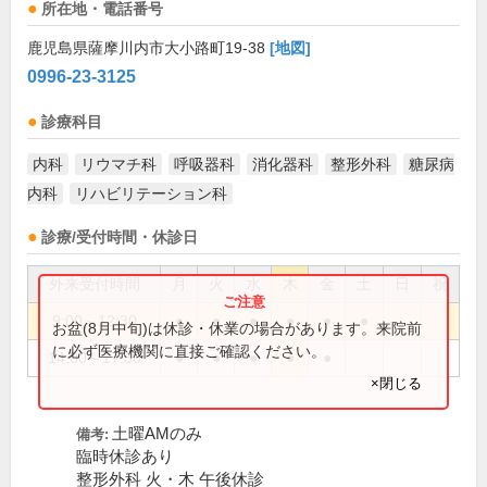
所在地・電話番号
鹿児島県薩摩川内市大小路町19-38
[地図]
0996-23-3125
診療科目
内科
リウマチ科
呼吸器科
消化器科
整形外科
糖尿病
内科
リハビリテーション科
診療/受付時間・休診日
外来受付時間
月
火
水
木
金
土
日
祝
9:00～12:30
●
●
●
●
●
●
お盆(8月中旬)は休診・休業の場合があります。来院前
に必ず医療機関に直接ご確認ください。
14:00～17:30
●
●
●
●
●
×閉じる
土曜AMのみ
備考:
臨時休診あり
整形外科 火・木 午後休診