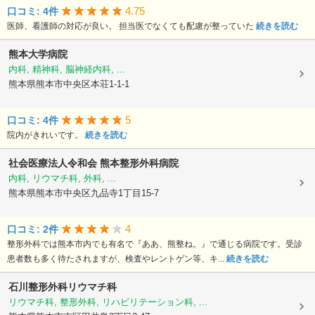
4.75
口コミ: 4件
医師、看護師の対応が良い。 担当医でなくても配慮が整っていた
続きを読む
熊本大学病院
内科, 精神科, 脳神経内科, ...
熊本県熊本市中央区本荘1-1-1
5
口コミ: 4件
院内がきれいです。
続きを読む
社会医療法人令和会
熊本整形外科病院
内科, リウマチ科, 外科, ...
熊本県熊本市中央区九品寺1丁目15-7
4
口コミ: 2件
整形外科では熊本市内でも有名で『ああ、熊整ね。』で通じる病院です。受診
患者数も多く待たされますが、検査やレントゲン等、キ...
続きを読む
石川整形外科リウマチ科
リウマチ科, 整形外科, リハビリテーション科, ...