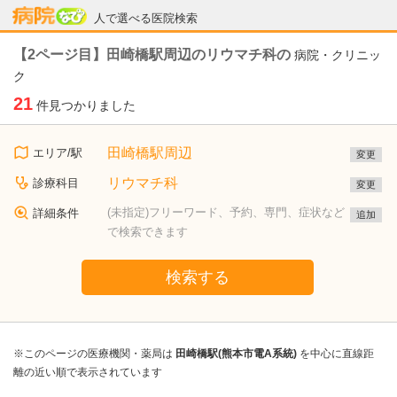
病院なび
人で選べる医院検索
【2ページ目】田崎橋駅周辺のリウマチ科の
病院・クリニッ
ク
21
件見つかりました
田崎橋駅周辺
エリア/駅
変更
リウマチ科
診療科目
変更
(未指定)フリーワード、予約、専門、症状など
詳細条件
追加
で検索できます
検索する
※このページの医療機関・薬局は
田崎橋駅(熊本市電A系統)
を中心に直線距
離の近い順で表示されています