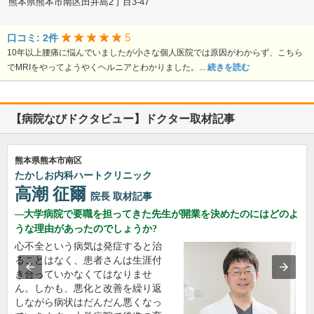
熊本県熊本市南区田井島2丁目3-47
5
口コミ: 2件
10年以上腰痛に悩んでいましたが小さな個人医院では原因がわからず、こちら
でMRIをやってようやくヘルニアとわかりました。...
続きを読む
【病院なびドクタビュー】ドクター取材記事
熊本県熊本市南区
たかしお内科ハートクリニック
高潮 征爾
院長
取材記事
大学病院で要職を担ってきた先生が開業を決めたのにはどのよ
うな理由があったのでしょうか?
心不全という病気は発症すると治
ることはなく、患者さんは生涯付
き合っていかなくてはなりませ
ん。しかも、悪化と改善を繰り返
しながら病状はだんだん悪くなっ