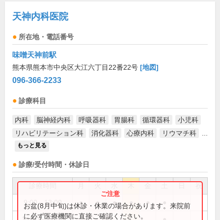
天神内科医院
所在地・電話番号
味噌天神前駅
熊本県熊本市中央区大江六丁目22番22号
[地図]
096-366-2233
診療科目
内科
脳神経内科
呼吸器科
胃腸科
循環器科
小児科
リハビリテーション科
消化器科
心療内科
リウマチ科
...
もっと見る
診療/受付時間・休診日
診療時間
月
火
水
木
金
土
日
祝
9:00～13:00
●
●
●
●
●
●
お盆(8月中旬)は休診・休業の場合があります。来院前
に必ず医療機関に直接ご確認ください。
14:00～17:00
●