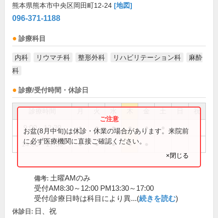
熊本県熊本市中央区岡田町12-24
[地図]
096-371-1188
診療科目
内科
リウマチ科
整形外科
リハビリテーション科
麻酔
科
診療/受付時間・休診日
診療時間
月
火
水
木
金
土
日
祝
9:00～12:30
●
●
●
●
●
●
お盆(8月中旬)は休診・休業の場合があります。来院前
に必ず医療機関に直接ご確認ください。
14:00～17:30
●
●
●
●
●
×閉じる
土曜AMのみ
備考:
受付AM8:30～12:00 PM13:30～17:00
受付/診療日時は科目により異...(
続きを読む
)
日、祝
休診日: