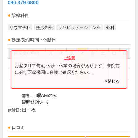
096-379-6800
診療科目
リウマチ科
整形外科
リハビリテーション科
外科
診療/受付時間・休診日
外来受付時間
月
火
水
木
金
土
日
祝
9:00～13:00
●
●
●
●
●
●
お盆(8月中旬)は休診・休業の場合があります。来院前
に必ず医療機関に直接ご確認ください。
14:00～18:00
●
●
●
●
●
×閉じる
土曜AMのみ
備考:
臨時休診あり
日・祝
休診日:
口コミ