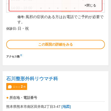
×閉じる
14:00～18:00
●
●
●
●
●
風邪の症状のある方はお電話でご予約が必要で
備考:
す。
日・祝
休診日:
この医院の詳細をみる
※
アクセス数
石川整形外科リウマチ科
2
口コミ
件
所在地・電話番号
熊本県熊本市南区田井島2丁目3-47
[地図]