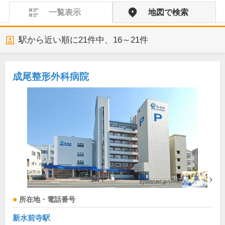
一覧表示
地図で検索
駅から近い順に
21
件中、
16～21件
成尾整形外科病院
所在地・電話番号
新水前寺駅