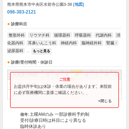
熊本県熊本市中央区水前寺公園3-38
[地図]
096-383-2121
診療科目
整形外科
リウマチ科
循環器科
呼吸器科
代謝内科
消
化器内科
耳鼻いんこう科
神経内科
脳神経外科
腎臓・
泌尿器科
...
もっと見る
診療/受付時間・休診日
外来受付時間
月
火
水
木
金
土
日
祝
8:30～12:30
●
●
●
●
●
●
お盆(8月中旬)は休診・休業の場合があります。来院前
に必ず医療機関に直接ご確認ください。
13:30～17:00
●
●
●
●
●
×閉じる
土曜AMのみ 一部診療科予約制
備考:
受付/診療日時は科目により異なる
臨時休診あり