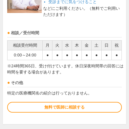
受診までに気をつけること
などにご利用ください。（無料でご利用い
ただけます）
相談／受付時間
相談受付時間
月
火
水
木
金
土
日
祝
0:00～24:00
●
●
●
●
●
●
●
●
※24時間365日、受け付けています。休日深夜時間帯の回答には
時間を要する場合があります。
その他
特定の医療機関名の紹介は行っておりません。
無料で医師に相談する