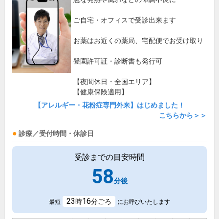
ご自宅・オフィスで受診出来ます
お薬はお近くの薬局、宅配便でお受け取り
登園許可証・診断書も発行可
【夜間休日・全国エリア】
【健康保険適用】
【アレルギー・花粉症専門外来】はじめました！
こちらから＞＞
診療／受付時間・休診日
受診までの目安時間
58
分後
23
16
時
分ごろ
最短
にお呼びいたします