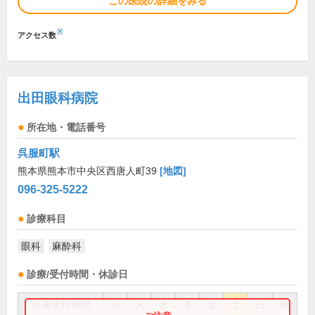
この医院の詳細をみる
※
アクセス数
出田眼科病院
所在地・電話番号
呉服町駅
熊本県熊本市中央区西唐人町39
[地図]
096-325-5222
診療科目
眼科
麻酔科
診療/受付時間・休診日
外来受付時間
月
火
水
木
金
土
日
祝