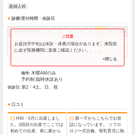
産婦人科
診療/受付時間・休診日
外来受付時間
月
火
水
木
金
土
日
祝
9:00～13:00
●
●
●
●
●
●
お盆(8月中旬)は休診・休業の場合があります。来院前
に必ず医療機関に直接ご確認ください。
14:00～18:00
●
●
●
●
●
×閉じる
木曜AMのみ
備考:
予約制 臨時休診あり
第2・4土、日、祝
休診日:
口コミ
H30・5月に出産しまし
第一子からこちらでお世
た。2回目の出産でここでは
話になっています。 ソフロ
初めての出産、単に家から
ロジー式分娩、母乳育児に熱