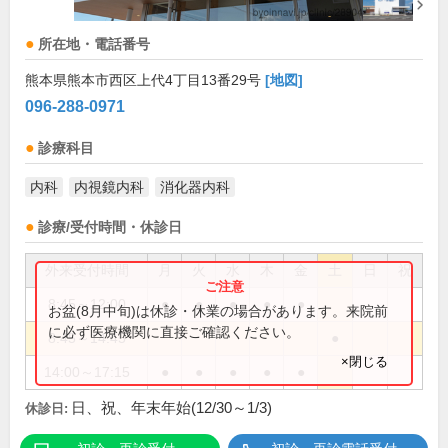
所在地・電話番号
熊本県熊本市西区上代4丁目13番29号
[地図]
096-288-0971
診療科目
内科
内視鏡内科
消化器内科
診療/受付時間・休診日
外来受付時間
月
火
水
木
金
土
日
祝
8:45～12:00
●
●
●
●
●
お盆(8月中旬)は休診・休業の場合があります。来院前
に必ず医療機関に直接ご確認ください。
8:45～14:45
●
×閉じる
14:00～17:15
●
●
●
●
●
日、祝、年末年始(12/30～1/3)
休診日: