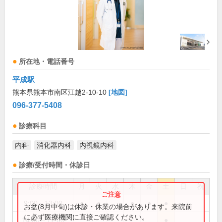
所在地・電話番号
平成駅
熊本県熊本市南区江越2-10-10
[地図]
096-377-5408
診療科目
内科
消化器内科
内視鏡内科
診療/受付時間・休診日
診療時間
月
火
水
木
金
土
日
祝
9:00～13:00
●
●
●
●
●
お盆(8月中旬)は休診・休業の場合があります。来院前
に必ず医療機関に直接ご確認ください。
14:00～17:00
●