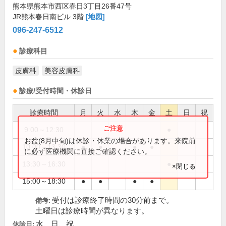
熊本県熊本市西区春日3丁目26番47号
JR熊本春日南ビル 3階
[地図]
096-247-6512
診療科目
皮膚科
美容皮膚科
診療/受付時間・休診日
診療時間
月
火
水
木
金
土
日
祝
9:00～12:30
●
お盆(8月中旬)は休診・休業の場合があります。来院前
10:00～13:30
●
●
●
●
に必ず医療機関に直接ご確認ください。
13:30～16:30
●
×閉じる
15:00～18:30
●
●
●
●
受付は診療終了時間の30分前まで。
備考:
土曜日は診療時間が異なります。
水、日、祝
休診日: