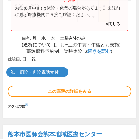
9:30～12:30
●
●
●
●
●
●
お盆(8月中旬)は休診・休業の場合があります。来院前
に必ず医療機関に直接ご確認ください。
14:00～16:00
●
●
×閉じる
月・水・木・土曜AMのみ
備考:
(透析については、月~土の午前・午後とも実施)
一部診療科予約制、臨時休診...(
続きを読む
)
日、祝
休診日:
初診・再診電話受付
この医院の詳細をみる
※
アクセス数
熊本市医師会熊本地域医療センター