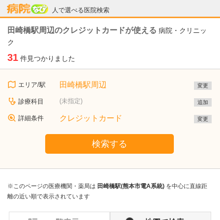
病院なび
人で選べる医院検索
田崎橋駅周辺のクレジットカードが使える
病院・クリニッ
ク
31
件見つかりました
田崎橋駅周辺
エリア/駅
変更
(未指定)
診療科目
追加
クレジットカード
詳細条件
変更
検索する
※このページの医療機関・薬局は
田崎橋駅(熊本市電A系統)
を中心に直線距
離の近い順で表示されています