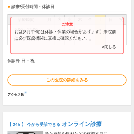
診療/受付時間・休診日
診療時間
月
火
水
木
金
土
日
祝
9:00～12:00
●
●
●
●
●
●
お盆(8月中旬)は休診・休業の場合があります。来院前
に必ず医療機関に直接ご確認ください。
14:30～17:00
●
●
●
●
●
×閉じる
日・祝
休診日:
この医院の詳細をみる
※
アクセス数
オンライン診療
【 24h 】 今から受診できる
急な発熱や風邪などの体調不良に