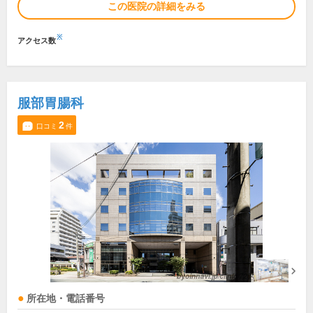
この医院の詳細をみる
※
アクセス数
服部胃腸科
2
口コミ
件
所在地・電話番号