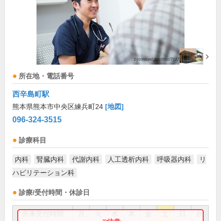
所在地・電話番号
西辛島町駅
熊本県熊本市中央区練兵町24
[地図]
096-324-3515
診療科目
内科
腎臓内科
代謝内科
人工透析内科
呼吸器内科
リ
ハビリテーション科
診療/受付時間・休診日
外来受付時間
月
火
水
木
金
土
日
祝