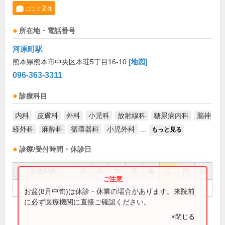
2
口コミ
件
所在地・電話番号
河原町駅
熊本県熊本市中央区本荘5丁目16-10
[地図]
096-363-3311
診療科目
内科
皮膚科
外科
小児科
放射線科
糖尿病内科
脳神
経外科
麻酔科
循環器科
小児外科
...
もっと見る
診療/受付時間・休診日
診療時間
月
火
水
木
金
土
日
祝
9:00～17:00
●
●
●
●
●
お盆(8月中旬)は休診・休業の場合があります。来院前
に必ず医療機関に直接ご確認ください。
×閉じる