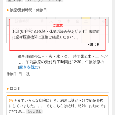
診療/受付時間・休診日
診療時間
月
火
水
木
金
土
日
祝
9:00～12:30
●
●
●
●
●
●
お盆(8月中旬)は休診・休業の場合があります。来院前
に必ず医療機関に直接ご確認ください。
14:00～18:00
●
●
●
●
×閉じる
時間帯1:月・火・水・金、 時間帯2:木・土 ただ
備考:
し、午前診療の受付終了時間は12:30、午後診療の...
(
続きを読む
)
日・祝
休診日:
口コミ
今までいろんな病院に行き、結局は謎だらけで病院を後
にしていました。。。 でもこちらは絶対、絶対にお勧めです
(^∇^) 患...
もっと読む