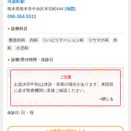
河原町駅
熊本県熊本市中央区本荘町644
[地図]
096-364-5511
診療科目
整形外科
内科
リハビリテーション科
リウマチ科
外
科
小児科
診療/受付時間・休診日
診療時間
月
火
水
木
金
土
日
祝
9:00～11:00
●
●
●
●
●
●
お盆(8月中旬)は休診・休業の場合があります。来院前
に必ず医療機関に直接ご確認ください。
14:00～17:00
●
●
●
×閉じる
14:00～19:00
●
日・祝
休診日: