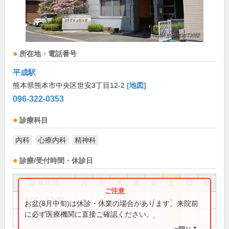
所在地・電話番号
平成駅
熊本県熊本市中央区世安3丁目12-2
[地図]
096-322-0353
診療科目
内科
心療内科
精神科
診療/受付時間・休診日
診療時間
月
火
水
木
金
土
日
祝
9:00～12:30
●
●
●
●
●
お盆(8月中旬)は休診・休業の場合があります。来院前
に必ず医療機関に直接ご確認ください。
14:00～18:00
●
●
●
●