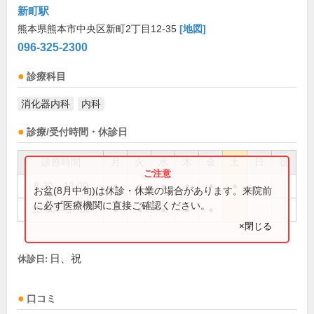
新町駅
熊本県熊本市中央区新町2丁目12-35
[地図]
096-325-2300
診療科目
消化器内科
内科
診療/受付時間・休診日
診療時間
月
火
水
木
金
土
日
祝
8:30～13:00
●
●
●
●
●
●
お盆(8月中旬)は休診・休業の場合があります。来院前
に必ず医療機関に直接ご確認ください。
15:00～17:00
●
●
●
●
●
×閉じる
日、祝
休診日:
口コミ