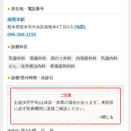
所在地・電話番号
南熊本駅
熊本県熊本市中央区南熊本4丁目3-5
[地図]
096-366-1155
診療科目
乳腺外科
胃腸外科
胆のう外科
内視鏡外科
乳腺内科
がん・化学療法内科
疼痛緩和内科
診療/受付時間・休診日
外来受付時間
月
火
水
木
金
土
日
祝
8:30～11:00
●
お盆(8月中旬)は休診・休業の場合があります。来院前
に必ず医療機関に直接ご確認ください。
8:30～11:30
●
●
●
●
●
×閉じる
13:30～17:00
●
●
●
●
●
第3土曜、日、祝
休診日: