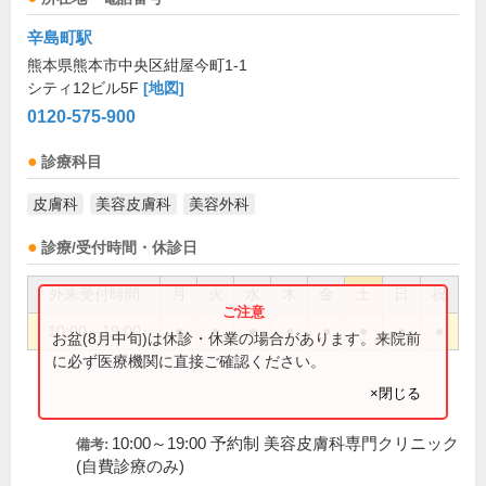
辛島町駅
熊本県熊本市中央区紺屋今町1-1
シティ12ビル5F
[地図]
0120-575-900
診療科目
皮膚科
美容皮膚科
美容外科
診療/受付時間・休診日
外来受付時間
月
火
水
木
金
土
日
祝
10:00～19:00
●
●
●
●
●
●
●
●
お盆(8月中旬)は休診・休業の場合があります。来院前
に必ず医療機関に直接ご確認ください。
×閉じる
10:00～19:00 予約制 美容皮膚科専門クリニック
備考:
(自費診療のみ)