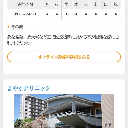
受付時間
月
火
水
木
金
土
日
祝
0:00～24:00
●
●
●
●
●
●
●
●
その他
急な発熱、悪天候など直接医療機関に掛かる事が困難な際にご
利用ください
オンライン診療の詳細をみる
よやすクリニック