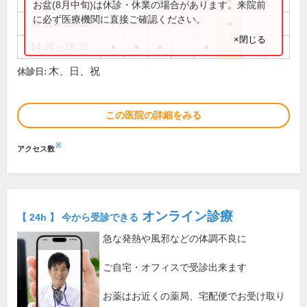
9:00～12:30
●
●
●
●
●
お盆(8月中旬)は休診・休業の場合があります。来院前
に必ず医療機関に直接ご確認ください。
14:00～16:00
●
×閉じる
14:30～18:30
●
●
●
●
木、日、祝
休診日:
この医院の詳細をみる
※
アクセス数
オンライン診療
【 24h 】 今から受診できる
急な発熱や風邪などの体調不良に
ご自宅・オフィスで受診出来ます
お薬はお近くの薬局、宅配便でお受け取り