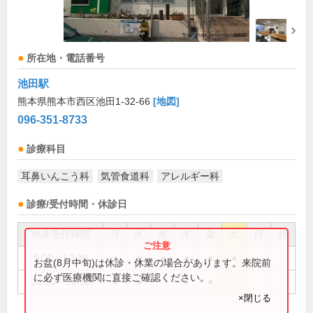
所在地・電話番号
池田駅
熊本県熊本市西区池田1-32-66
[地図]
096-351-8733
診療科目
耳鼻いんこう科
気管食道科
アレルギー科
診療/受付時間・休診日
外来受付時間
月
火
水
木
金
土
日
祝
9:00～12:30
●
●
●
●
●
●
お盆(8月中旬)は休診・休業の場合があります。来院前
に必ず医療機関に直接ご確認ください。
14:30～18:00
●
●
●
●
×閉じる