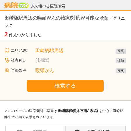
病院なび
人で選べる医院検索
田崎橋駅周辺の喉頭がんの治療/対応が可能な
病院・クリニ
ック
2
件見つかりました
田崎橋駅周辺
エリア/駅
変更
(未指定)
診療科目
追加
喉頭がん
詳細条件
変更
検索する
※このページの医療機関・薬局は
田崎橋駅(熊本市電A系統)
を中心に直線距
離の近い順で表示されています