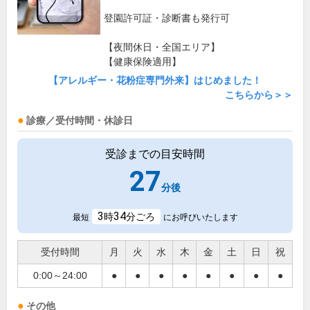
登園許可証・診断書も発行可
【夜間休日・全国エリア】
【健康保険適用】
【アレルギー・花粉症専門外来】はじめました！
こちらから＞＞
診療／受付時間・休診日
受診までの目安時間
27
分後
3
34
時
分ごろ
最短
にお呼びいたします
受付時間
月
火
水
木
金
土
日
祝
0:00～24:00
●
●
●
●
●
●
●
●
その他