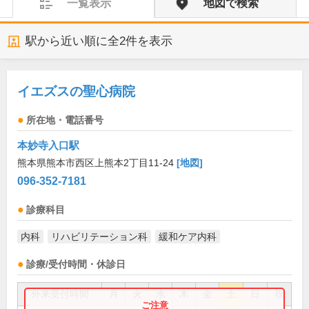
一覧表示
地図で検索
駅から近い順に全
2
件を表示
イエズスの聖心病院
所在地・電話番号
本妙寺入口駅
熊本県熊本市西区上熊本2丁目11-24
[地図]
096-352-7181
診療科目
内科
リハビリテーション科
緩和ケア内科
診療/受付時間・休診日
外来受付時間
月
火
水
木
金
土
日
祝