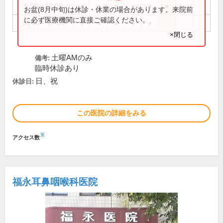
9:00～12:00
●
●
●
●
●
●
お盆(8月中旬)は休診・休業の場合があります。来院前
に必ず医療機関に直接ご確認ください。
14:00～17:00
●
●
●
●
●
×閉じる
土曜AMのみ
備考:
臨時休診あり
日、祝
休診日:
この医院の詳細をみる
※
アクセス数
福永耳鼻咽喉科医院