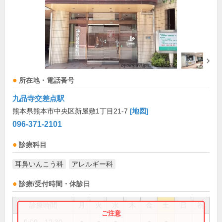
所在地・電話番号
九品寺交差点駅
熊本県熊本市中央区新屋敷1丁目21-7
[地図]
096-371-2101
診療科目
耳鼻いんこう科
アレルギー科
診療/受付時間・休診日
診療時間
月
火
水
木
金
土
日
祝