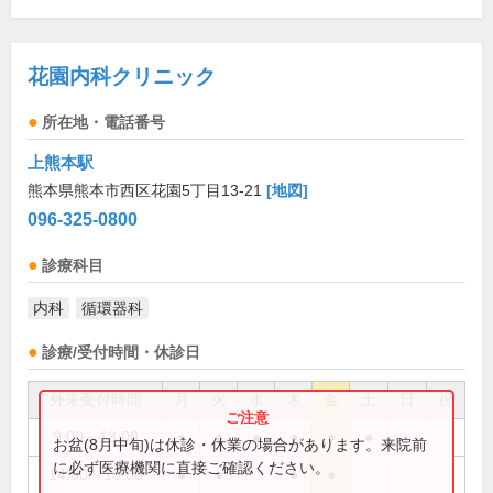
花園内科クリニック
所在地・電話番号
上熊本駅
熊本県熊本市西区花園5丁目13-21
[地図]
096-325-0800
診療科目
内科
循環器科
診療/受付時間・休診日
外来受付時間
月
火
水
木
金
土
日
祝
9:00～13:00
●
●
●
●
●
●
お盆(8月中旬)は休診・休業の場合があります。来院前
に必ず医療機関に直接ご確認ください。
14:00～18:00
●
●
●
●