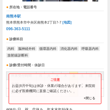
所在地・電話番号
南熊本駅
熊本県熊本市中央区南熊本2丁目7-7
[地図]
096-363-5111
診療科目
内科
脳神経外科
循環器内科
消化器内科
呼吸器内科
放射線診断科
診療/受付時間・休診日
外来受付時間
月
火
水
木
金
土
日
祝
9:00～11:30
●
●
●
●
●
●
お盆(8月中旬)は休診・休業の場合があります。来院前
に必ず医療機関に直接ご確認ください。
13:30～17:00
●
●
●
●
●
×閉じる
日、祝、盆休み、年末末年始休み
休診日: