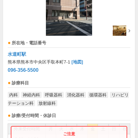
所在地・電話番号
水道町駅
熊本県熊本市中央区手取本町7-1
[地図]
096-356-5500
診療科目
内科
神経内科
呼吸器科
消化器科
循環器科
リハビリ
テーション科
放射線科
診療/受付時間・休診日
外来受付時間
月
火
水
木
金
土
日
祝