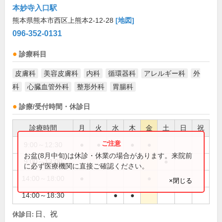
本妙寺入口駅
熊本県熊本市西区上熊本2-12-28
[地図]
096-352-0131
診療科目
皮膚科
美容皮膚科
内科
循環器科
アレルギー科
外
科
心臓血管外科
整形外科
胃腸科
診療/受付時間・休診日
診療時間
月
火
水
木
金
土
日
祝
9:00～12:30
●
●
●
●
●
お盆(8月中旬)は休診・休業の場合があります。来院前
9:00～13:00
●
に必ず医療機関に直接ご確認ください。
14:00～18:00
●
●
×閉じる
14:00～18:30
●
●
日、祝
休診日: