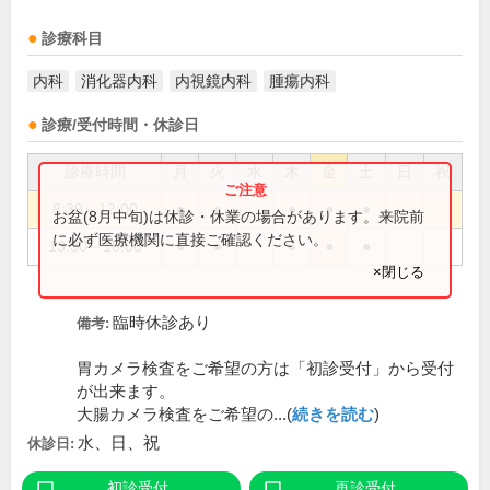
診療科目
内科
消化器内科
内視鏡内科
腫瘍内科
診療/受付時間・休診日
診療時間
月
火
水
木
金
土
日
祝
8:30～12:00
●
●
●
●
●
お盆(8月中旬)は休診・休業の場合があります。来院前
に必ず医療機関に直接ご確認ください。
13:30～18:00
●
●
●
●
●
×閉じる
臨時休診あり
備考:
胃カメラ検査をご希望の方は「初診受付」から受付
が出来ます。
大腸カメラ検査をご希望の...(
続きを読む
)
水、日、祝
休診日:
初診受付
再診受付