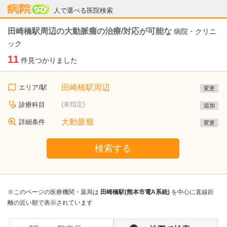
病院なび
人で選べる医院検索
田崎橋駅周辺の大動脈瘤の治療/対応が可能な
病院・クリニ
ック
11
件見つかりました
田崎橋駅周辺
エリア/駅
変更
(未指定)
診療科目
追加
大動脈瘤
詳細条件
変更
検索する
※このページの医療機関・薬局は
田崎橋駅(熊本市電A系統)
を中心に直線距
離の近い順で表示されています