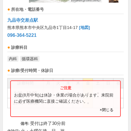
所在地・電話番号
九品寺交差点駅
熊本県熊本市中央区九品寺1丁目14-17
[地図]
096-364-5221
診療科目
内科
循環器科
診療/受付時間・休診日
診療時間
月
火
水
木
金
土
日
祝
9:00～13:00
●
●
●
●
●
●
お盆(8月中旬)は休診・休業の場合があります。来院前
に必ず医療機関に直接ご確認ください。
15:00～19:00
●
●
●
●
×閉じる
受付は終了30分前
備考: