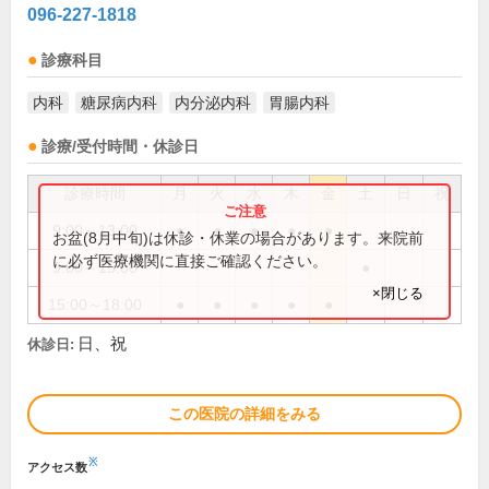
096-227-1818
診療科目
内科
糖尿病内科
内分泌内科
胃腸内科
診療/受付時間・休診日
診療時間
月
火
水
木
金
土
日
祝
9:00～13:00
●
●
●
●
●
お盆(8月中旬)は休診・休業の場合があります。来院前
に必ず医療機関に直接ご確認ください。
9:00～15:00
●
×閉じる
15:00～18:00
●
●
●
●
●
日、祝
休診日:
この医院の詳細をみる
※
アクセス数