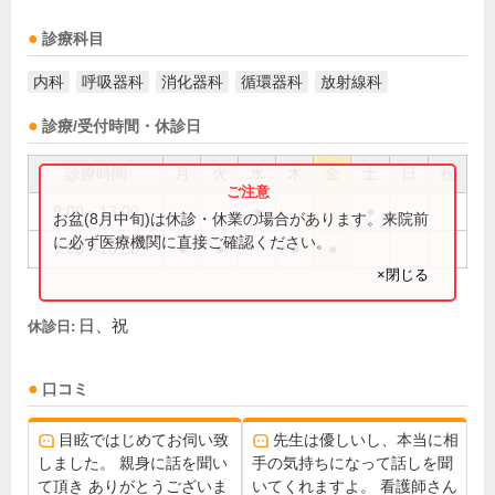
診療科目
内科
呼吸器科
消化器科
循環器科
放射線科
診療/受付時間・休診日
診療時間
月
火
水
木
金
土
日
祝
9:00～13:00
●
●
お盆(8月中旬)は休診・休業の場合があります。来院前
に必ず医療機関に直接ご確認ください。
9:00～18:30
●
●
●
●
×閉じる
日、祝
休診日:
口コミ
目眩ではじめてお伺い致
先生は優しいし、本当に相
しました。 親身に話を聞い
手の気持ちになって話しを聞
て頂き ありがとうございま
いてくれますよ。 看護師さん