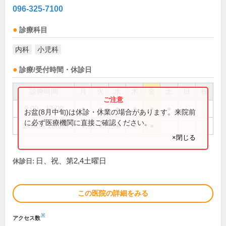
096-325-7100
診療科目
内科
小児科
診療/受付時間・休診日
診療時間
月
火
水
木
金
土
日
祝
9:00～13:00
●
●
●
●
●
●
お盆(8月中旬)は休診・休業の場合があります。来院前
に必ず医療機関に直接ご確認ください。
14:00～18:00
●
●
●
●
●
×閉じる
日、祝、第2,4土曜日
休診日:
この医院の詳細をみる
※
アクセス数