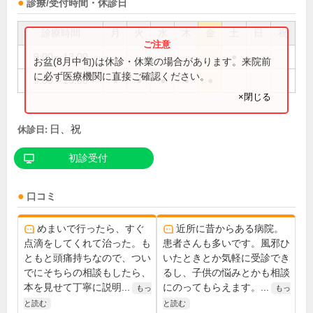
診療/受付時間・休診日
診療時間
月
火
水
木
金
土
日
祝
9:00～13:00
●
お盆(8月中旬)は休診・休業の場合があります。来院前
に必ず医療機関に直接ご確認ください。
9:00～18:00
●
●
●
●
●
×閉じる
日、祝
休診日:
初診受付
口コミ
めまいで行ったら、すぐ
近所に昔からある病院。
点滴をしてくれて治った。も
患者さんも多いです。風邪ひ
ともと頭痛持ちなので、つい
いたときとか気軽に受診でき
でにそちらの相談もしたら、
るし、子供の悩みとかも相談
本を見せて丁寧に説明...
にのってもらえます。...
もっ
もっ
と読む
と読む