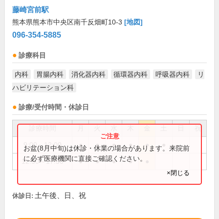
藤崎宮前駅
熊本県熊本市中央区南千反畑町10-3
[地図]
096-354-5885
診療科目
内科
胃腸内科
消化器内科
循環器内科
呼吸器内科
リ
ハビリテーション科
診療/受付時間・休診日
診療時間
月
火
水
木
金
土
日
祝
9:00～12:00
●
●
●
●
●
●
お盆(8月中旬)は休診・休業の場合があります。来院前
に必ず医療機関に直接ご確認ください。
12:30～17:30
●
●
●
●
●
×閉じる
土午後、日、祝
休診日: