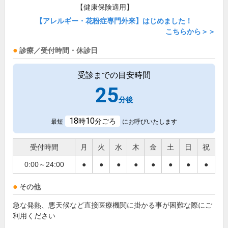
【健康保険適用】
【アレルギー・花粉症専門外来】はじめました！
こちらから＞＞
診療／受付時間・休診日
受診までの目安時間
25
分後
18
10
時
分ごろ
最短
にお呼びいたします
受付時間
月
火
水
木
金
土
日
祝
0:00～24:00
●
●
●
●
●
●
●
●
その他
急な発熱、悪天候など直接医療機関に掛かる事が困難な際にご
利用ください