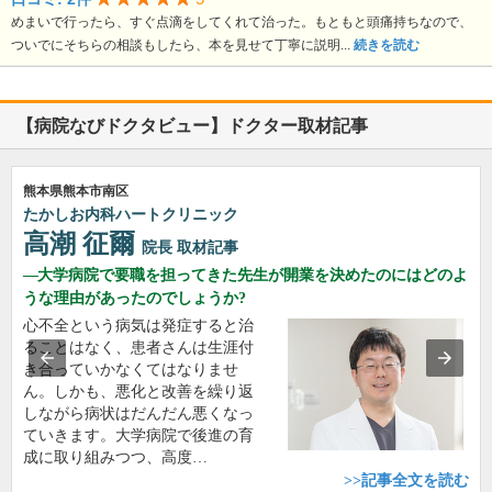
めまいで行ったら、すぐ点滴をしてくれて治った。もともと頭痛持ちなので、
ついでにそちらの相談もしたら、本を見せて丁寧に説明...
続きを読む
【病院なびドクタビュー】ドクター取材記事
熊本県熊本市南区
たかしお内科ハートクリニック
高潮 征爾
院長
取材記事
大学病院で要職を担ってきた先生が開業を決めたのにはどのよ
うな理由があったのでしょうか?
心不全という病気は発症すると治
ることはなく、患者さんは生涯付
き合っていかなくてはなりませ
ん。しかも、悪化と改善を繰り返
しながら病状はだんだん悪くなっ
ていきます。大学病院で後進の育
成に取り組みつつ、高度…
>>記事全文を読む