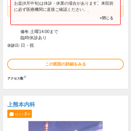
8:30～14:00
●
お盆(8月中旬)は休診・休業の場合があります。来院前
に必ず医療機関に直接ご確認ください。
8:30～18:00
●
●
●
●
●
×閉じる
土曜14:00まで
備考:
臨時休診あり
日・祝
休診日:
この医院の詳細をみる
※
アクセス数
上熊本内科
2
口コミ
件