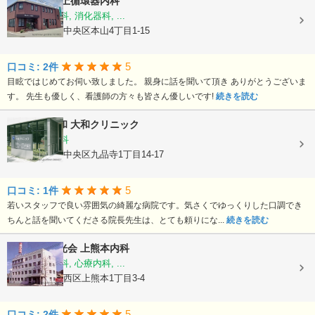
医療法人
村上循環器内科
内科, 呼吸器科, 消化器科, ...
熊本県熊本市中央区本山4丁目1-15
5
口コミ: 2件
目眩ではじめてお伺い致しました。 親身に話を聞いて頂き ありがとうございま
す。 先生も優しく、看護師の方々も皆さん優しいです!
続きを読む
医療法人大和
大和クリニック
内科, 循環器科
熊本県熊本市中央区九品寺1丁目14-17
5
口コミ: 1件
若いスタッフで良い雰囲気の綺麗な病院です。気さくでゆっくりした口調でき
ちんと話を聞いてくださる院長先生は、とても頼りにな...
続きを読む
医療法人陽光会
上熊本内科
内科, 神経内科, 心療内科, ...
熊本県熊本市西区上熊本1丁目3-4
5
口コミ: 2件