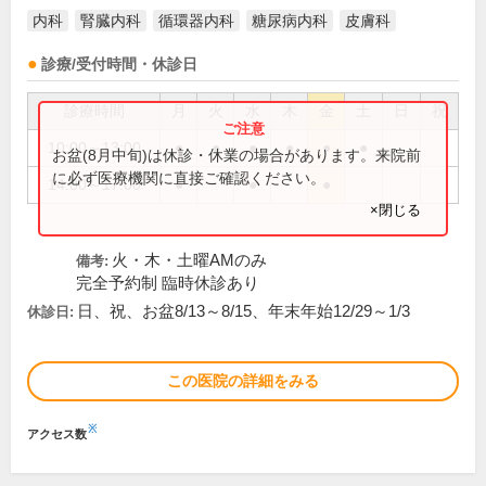
内科
腎臓内科
循環器内科
糖尿病内科
皮膚科
診療/受付時間・休診日
診療時間
月
火
水
木
金
土
日
祝
10:00～13:00
●
●
●
●
●
●
お盆(8月中旬)は休診・休業の場合があります。来院前
に必ず医療機関に直接ご確認ください。
14:00～17:00
●
●
●
×閉じる
火・木・土曜AMのみ
備考:
完全予約制 臨時休診あり
日、祝、お盆8/13～8/15、年末年始12/29～1/3
休診日:
この医院の詳細をみる
※
アクセス数