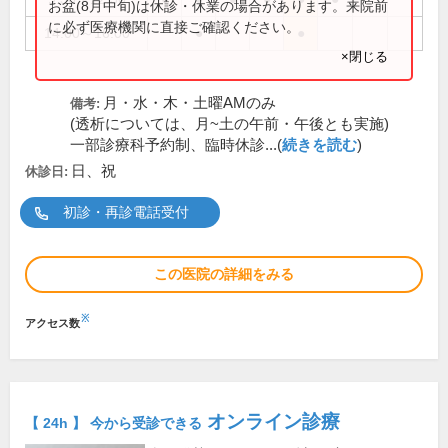
お盆(8月中旬)は休診・休業の場合があります。来院前
に必ず医療機関に直接ご確認ください。
14:00～16:00
●
●
×閉じる
月・水・木・土曜AMのみ
備考:
(透析については、月~土の午前・午後とも実施)
一部診療科予約制、臨時休診...(
続きを読む
)
日、祝
休診日:
初診・再診電話受付
この医院の詳細をみる
※
アクセス数
オンライン診療
【 24h 】 今から受診できる