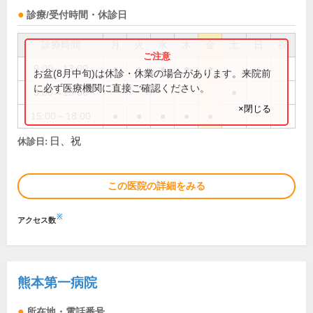
診療/受付時間・休診日
診療時間
月
火
水
木
金
土
日
祝
9:00～13:00
●
●
●
●
●
お盆(8月中旬)は休診・休業の場合があります。来院前
に必ず医療機関に直接ご確認ください。
9:00～15:00
●
×閉じる
15:00～18:00
●
●
●
●
●
日、祝
休診日:
この医院の詳細をみる
※
アクセス数
熊本第一病院
所在地・電話番号