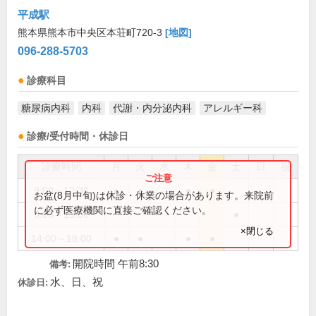
平成駅
熊本県熊本市中央区本荘町720-3
[地図]
096-288-5703
診療科目
糖尿病内科
内科
代謝・内分泌内科
アレルギー科
診療/受付時間・休診日
診療時間
月
火
水
木
金
土
日
祝
9:00～12:30
●
●
●
●
お盆(8月中旬)は休診・休業の場合があります。来院前
に必ず医療機関に直接ご確認ください。
9:00～13:00
●
×閉じる
14:00～18:00
●
●
●
●
開院時間 午前8:30
備考:
水、日、祝
休診日: