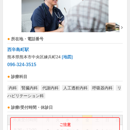
所在地・電話番号
西辛島町駅
熊本県熊本市中央区練兵町24
[地図]
096-324-3515
診療科目
内科
腎臓内科
代謝内科
人工透析内科
呼吸器内科
リ
ハビリテーション科
診療/受付時間・休診日
外来受付時間
月
火
水
木
金
土
日
祝
9:30～12:30
●
●
●
●
●
●