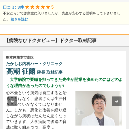
5
口コミ: 3件
不安だらけで診察室に入りましたが、先生が安心する説明をして下さいまし
た。
続きを読む
【病院なびドクタビュー】ドクター取材記事
熊本県熊本市南区
たかしお内科ハートクリニック
高潮 征爾
院長
取材記事
大学病院で要職を担ってきた先生が開業を決めたのにはどのよ
うな理由があったのでしょうか?
心不全という病気は発症すると治
ることはなく、患者さんは生涯付
き合っていかなくてはなりませ
ん。しかも、悪化と改善を繰り返
しながら病状はだんだん悪くなっ
ていきます。大学病院で後進の育
成に取り組みつつ、高度…