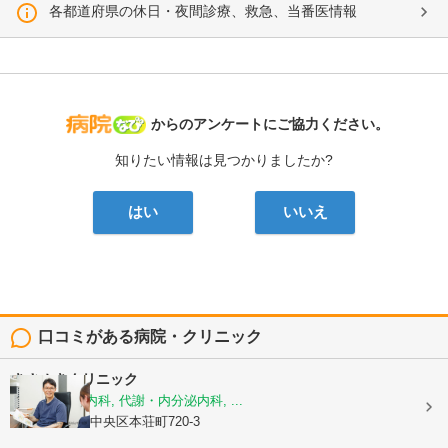
各都道府県の休日・夜間診療、救急、当番医情報
病院なび
からのアンケートにご協力ください。
知りたい情報は見つかりましたか?
はい
いいえ
口コミがある病院・クリニック
きさぬきクリニック
糖尿病内科, 内科, 代謝・内分泌内科, ...
熊本県熊本市中央区本荘町720-3