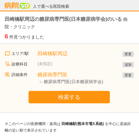
病院なび
人で選べる医院検索
田崎橋駅周辺の糖尿病専門医(日本糖尿病学会)のいる
病
院・クリニック
6
件見つかりました
田崎橋駅周辺
エリア/駅
変更
(未指定)
診療科目
追加
糖尿病専門医
詳細条件
変更
糖尿病専門医(日本糖尿病学会)
検索する
※このページの医療機関・薬局は
田崎橋駅(熊本市電A系統)
を中心に直線距
離の近い順で表示されています