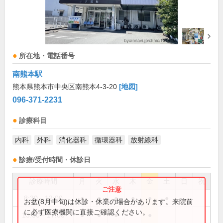
所在地・電話番号
南熊本駅
熊本県熊本市中央区南熊本4-3-20
[地図]
096-371-2231
診療科目
内科
外科
消化器科
循環器科
放射線科
診療/受付時間・休診日
診療時間
月
火
水
木
金
土
日
祝
8:30～12:00
●
●
●
●
●
●
お盆(8月中旬)は休診・休業の場合があります。来院前
に必ず医療機関に直接ご確認ください。
13:30～17:00
●
●
●
●