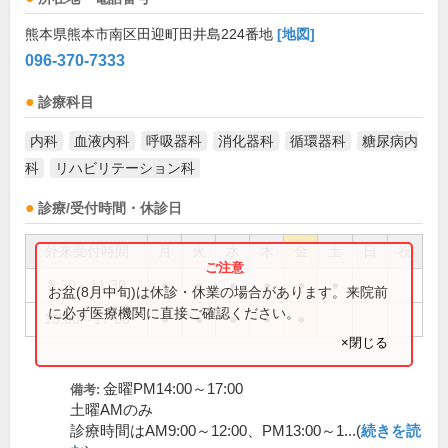
熊本県熊本市南区田迎町田井島224番地
[地図]
096-370-7333
診療科目
内科
血液内科
呼吸器科
消化器科
循環器科
糖尿病内
科
リハビリテーション科
診療/受付時間・休診日
外来受付時間
月
火
水
木
金
土
日
祝
8:30～11:30
●
●
●
●
●
●
お盆(8月中旬)は休診・休業の場合があります。来院前
に必ず医療機関に直接ご確認ください。
13:00～17:00
●
●
●
●
●
×閉じる
金曜PM14:00～17:00
備考:
土曜AMのみ
診療時間はAM9:00～12:00、PM13:00～1...(
続きを読