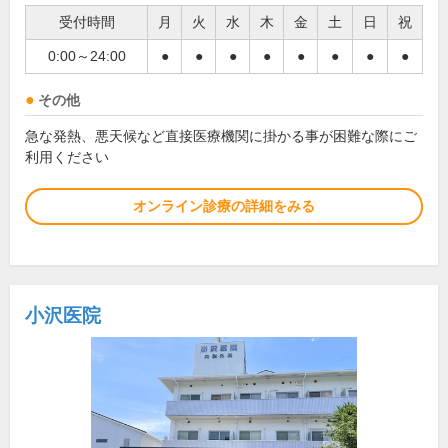
受付時間
月
火
水
木
金
土
日
祝
0:00～24:00
●
●
●
●
●
●
●
●
その他
急な発熱、悪天候など直接医療機関に掛かる事が困難な際にご
利用ください
オンライン診療の詳細をみる
小沢医院