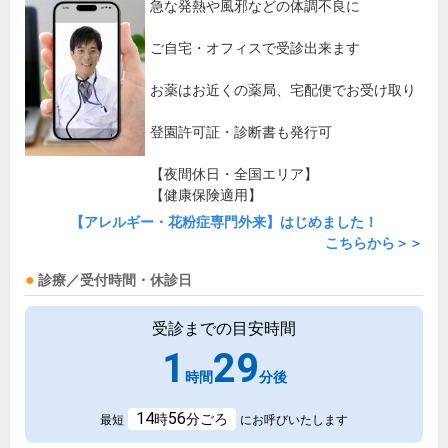
急な発熱や風邪などの体調不良に
ご自宅・オフィスで受診出来ます
お薬はお近くの薬局、宅配便でお受け取り
登園許可証・診断書も発行可
【夜間休日・全国エリア】
【健康保険適用】
【アレルギー・花粉症専門外来】はじめました！
こちらから＞＞
診療／受付時間・休診日
受診までの目安時間
1
29
時間
分後
14
56
時
分ごろ
最短
にお呼びいたします