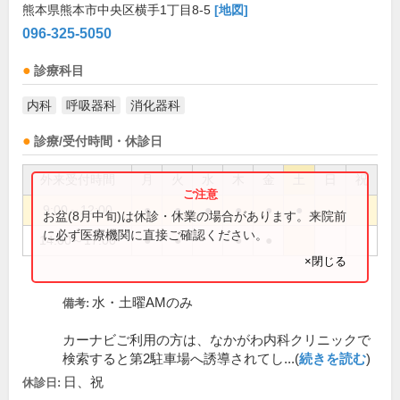
熊本県熊本市中央区横手1丁目8-5
[地図]
096-325-5050
診療科目
内科
呼吸器科
消化器科
診療/受付時間・休診日
外来受付時間
月
火
水
木
金
土
日
祝
9:00～12:00
●
●
●
●
●
●
お盆(8月中旬)は休診・休業の場合があります。来院前
に必ず医療機関に直接ご確認ください。
14:00～17:00
●
●
●
●
×閉じる
水・土曜AMのみ
備考:
カーナビご利用の方は、なかがわ内科クリニックで
検索すると第2駐車場へ誘導されてし...(
続きを読む
)
日、祝
休診日: