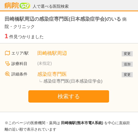
病院なび
人で選べる医院検索
田崎橋駅周辺の感染症専門医(日本感染症学会)のいる
病
院・クリニック
1
件見つかりました
田崎橋駅周辺
エリア/駅
変更
(未指定)
診療科目
追加
感染症専門医
詳細条件
変更
感染症専門医(日本感染症学会)
検索する
※このページの医療機関・薬局は
田崎橋駅(熊本市電A系統)
を中心に直線距
離の近い順で表示されています