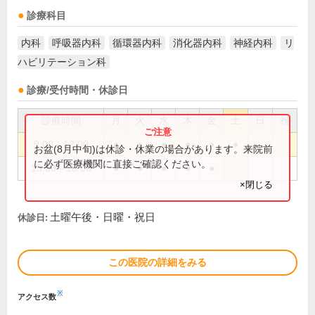
診療科目
内科
呼吸器内科
循環器内科
消化器内科
神経内科
リ
ハビリテーション科
診療/受付時間・休診日
診療時間
月
火
水
木
金
土
日
祝
9:00～12:00
●
●
●
●
●
●
お盆(8月中旬)は休診・休業の場合があります。来院前
に必ず医療機関に直接ご確認ください。
13:30～18:00
●
●
●
●
●
×閉じる
土曜午後・日曜・祝日
休診日:
この医院の詳細をみる
※
アクセス数