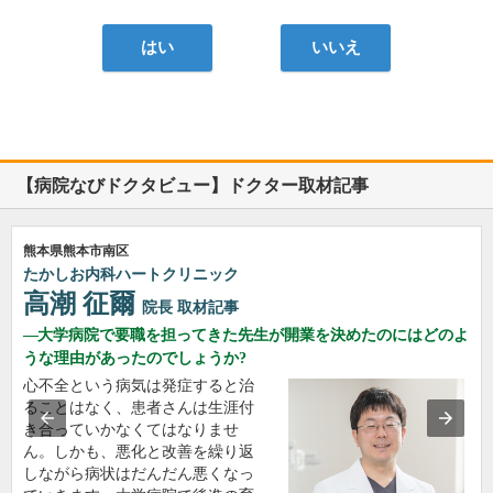
はい
いいえ
【病院なびドクタビュー】ドクター取材記事
熊本県熊本市南区
たかしお内科ハートクリニック
高潮 征爾
院長
取材記事
大学病院で要職を担ってきた先生が開業を決めたのにはどのよ
うな理由があったのでしょうか?
心不全という病気は発症すると治
ることはなく、患者さんは生涯付
き合っていかなくてはなりませ
ん。しかも、悪化と改善を繰り返
しながら病状はだんだん悪くなっ