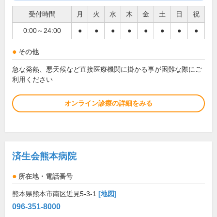
受付時間
月
火
水
木
金
土
日
祝
0:00～24:00
●
●
●
●
●
●
●
●
その他
急な発熱、悪天候など直接医療機関に掛かる事が困難な際にご
利用ください
オンライン診療の詳細をみる
済生会熊本病院
所在地・電話番号
熊本県熊本市南区近見5-3-1
[地図]
096-351-8000