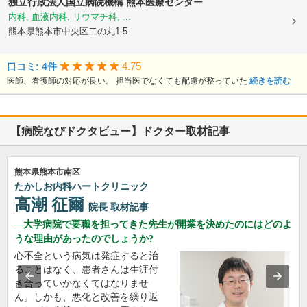
独立行政法人国立病院機構
熊本医療センター
内科, 血液内科, リウマチ科, ...
熊本県熊本市中央区二の丸1-5
4.75
口コミ: 4件
医師、看護師の対応が良い。 担当医でなくても配慮が整っていた
続きを読む
【病院なびドクタビュー】ドクター取材記事
熊本県熊本市南区
たかしお内科ハートクリニック
高潮 征爾
院長
取材記事
大学病院で要職を担ってきた先生が開業を決めたのにはどのよ
うな理由があったのでしょうか?
心不全という病気は発症すると治
ることはなく、患者さんは生涯付
き合っていかなくてはなりませ
ん。しかも、悪化と改善を繰り返