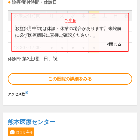
診療/受付時間・休診日
外来受付時間
月
火
水
木
金
土
日
祝
8:30～11:00
●
お盆(8月中旬)は休診・休業の場合があります。来院前
に必ず医療機関に直接ご確認ください。
8:30～11:30
●
●
●
●
●
×閉じる
13:30～17:00
●
●
●
●
●
第3土曜、日、祝
休診日:
この医院の詳細をみる
※
アクセス数
熊本医療センター
4
口コミ
件