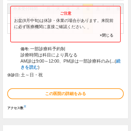
外来受付時間
月
火
水
木
金
土
日
祝
8:00～11:00
●
●
●
●
●
お盆(8月中旬)は休診・休業の場合があります。来院前
に必ず医療機関に直接ご確認ください。
12:30～15:30
●
●
●
●
●
×閉じる
一部診療科予約制
備考:
診療時間は科目により異なる
AM診は9:00～12:00、PM診は一部診療科のみ(...(
続
きを読む
)
土～日・祝
休診日:
この医院の詳細をみる
※
アクセス数