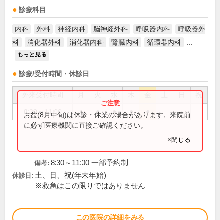
診療科目
内科
外科
神経内科
脳神経外科
呼吸器内科
呼吸器外
科
消化器外科
消化器内科
腎臓内科
循環器内科
...
もっと見る
診療/受付時間・休診日
外来受付時間
月
火
水
木
金
土
日
祝
8:30～11:00
●
●
●
●
●
お盆(8月中旬)は休診・休業の場合があります。来院前
に必ず医療機関に直接ご確認ください。
×閉じる
8:30～11:00 一部予約制
備考:
土、日、祝(年末年始)
休診日:
※救急はこの限りではありません
この医院の詳細をみる