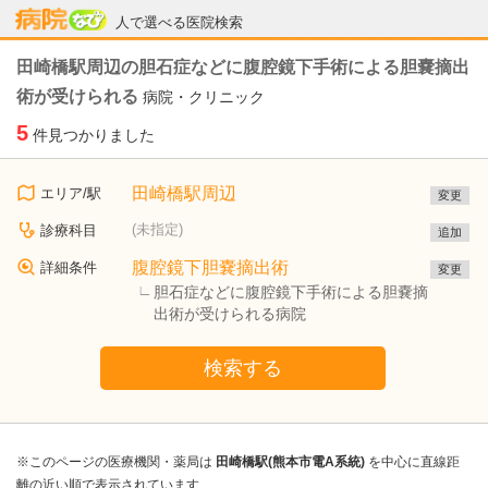
病院なび
人で選べる医院検索
田崎橋駅周辺の胆石症などに腹腔鏡下手術による胆嚢摘出
術が受けられる
病院・クリニック
5
件見つかりました
田崎橋駅周辺
エリア/駅
変更
(未指定)
診療科目
追加
腹腔鏡下胆嚢摘出術
詳細条件
変更
胆石症などに腹腔鏡下手術による胆嚢摘
出術が受けられる病院
検索する
※このページの医療機関・薬局は
田崎橋駅(熊本市電A系統)
を中心に直線距
離の近い順で表示されています