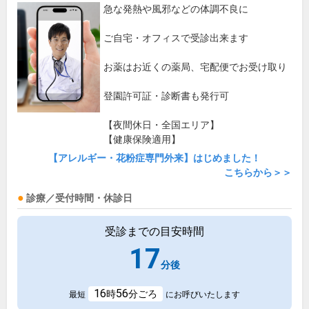
急な発熱や風邪などの体調不良に
ご自宅・オフィスで受診出来ます
お薬はお近くの薬局、宅配便でお受け取り
登園許可証・診断書も発行可
【夜間休日・全国エリア】
【健康保険適用】
【アレルギー・花粉症専門外来】はじめました！
こちらから＞＞
診療／受付時間・休診日
受診までの目安時間
17
分後
16
56
時
分ごろ
最短
にお呼びいたします