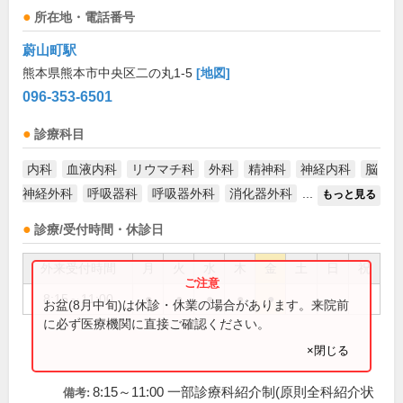
所在地・電話番号
蔚山町駅
熊本県熊本市中央区二の丸1-5
[地図]
096-353-6501
診療科目
内科
血液内科
リウマチ科
外科
精神科
神経内科
脳
神経外科
呼吸器科
呼吸器外科
消化器外科
...
もっと見る
診療/受付時間・休診日
外来受付時間
月
火
水
木
金
土
日
祝
8:15～11:00
●
●
●
●
●
お盆(8月中旬)は休診・休業の場合があります。来院前
に必ず医療機関に直接ご確認ください。
×閉じる
8:15～11:00 一部診療科紹介制(原則全科紹介状
備考: