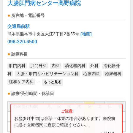
大腸肛門病センター高野病院
所在地・電話番号
交通局前駅
熊本県熊本市中央区大江3丁目2番55号
[地図]
096-320-6500
診療科目
肛門内科
肛門外科
内科
消化器内科
外科
消化器外
科
大腸・肛門リハビリテーション科
心療内科
泌尿器科
緩和ケア内科
...
もっと見る
診療/受付時間・休診日
外来受付時間
月
火
水
木
金
土
日
祝
8:30～11:30
●
●
●
●
●
●
●
お盆(8月中旬)は休診・休業の場合があります。来院前
に必ず医療機関に直接ご確認ください。
13:30～16:30
●
●
●
●
●