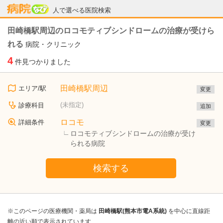
病院なび
人で選べる医院検索
田崎橋駅周辺のロコモティブシンドロームの治療が受けら
れる
病院・クリニック
4
件見つかりました
田崎橋駅周辺
エリア/駅
変更
(未指定)
診療科目
追加
ロコモ
詳細条件
変更
ロコモティブシンドロームの治療が受け
られる病院
検索する
※このページの医療機関・薬局は
田崎橋駅(熊本市電A系統)
を中心に直線距
離の近い順で表示されています