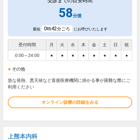
受診までの目安時間
58
分後
0
42
時
分ごろ
最短
にお呼びいたします
受付時間
月
火
水
木
金
土
日
祝
0:00～24:00
●
●
●
●
●
●
●
●
その他
急な発熱、悪天候など直接医療機関に掛かる事が困難な際にご
利用ください
オンライン診療の詳細をみる
上熊本内科