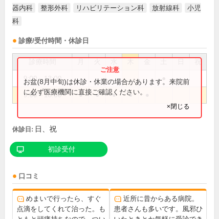
器内科
整形外科
リハビリテーション科
放射線科
小児
科
診療/受付時間・休診日
診療時間
月
火
水
木
金
土
日
祝
9:00～13:00
●
お盆(8月中旬)は休診・休業の場合があります。来院前
に必ず医療機関に直接ご確認ください。
9:00～18:00
●
●
●
●
●
×閉じる
日、祝
休診日:
初診受付
口コミ
めまいで行ったら、すぐ
近所に昔からある病院。
点滴をしてくれて治った。も
患者さんも多いです。風邪ひ