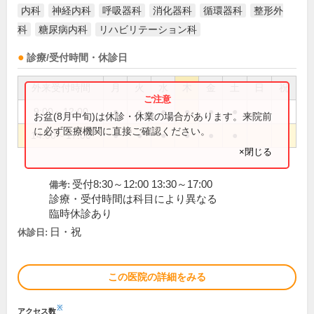
内科
神経内科
呼吸器科
消化器科
循環器科
整形外
科
糖尿病内科
リハビリテーション科
診療/受付時間・休診日
外来受付時間
月
火
水
木
金
土
日
祝
9:00～12:00
●
●
●
●
●
●
お盆(8月中旬)は休診・休業の場合があります。来院前
に必ず医療機関に直接ご確認ください。
14:00～17:00
●
●
●
●
●
●
×閉じる
受付8:30～12:00 13:30～17:00
備考:
診療・受付時間は科目により異なる
臨時休診あり
日・祝
休診日:
この医院の詳細をみる
※
アクセス数