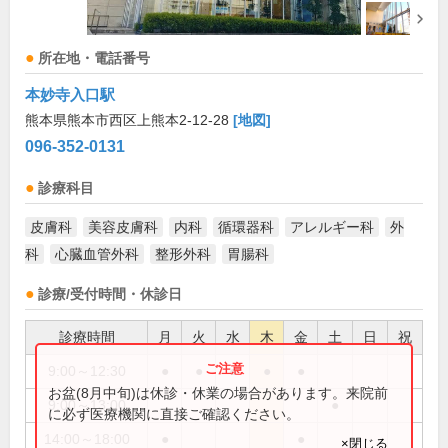
所在地・電話番号
本妙寺入口駅
熊本県熊本市西区上熊本2-12-28
[地図]
096-352-0131
診療科目
皮膚科
美容皮膚科
内科
循環器科
アレルギー科
外
科
心臓血管外科
整形外科
胃腸科
診療/受付時間・休診日
診療時間
月
火
水
木
金
土
日
祝
9:00～12:30
●
●
●
●
●
お盆(8月中旬)は休診・休業の場合があります。来院前
9:00～13:00
●
に必ず医療機関に直接ご確認ください。
14:00～18:00
●
●
×閉じる