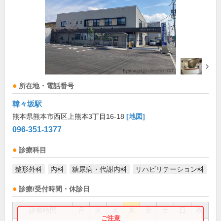
所在地・電話番号
韓々坂駅
熊本県熊本市西区上熊本3丁目16-18
[地図]
096-351-1377
診療科目
整形外科
内科
糖尿病・代謝内科
リハビリテーション科
診療/受付時間・休診日
診療時間
月
火
水
木
金
土
日
祝