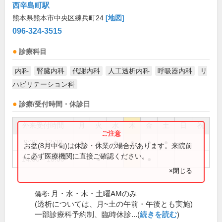
西辛島町駅
熊本県熊本市中央区練兵町24
[地図]
096-324-3515
診療科目
内科
腎臓内科
代謝内科
人工透析内科
呼吸器内科
リ
ハビリテーション科
診療/受付時間・休診日
外来受付時間
月
火
水
木
金
土
日
祝
9:30～12:30
●
●
●
●
●
●
お盆(8月中旬)は休診・休業の場合があります。来院前
に必ず医療機関に直接ご確認ください。
14:00～16:00
●
●
×閉じる
月・水・木・土曜AMのみ
備考:
(透析については、月~土の午前・午後とも実施)
一部診療科予約制、臨時休診...(
続きを読む
)