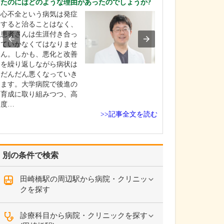
たのにはどのような理由があったのでしょうか?
るとのことです
はありますか?
心不全という病気は発症
ひとつは、病気
すると治ることはなく、
早期発見のため
患者さんは生涯付き合っ
接種や健診にい
ていかなくてはなりませ
を入れていきた
ん。しかも、悪化と改善
ています。それ
を繰り返しながら病状は
さんだけでなく
だんだん悪くなっていき
方も含めてです
ます。大学病院で後進の
り、予防に勝る
育成に取り組みつつ、高
りませんので、
度…
>>記事全文を読む
さ…
別の条件で検索
田崎橋駅の周辺駅から病院・クリニッ
クを探す
診療科目から病院・クリニックを探す