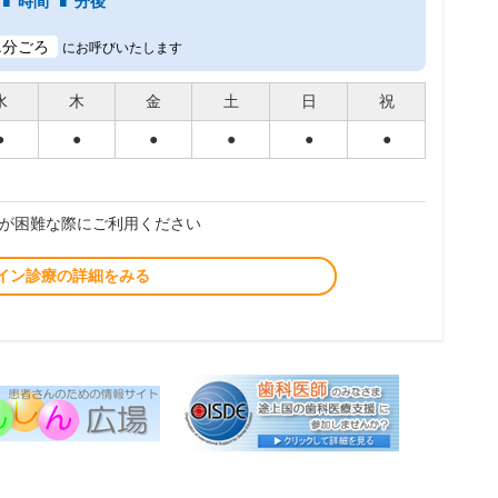
時間
分後
2
分ごろ
にお呼びいたします
水
木
金
土
日
祝
●
●
●
●
●
●
が困難な際にご利用ください
イン診療の詳細をみる