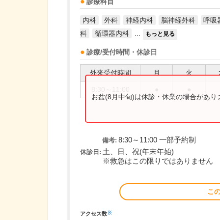
診療科目
内科
外科
神経内科
脳神経外科
呼吸
科
循環器内科
...
もっと見る
診療/受付時間・休診日
外来受付時間
月
火
8:30～11:00
●
●
お盆(8月中旬)は休診・休業の場合があ
8:30～11:00 一部予約制
備考:
土、日、祝(年末年始)
休診日:
※救急はこの限りではありません
こ
※
アクセス数