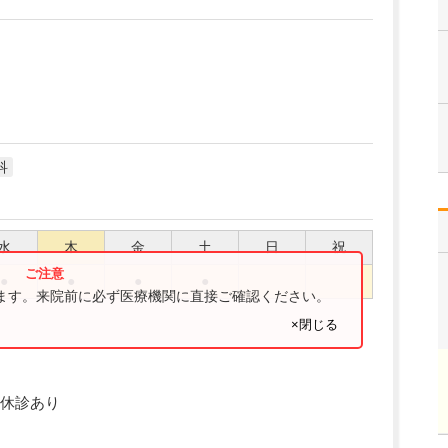
科
水
木
金
土
日
祝
●
●
●
●
ります。来院前に必ず医療機関に直接ご確認ください。
×閉じる
休診あり