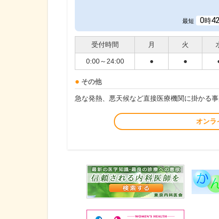
0
4
時
最短
受付時間
月
火
0:00～24:00
●
●
その他
急な発熱、悪天候など直接医療機関に掛かる事
オンラ