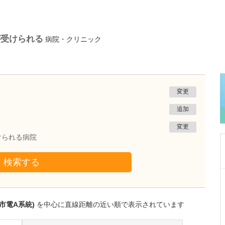
が受けられる
病院・クリニック
変更
追加
変更
けられる病院
検索する
埼玉県さいたま市浦和区
須賀医院 駅前ハートクリニック
玉那覇 雄介
市電A系統)
を中心に直線距離の近い順で表示されています
院長
取材記事
循環器の症状で来院された患者さんには、どの