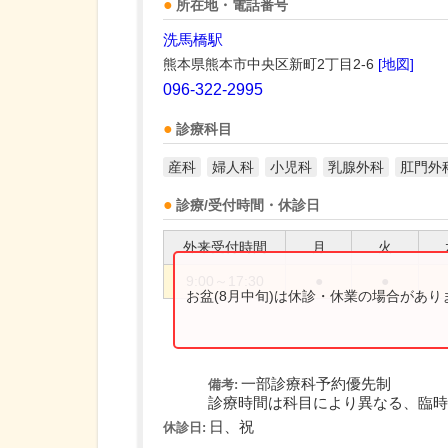
所在地・電話番号
洗馬橋駅
熊本県熊本市中央区新町2丁目2-6
[地図]
096-322-2995
診療科目
産科
婦人科
小児科
乳腺外科
肛門外
診療/受付時間・休診日
外来受付時間
月
火
9:00～17:30
●
●
お盆(8月中旬)は休診・休業の場合があ
一部診療科予約優先制
備考:
診療時間は科目により異なる、臨時
日、祝
休診日: