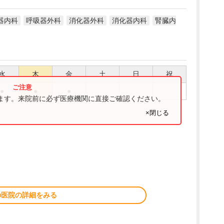
器内科
呼吸器外科
消化器外科
消化器内科
腎臓内
水
木
金
土
日
祝
●
●
●
ります。来院前に必ず医療機関に直接ご確認ください。
×閉じる
の医院の詳細をみる