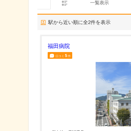
一覧表示
駅から近い順に全
2
件を表示
福田病院
5
口コミ
件