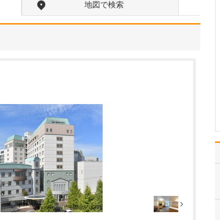
ような診療の流れで対応されているのでしょう
地図で検索
か?
まずは丁寧な問診から始
めます。どのようなとき
に、どのような症状があ
らわれるのか、持続時間
や頻度、痛みの性質など
を詳しくお伺いします。
すべての診療において問
診は大事ですが、とくに
循環器疾患の診断では、
患…
>>記事全文を読む