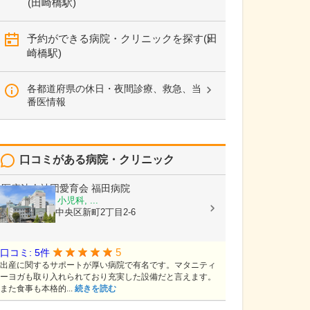
(田崎橋駅)
予約ができる病院・クリニックを探す(田
崎橋駅)
各都道府県の休日・夜間診療、救急、当
番医情報
口コミがある病院・クリニック
医療法人社団愛育会
福田病院
産科, 婦人科, 小児科, ...
熊本県熊本市中央区新町2丁目2-6
5
口コミ: 5件
出産に関するサポートが厚い病院で有名です。マタニティ
ーヨガも取り入れられており充実した設備だと言えます。
また食事も本格的...
続きを読む