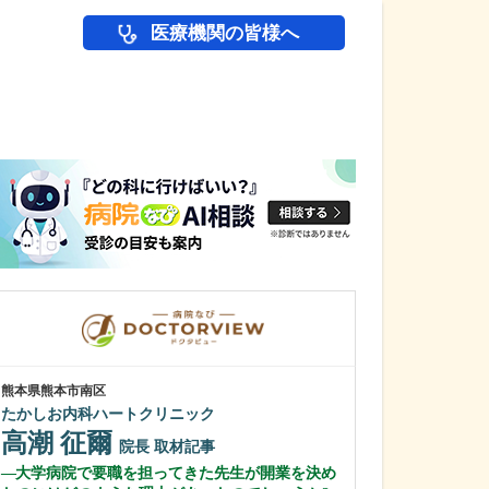
医療機関の皆様へ
医師(ドクター)の
熊本県熊本市南区
東京都葛飾区
たかしお内科ハートクリニック
OHANAキッズ
高潮 征爾
稲毛 祐基
院長
取材記事
大学病院で要職を担ってきた先生が開業を決め
子どもを中心に