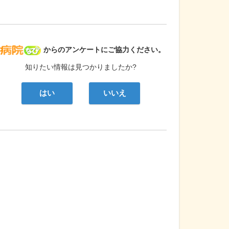
病院なび
からのアンケートにご協力ください。
知りたい情報は見つかりましたか?
はい
いいえ