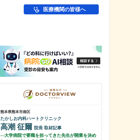
医療機関の皆様へ
医師(ドクター)の
熊本県熊本市南区
千葉県市原市
たかしお内科ハートクリニック
有秋台医院
高潮 征爾
鶴岡 信栄
院長
取材記事
大学病院で要職を担ってきた先生が開業を決め
日々の診療で心