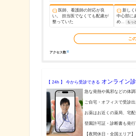
医師、看護師の対応が良
新しく
い。 担当医でなくても配慮が
中心部に
整っていた
め...
もっ
こ
※
アクセス数
オンライン診
【 24h 】 今から受診できる
急な発熱や風邪などの体調
ご自宅・オフィスで受診出
お薬はお近くの薬局、宅配
登園許可証・診断書も発行
【夜間休日・全国エリア】