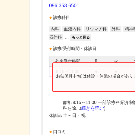
096-353-6501
診療科目
内科
血液内科
リウマチ科
外科
精神
器外科
...
もっと見る
診療/受付時間・休診日
外来受付時間
月
火
8:15～11:00
●
●
お盆(8月中旬)は休診・休業の場合があ
8:15～11:00 一部診療科
備考:
科を除...(
続きを読む
)
土～日・祝
休診日:
口コミ