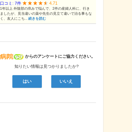
4.71
口コミ: 7件
1年以上 外陰部の痒みで悩んで、2件の産婦人科に、行き
ましたが、見当違いの薬や先生の見立て違いで治る事もな
く、友人にこち...
続きを読む
病院なび
からのアンケートにご協力ください。
知りたい情報は見つかりましたか?
はい
いいえ