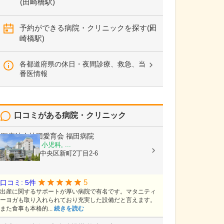
(田崎橋駅)
予約ができる病院・クリニックを探す(田
崎橋駅)
各都道府県の休日・夜間診療、救急、当
番医情報
口コミがある病院・クリニック
医療法人社団愛育会
福田病院
産科, 婦人科, 小児科, ...
熊本県熊本市中央区新町2丁目2-6
5
口コミ: 5件
出産に関するサポートが厚い病院で有名です。マタニティ
ーヨガも取り入れられており充実した設備だと言えます。
また食事も本格的...
続きを読む