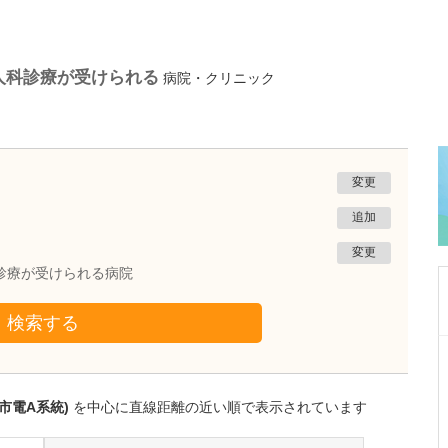
人科診療が受けられる
病院・クリニック
変更
追加
変更
診療が受けられる病院
検索する
東京都世田谷区
下北沢スキンクリニック
保坂 宗孝
市電A系統)
を中心に直線距離の近い順で表示されています
院長
取材記事
形成外科のエキスパートとしてご活躍されてき