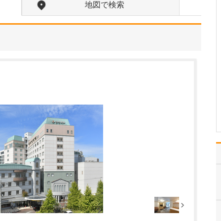
た保坂先生が、開業を決意された経緯をお聞かせ
地図で検索
ください。
精神神経科での研鑽を経
て、大手美容外科の分院
長、本院院長として診療
にあたってきました。そ
の中で常に感じていたの
は、保険診療と自由診療
が明確に分かれている現
状への患者さんの不便さ
です。現行制度では両者
を…
>>記事全文を読む