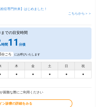
花粉症専門外来】はじめました！
こちらから＞＞
診までの目安時間
2
11
時間
分後
5
分ごろ
にお呼びいたします
水
木
金
土
日
祝
●
●
●
●
●
●
が困難な際にご利用ください
イン診療の詳細をみる