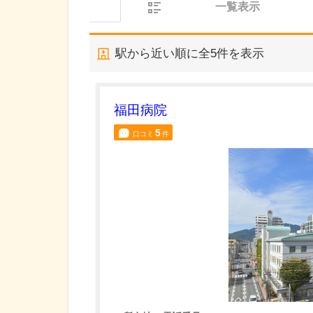
一覧表示
駅から近い順に全
5
件を表示
福田病院
5
口コミ
件