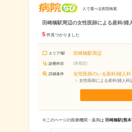
病院なび
人で選べる医院検索
田崎橋駅周辺の女性医師による産科/婦
5
件見つかりました
田崎橋駅周辺
エリア/駅
(未指定)
診療科目
女性医師のいる産科/婦人科
詳細条件
女性医師による産科/婦人科
※このページの医療機関・薬局は
田崎橋駅(熊本