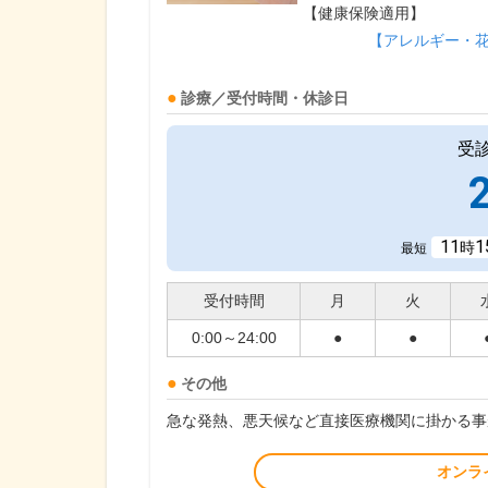
【健康保険適用】
【アレルギー・
診療／受付時間・休診日
受
11
1
時
最短
受付時間
月
火
0:00～24:00
●
●
その他
急な発熱、悪天候など直接医療機関に掛かる事
オンラ