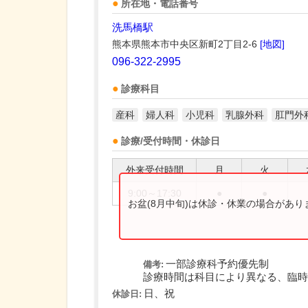
所在地・電話番号
洗馬橋駅
熊本県熊本市中央区新町2丁目2-6
[地図]
096-322-2995
診療科目
産科
婦人科
小児科
乳腺外科
肛門外
診療/受付時間・休診日
外来受付時間
月
火
9:00～17:30
●
●
お盆(8月中旬)は休診・休業の場合があ
一部診療科予約優先制
備考:
診療時間は科目により異なる、臨時
日、祝
休診日: