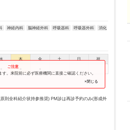
科
神経内科
脳神経外科
呼吸器科
呼吸器外科
消化
水
木
金
土
日
祝
●
●
●
ります。来院前に必ず医療機関に直接ご確認ください。
×閉じる
紹介制(原則全科紹介状持参推奨) PM診は再診予約のみ(形成外