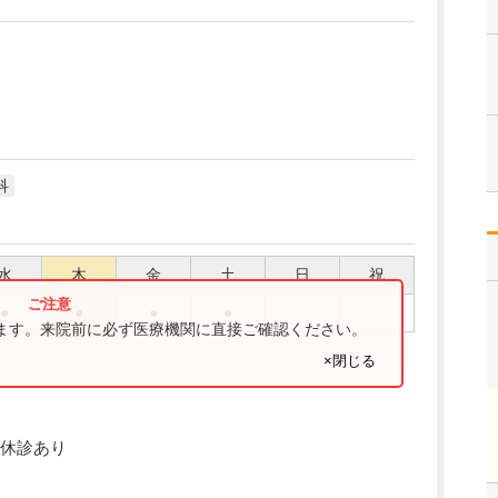
科
水
木
金
土
日
祝
●
●
●
●
ります。来院前に必ず医療機関に直接ご確認ください。
×閉じる
休診あり