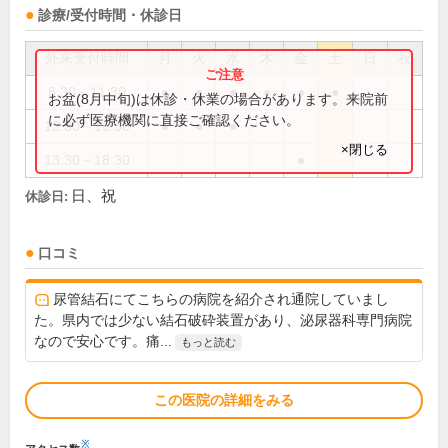
診療/受付時間・休診日
外来受付時間
月
火
水
木
金
土
日
祝
8:30～11:30
●
●
●
●
●
●
お盆(8月中旬)は休診・休業の場合があります。来院前
に必ず医療機関に直接ご確認ください。
13:30～16:30
●
●
●
×閉じる
13:30～18:30
●
日、祝
休診日:
口コミ
尿管結石にてこちらの病院を紹介され通院していまし
た。県内では少ない結石破砕装置があり、泌尿器科専門病院
なので安心です。痛...
もっと読む
この医院の詳細をみる
※