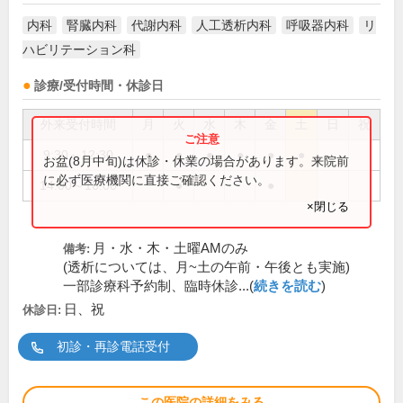
内科
腎臓内科
代謝内科
人工透析内科
呼吸器内科
リ
ハビリテーション科
診療/受付時間・休診日
外来受付時間
月
火
水
木
金
土
日
祝
9:30～12:30
●
●
●
●
●
●
お盆(8月中旬)は休診・休業の場合があります。来院前
に必ず医療機関に直接ご確認ください。
14:00～16:00
●
●
×閉じる
月・水・木・土曜AMのみ
備考:
(透析については、月~土の午前・午後とも実施)
一部診療科予約制、臨時休診...(
続きを読む
)
日、祝
休診日:
初診・再診電話受付
この医院の詳細をみる