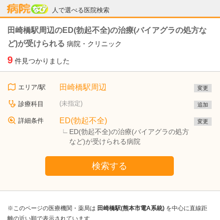
病院なび
人で選べる医院検索
田崎橋駅周辺のED(勃起不全)の治療(バイアグラの処方な
ど)が受けられる
病院・クリニック
9
件見つかりました
田崎橋駅周辺
エリア/駅
変更
(未指定)
診療科目
追加
ED(勃起不全)
詳細条件
変更
ED(勃起不全)の治療(バイアグラの処方
など)が受けられる病院
検索する
※このページの医療機関・薬局は
田崎橋駅(熊本市電A系統)
を中心に直線距
離の近い順で表示されています