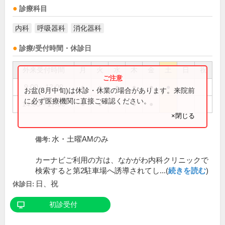
診療科目
内科
呼吸器科
消化器科
診療/受付時間・休診日
外来受付時間
月
火
水
木
金
土
日
祝
9:00～12:00
●
●
●
●
●
●
お盆(8月中旬)は休診・休業の場合があります。来院前
に必ず医療機関に直接ご確認ください。
14:00～17:00
●
●
●
●
×閉じる
水・土曜AMのみ
備考:
カーナビご利用の方は、なかがわ内科クリニックで
検索すると第2駐車場へ誘導されてし...(
続きを読む
)
日、祝
休診日:
初診受付