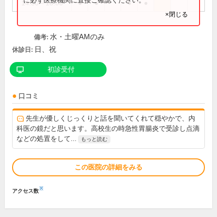
14:30～18:00
●
●
●
●
×閉じる
水・土曜AMのみ
備考:
日、祝
休診日:
初診受付
口コミ
先生が優しくじっくりと話を聞いてくれて穏やかで、内
科医の鏡だと思います。高校生の時急性胃腸炎で受診し点滴
などの処置をして...
もっと読む
この医院の詳細をみる
※
アクセス数