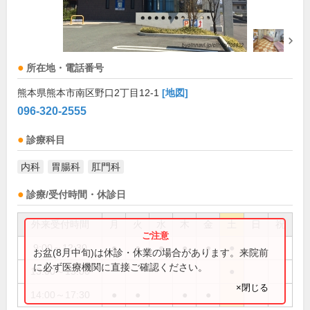
所在地・電話番号
熊本県熊本市南区野口2丁目12-1
[地図]
096-320-2555
診療科目
内科
胃腸科
肛門科
診療/受付時間・休診日
外来受付時間
月
火
水
木
金
土
日
祝
9:00～12:30
●
●
●
●
●
●
お盆(8月中旬)は休診・休業の場合があります。来院前
に必ず医療機関に直接ご確認ください。
13:00～15:00
●
×閉じる
14:00～17:30
●
●
●
●