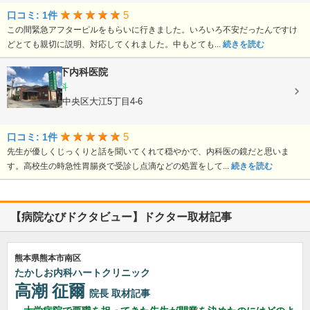
5
口コミ: 1件
この間緊急アフターピルをもらいに行きました。いろいろ不安だったんですけ
どとても親切に説明、対応してくれました。中もとても...
続きを読む
医療法人
竹下内科医院
内科, 胃腸内科
熊本県熊本市中央区大江5丁目4-6
5
口コミ: 1件
先生が優しくじっくりと話を聞いてくれて穏やかで、内科医の鏡だと思いま
す。高校生の時急性胃腸炎で受診し点滴などの処置をして...
続きを読む
【病院なびドクタビュー】ドクター取材記事
熊本県熊本市南区
たかしお内科ハートクリニック
高潮 征爾
院長
取材記事