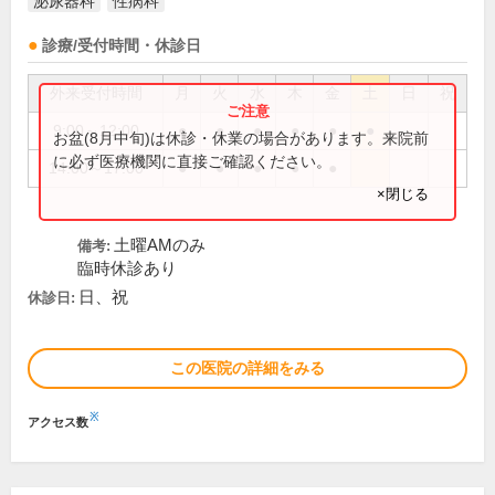
泌尿器科
性病科
診療/受付時間・休診日
外来受付時間
月
火
水
木
金
土
日
祝
9:00～12:00
●
●
●
●
●
●
お盆(8月中旬)は休診・休業の場合があります。来院前
に必ず医療機関に直接ご確認ください。
14:00～17:00
●
●
●
●
●
×閉じる
土曜AMのみ
備考:
臨時休診あり
日、祝
休診日:
この医院の詳細をみる
※
アクセス数