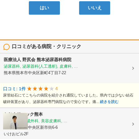
はい
いいえ
口コミがある病院・クリニック
医療法人 野尻会
熊本泌尿器科病院
泌尿器科, 泌尿器科(人工透析), 皮膚科, ...
熊本県熊本市中央区新町4丁目7-22
4
口コミ: 1件
尿管結石にてこちらの病院を紹介され通院していました。県内では少ない結石
破砕装置があり、泌尿器科専門病院なので安心です。痛...
続きを読む
かじクリニック熊本
美容外科, 形成外科, 美容皮膚科, ...
熊本県熊本市中央区新市街6-6
いけおビル2F