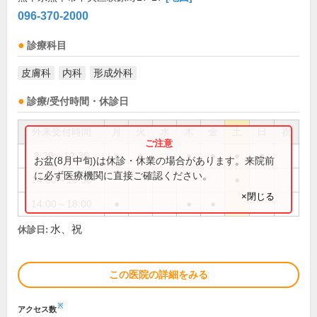
096-370-2000
診療科目
皮膚科
内科
形成外科
診療/受付時間・休診日
外来受付時間
月
火
水
木
金
土
日
祝
9:30～12:30
●
●
●
●
●
●
お盆(8月中旬)は休診・休業の場合があります。来院前
に必ず医療機関に直接ご確認ください。
14:00～16:30
●
×閉じる
14:00～18:00
●
●
●
水、祝
休診日:
この医院の詳細をみる
※
アクセス数