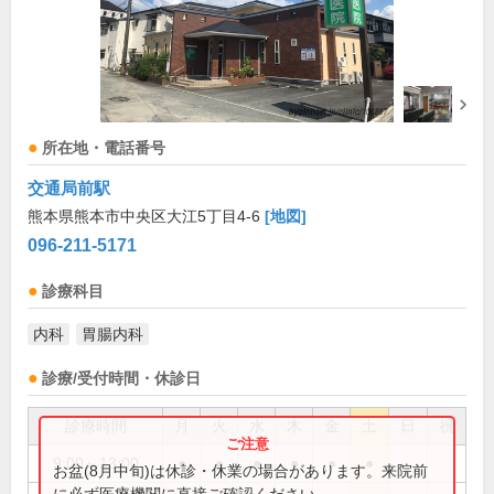
所在地・電話番号
交通局前駅
熊本県熊本市中央区大江5丁目4-6
[地図]
096-211-5171
診療科目
内科
胃腸内科
診療/受付時間・休診日
診療時間
月
火
水
木
金
土
日
祝
9:00～13:00
●
●
●
●
●
●
お盆(8月中旬)は休診・休業の場合があります。来院前
に必ず医療機関に直接ご確認ください。