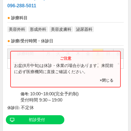
096-288-5011
診療科目
美容外科
形成外科
美容皮膚科
泌尿器科
診療/受付時間・休診日
診療時間
月
火
水
木
金
土
日
祝
10:00～18:00
●
●
●
●
●
●
●
●
お盆(8月中旬)は休診・休業の場合があります。来院前
に必ず医療機関に直接ご確認ください。
×閉じる
10:00~18:00(完全予約制)
備考:
受付時間 9:30～19:00
不定休
休診日:
初診受付