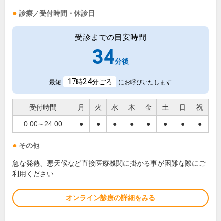
診療／受付時間・休診日
受診までの目安時間
34
分後
17
24
時
分ごろ
最短
にお呼びいたします
受付時間
月
火
水
木
金
土
日
祝
0:00～24:00
●
●
●
●
●
●
●
●
その他
急な発熱、悪天候など直接医療機関に掛かる事が困難な際にご
利用ください
オンライン診療の詳細をみる