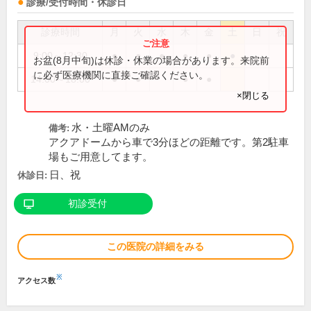
診療/受付時間・休診日
診療時間
月
火
水
木
金
土
日
祝
9:00～12:30
●
●
●
●
●
●
お盆(8月中旬)は休診・休業の場合があります。来院前
に必ず医療機関に直接ご確認ください。
14:00～18:00
●
●
●
●
×閉じる
水・土曜AMのみ
備考:
アクアドームから車で3分ほどの距離です。第2駐車
場もご用意してます。
日、祝
休診日:
初診受付
この医院の詳細をみる
※
アクセス数