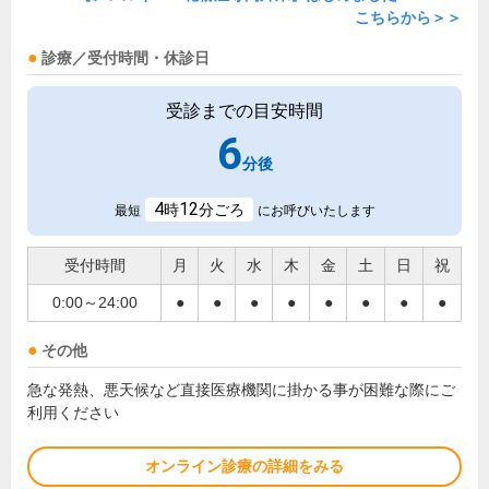
こちらから＞＞
診療／受付時間・休診日
受診までの目安時間
6
分後
4
12
時
分ごろ
最短
にお呼びいたします
受付時間
月
火
水
木
金
土
日
祝
0:00～24:00
●
●
●
●
●
●
●
●
その他
急な発熱、悪天候など直接医療機関に掛かる事が困難な際にご
利用ください
オンライン診療の詳細をみる