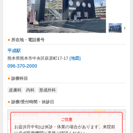
所在地・電話番号
平成駅
熊本県熊本市中央区萩原町17-17
[地図]
096-370-2000
診療科目
皮膚科
内科
形成外科
診療/受付時間・休診日
外来受付時間
月
火
水
木
金
土
日
祝
9:30～12:30
●
●
●
●
●
●
お盆(8月中旬)は休診・休業の場合があります。来院前
に必ず医療機関に直接ご確認ください。