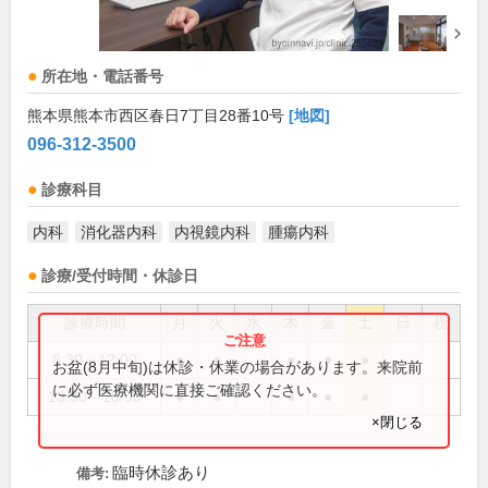
所在地・電話番号
熊本県熊本市西区春日7丁目28番10号
[地図]
096-312-3500
診療科目
内科
消化器内科
内視鏡内科
腫瘍内科
診療/受付時間・休診日
診療時間
月
火
水
木
金
土
日
祝
8:30～12:00
●
●
●
●
●
お盆(8月中旬)は休診・休業の場合があります。来院前
に必ず医療機関に直接ご確認ください。
13:30～18:00
●
●
●
●
●
×閉じる
臨時休診あり
備考: