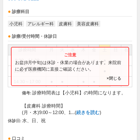
診療科目
小児科
アレルギー科
皮膚科
美容皮膚科
診療/受付時間・休診日
診療時間
月
火
水
木
金
土
日
祝
8:30～11:30
●
●
●
●
●
お盆(8月中旬)は休診・休業の場合があります。来院前
に必ず医療機関に直接ご確認ください。
13:30～16:00
●
×閉じる
14:30～17:00
●
●
●
●
診療時間表は【小児科】の時間になります。
備考:
【皮膚科 診療時間】
(月・木)9:00～12:00、1...(
続きを読む
)
水、日、祝
休診日:
口コミ