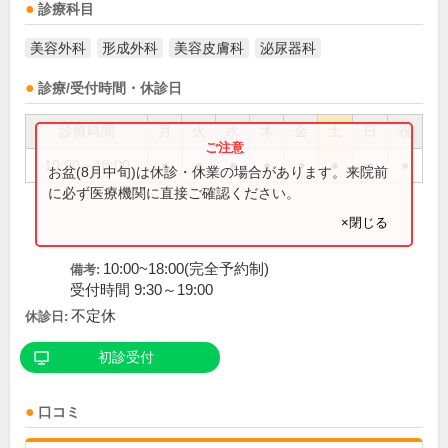
診療科目
美容外科
形成外科
美容皮膚科
泌尿器科
診療/受付時間・休診日
診療時間
月
火
水
木
金
土
日
祝
10:00～18:00
●
●
●
●
●
●
●
●
お盆(8月中旬)は休診・休業の場合があります。来院前
に必ず医療機関に直接ご確認ください。
×閉じる
10:00~18:00(完全予約制)
備考:
受付時間 9:30～19:00
不定休
休診日:
初診受付
口コミ