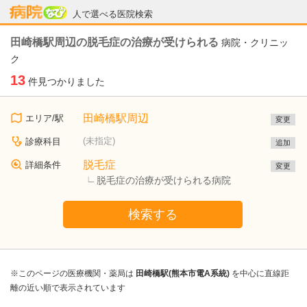
病院なび
人で選べる医院検索
田崎橋駅周辺の脱毛症の治療が受けられる
病院・クリニッ
ク
13
件見つかりました
田崎橋駅周辺
エリア/駅
変更
(未指定)
診療科目
追加
脱毛症
詳細条件
変更
脱毛症の治療が受けられる病院
検索する
※このページの医療機関・薬局は
田崎橋駅(熊本市電A系統)
を中心に直線距
離の近い順で表示されています