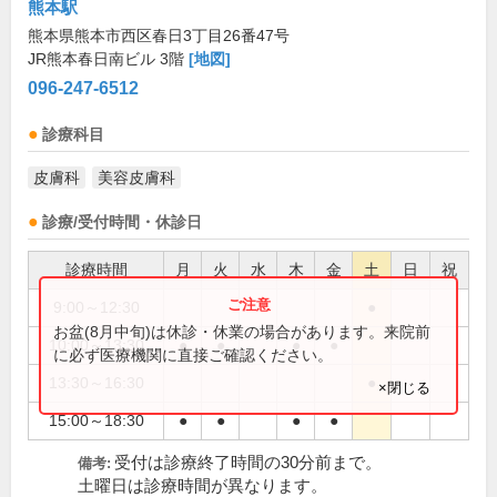
熊本駅
熊本県熊本市西区春日3丁目26番47号
JR熊本春日南ビル 3階
[地図]
096-247-6512
診療科目
皮膚科
美容皮膚科
診療/受付時間・休診日
診療時間
月
火
水
木
金
土
日
祝
9:00～12:30
●
お盆(8月中旬)は休診・休業の場合があります。来院前
10:00～13:30
●
●
●
●
に必ず医療機関に直接ご確認ください。
13:30～16:30
●
×閉じる
15:00～18:30
●
●
●
●
受付は診療終了時間の30分前まで。
備考:
土曜日は診療時間が異なります。