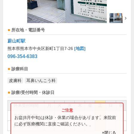
所在地・電話番号
蔚山町駅
熊本県熊本市中央区新町1丁目7-26
[地図]
096-354-6383
診療科目
皮膚科
耳鼻いんこう科
診療/受付時間・休診日
外来受付時間
月
火
水
木
金
土
日
祝
9:00～12:00
●
●
●
●
●
●
お盆(8月中旬)は休診・休業の場合があります。来院前
に必ず医療機関に直接ご確認ください。
14:00～17:30
●
●
●
●
×閉じる