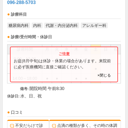
096-288-5703
診療科目
糖尿病内科
内科
代謝・内分泌内科
アレルギー科
診療/受付時間・休診日
診療時間
月
火
水
木
金
土
日
祝
9:00～12:30
●
●
●
●
お盆(8月中旬)は休診・休業の場合があります。来院前
に必ず医療機関に直接ご確認ください。
9:00～13:00
●
×閉じる
14:00～18:00
●
●
●
●
開院時間 午前8:30
備考:
水、日、祝
休診日:
口コミ
不安だらけで診
点滴の種類が多く、その時の体調