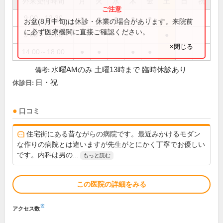
外来受付時間
月
火
水
木
金
土
日
祝
9:00～12:30
●
●
●
●
●
お盆(8月中旬)は休診・休業の場合があります。来院前
に必ず医療機関に直接ご確認ください。
9:00～13:00
●
×閉じる
14:00～18:00
●
●
●
●
水曜AMのみ 土曜13時まで 臨時休診あり
備考:
日・祝
休診日:
口コミ
住宅街にある昔ながらの病院です。最近みかけるモダン
な作りの病院とは違いますが先生がとにかく丁寧でお優しい
です。内科は男の...
もっと読む
この医院の詳細をみる
※
アクセス数