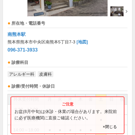
所在地・電話番号
南熊本駅
熊本県熊本市中央区南熊本5丁目7-3
[地図]
096-371-3933
診療科目
アレルギー科
皮膚科
診療/受付時間・休診日
外来受付時間
月
火
水
木
金
土
日
祝
8:30～12:20
●
●
●
●
●
お盆(8月中旬)は休診・休業の場合があります。来院前
に必ず医療機関に直接ご確認ください。
8:30～12:50
●
×閉じる
14:00～18:00
●
●
●
●
●