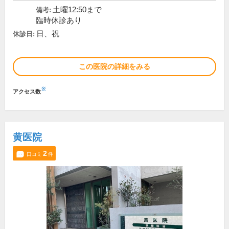
土曜12:50まで
備考:
臨時休診あり
日、祝
休診日:
この医院の詳細をみる
※
アクセス数
黄医院
2
口コミ
件