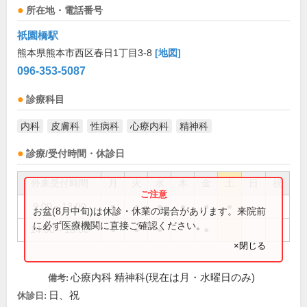
所在地・電話番号
祇園橋駅
熊本県熊本市西区春日1丁目3-8
[地図]
096-353-5087
診療科目
内科
皮膚科
性病科
心療内科
精神科
診療/受付時間・休診日
外来受付時間
月
火
水
木
金
土
日
祝
9:00～13:00
●
●
●
●
●
●
お盆(8月中旬)は休診・休業の場合があります。来院前
に必ず医療機関に直接ご確認ください。
14:00～18:00
●
●
●
●
×閉じる
心療内科 精神科(現在は月・水曜日のみ)
備考:
日、祝
休診日: