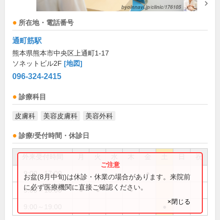
所在地・電話番号
通町筋駅
熊本県熊本市中央区上通町1-17
ソネットビル2F
[地図]
096-324-2415
診療科目
皮膚科
美容皮膚科
美容外科
診療/受付時間・休診日
外来受付時間
月
火
水
木
金
土
日
祝
9:00～17:00
●
お盆(8月中旬)は休診・休業の場合があります。来院前
に必ず医療機関に直接ご確認ください。
9:00～18:00
●
●
●
×閉じる
9:00～19:00
●