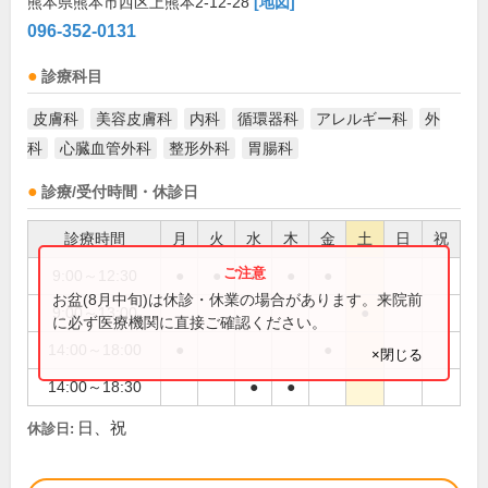
熊本県熊本市西区上熊本2-12-28
[地図]
096-352-0131
診療科目
皮膚科
美容皮膚科
内科
循環器科
アレルギー科
外
科
心臓血管外科
整形外科
胃腸科
診療/受付時間・休診日
診療時間
月
火
水
木
金
土
日
祝
9:00～12:30
●
●
●
●
●
お盆(8月中旬)は休診・休業の場合があります。来院前
9:00～13:00
●
に必ず医療機関に直接ご確認ください。
14:00～18:00
●
●
×閉じる
14:00～18:30
●
●
日、祝
休診日: