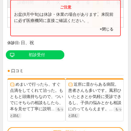
診療時間
月
火
水
木
金
土
日
祝
9:00～13:00
●
お盆(8月中旬)は休診・休業の場合があります。来院前
に必ず医療機関に直接ご確認ください。
9:00～18:00
●
●
●
●
●
×閉じる
日、祝
休診日:
初診受付
口コミ
めまいで行ったら、すぐ
近所に昔からある病院。
点滴をしてくれて治った。も
患者さんも多いです。風邪ひ
ともと頭痛持ちなので、つい
いたときとか気軽に受診でき
でにそちらの相談もしたら、
るし、子供の悩みとかも相談
本を見せて丁寧に説明...
にのってもらえます。...
もっ
もっ
と読む
と読む