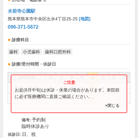
水前寺公園駅
熊本県熊本市中央区出水4丁目25-25
[地図]
096-371-5672
診療科目
歯科
小児歯科
歯科口腔外科
診療/受付時間・休診日
診療時間
月
火
水
木
金
土
日
祝
9:00～13:00
●
●
●
●
●
●
お盆(8月中旬)は休診・休業の場合があります。来院前
に必ず医療機関に直接ご確認ください。
14:30～18:30
●
●
●
●
●
×閉じる
予約制
備考:
臨時休診あり
日、祝
休診日: