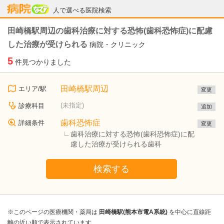
病院なび
人で選べる医院検索
田崎橋駅周辺の歯科治療に対する恐怖(歯科恐怖症)に配慮
した治療が受けられる
病院・クリニック
5
件見つかりました
田崎橋駅周辺
エリア/駅
変更
(未指定)
診療科目
追加
歯科恐怖症
詳細条件
変更
歯科治療に対する恐怖(歯科恐怖症)に配
慮した治療が受けられる歯科
検索する
※このページの医療機関・薬局は
田崎橋駅(熊本市電A系統)
を中心に直線距
離の近い順で表示されています