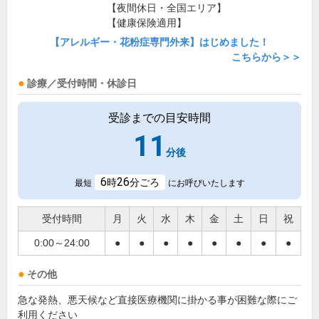
【夜間休日・全国エリア】
【健康保険適用】
【アレルギー・花粉症専門外来】はじめました！
こちらから＞＞
診療／受付時間・休診日
受診までの目安時間
11
分後
6
26
時
分ごろ
最短
にお呼びいたします
受付時間
月
火
水
木
金
土
日
祝
0:00～24:00
●
●
●
●
●
●
●
●
その他
急な発熱、悪天候など直接医療機関に掛かる事が困難な際にご
利用ください