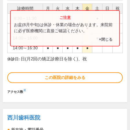
診療時間
月
火
水
木
金
土
日
祝
8:30～11:30
●
お盆(8月中旬)は休診・休業の場合があります。来院前
9:00～11:30
●
●
●
●
●
に必ず医療機関に直接ご確認ください。
14:00～16:00
●
×閉じる
14:00～16:30
●
●
●
●
●
日(月2回の矯正診療日を除く)、祝
休診日:
この医院の詳細をみる
※
アクセス数
西川歯科医院
所在地・電話番号