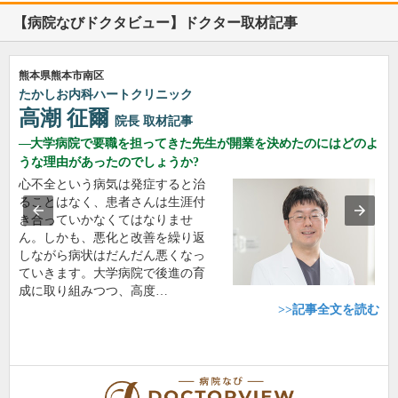
【病院なびドクタビュー】ドクター取材記事
熊本県熊本市南区
たかしお内科ハートクリニック
高潮 征爾
院長
取材記事
大学病院で要職を担ってきた先生が開業を決めたのにはどのよ
うな理由があったのでしょうか?
心不全という病気は発症すると治
ることはなく、患者さんは生涯付
き合っていかなくてはなりませ
ん。しかも、悪化と改善を繰り返
しながら病状はだんだん悪くなっ
ていきます。大学病院で後進の育
成に取り組みつつ、高度…
>>記事全文を読む