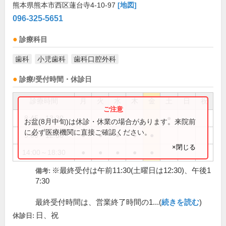
熊本県熊本市西区蓮台寺4-10-97
[地図]
096-325-5651
診療科目
歯科
小児歯科
歯科口腔外科
診療/受付時間・休診日
診療時間
月
火
水
木
金
土
日
祝
8:45～13:30
●
お盆(8月中旬)は休診・休業の場合があります。来院前
に必ず医療機関に直接ご確認ください。
9:00～12:30
●
●
●
●
●
×閉じる
14:00～18:30
●
●
●
●
●
※最終受付は午前11:30(土曜日は12:30)、午後1
備考:
7:30
最終受付時間は、営業終了時間の1...(
続きを読む
)
日、祝
休診日: