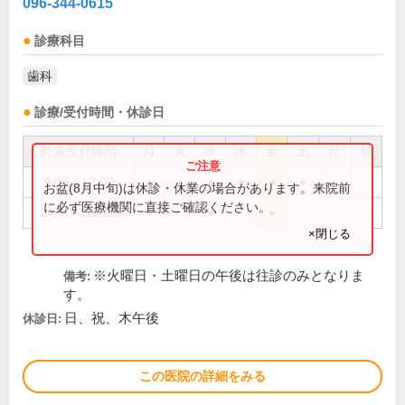
096-344-0615
診療科目
歯科
診療/受付時間・休診日
外来受付時間
月
火
水
木
金
土
日
祝
9:00～12:00
●
●
●
●
●
●
お盆(8月中旬)は休診・休業の場合があります。来院前
に必ず医療機関に直接ご確認ください。
14:00～18:00
●
●
●
×閉じる
※火曜日・土曜日の午後は往診のみとなりま
備考:
す。
日、祝、木午後
休診日:
この医院の詳細をみる