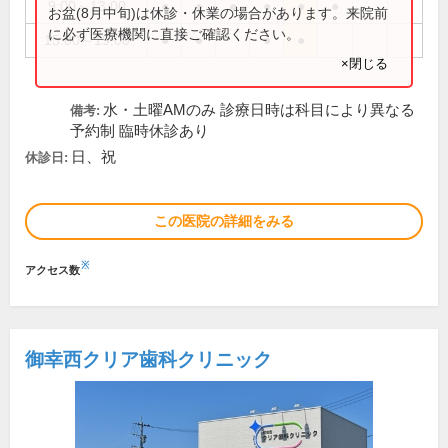
9:00～13:00
●
●
●
●
●
●
お盆(8月中旬)は休診・休業の場合があります。来院前
に必ず医療機関に直接ご確認ください。
15:00～19:00
●
●
●
●
×閉じる
水・土曜AMのみ 診療日時は科目により異なる
備考:
予約制 臨時休診あり
日、祝
休診日:
この医院の詳細をみる
※
アクセス数
御幸西クリア歯科クリニック