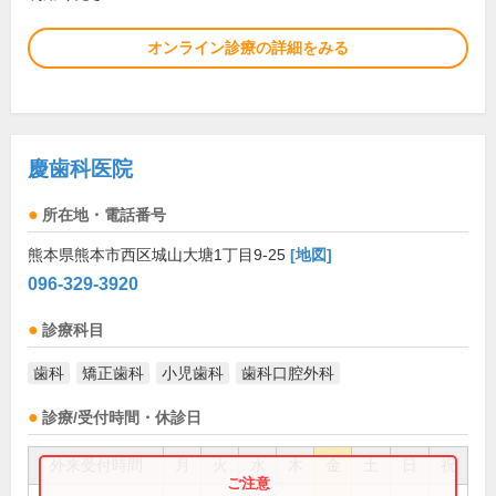
オンライン診療の詳細をみる
慶歯科医院
所在地・電話番号
熊本県熊本市西区城山大塘1丁目9-25
[地図]
096-329-3920
診療科目
歯科
矯正歯科
小児歯科
歯科口腔外科
診療/受付時間・休診日
外来受付時間
月
火
水
木
金
土
日
祝