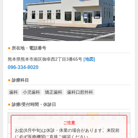
所在地・電話番号
熊本県熊本市南区御幸西2丁目3番65号
[地図]
096-334-8020
診療科目
歯科
小児歯科
矯正歯科
歯科口腔外科
診療/受付時間・休診日
診療時間
月
火
水
木
金
土
日
祝
9:00～13:00
●
●
●
●
●
お盆(8月中旬)は休診・休業の場合があります。来院前
に必ず医療機関に直接ご確認ください。