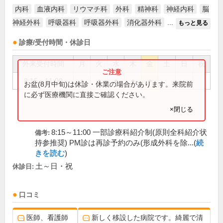
内科
血液内科
リウマチ科
外科
精神科
神経内科
脳
神経外科
呼吸器科
呼吸器外科
消化器外科
...
もっと見る
診療/受付時間・休診日
外来受付時間
月
火
水
木
金
土
日
祝
8:15～11:00
●
●
●
●
●
お盆(8月中旬)は休診・休業の場合があります。来院前
に必ず医療機関に直接ご確認ください。
×閉じる
8:15～11:00 一部診療科紹介制(原則全科紹介状
備考:
持参推奨) PM診は再診予約のみ(形成外科を除...(
続
きを読む
)
土～日・祝
休診日:
口コミ
医師、看護師
新しく移設した病院です。綺麗で清