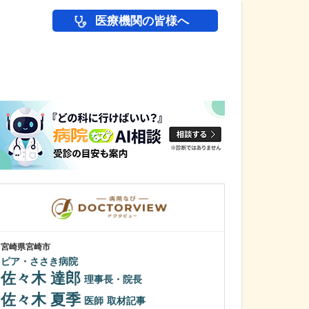
医療機関の皆様へ
医師(ドクター)の
宮崎県宮崎市
東京都中野区
ピア・ささき病院
中野富士見
佐々木 達郎
冨岡 亮太
理事長・院長
佐々木 夏季
特に先生が力を
医師
取材記事