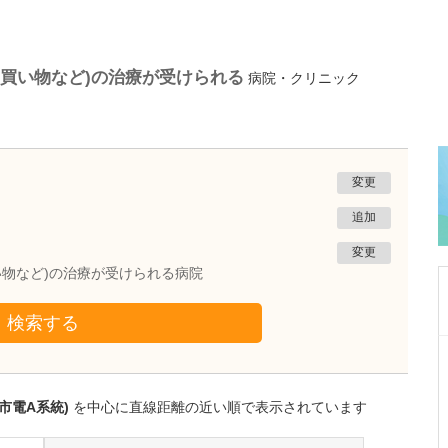
/買い物など)の治療が受けられる
病院・クリニック
変更
追加
変更
い物など)の治療が受けられる病院
検索する
熊本県熊本市南区
たかしお内科ハートクリニック
高潮 征爾
市電A系統)
を中心に直線距離の近い順で表示されています
院長
取材記事
大学病院で要職を担ってきた先生が開業を決め