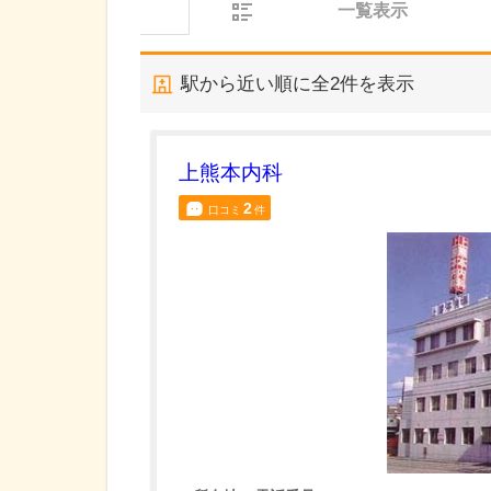
一覧表示
駅から近い順に全
2
件を表示
上熊本内科
2
口コミ
件