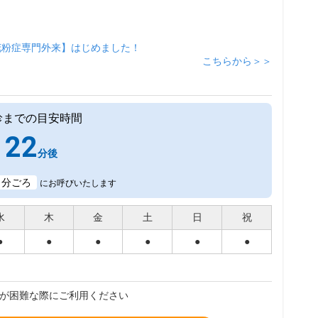
花粉症専門外来】はじめました！
こちらから＞＞
診までの目安時間
22
分後
1
分ごろ
にお呼びいたします
水
木
金
土
日
祝
●
●
●
●
●
●
が困難な際にご利用ください