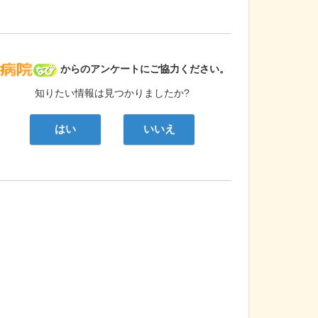
病院なび
からのアンケートにご協力ください。
知りたい情報は見つかりましたか?
はい
いいえ