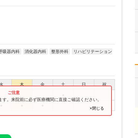
呼吸器内科
消化器内科
整形外科
リハビリテーション
水
木
金
土
日
祝
●
ります。来院前に必ず医療機関に直接ご確認ください。
●
●
●
×閉じる