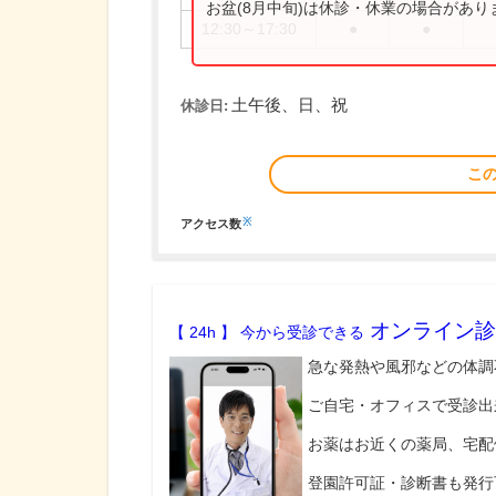
お盆(8月中旬)は休診・休業の場合があ
12:30～17:30
●
●
土午後、日、祝
休診日:
こ
※
アクセス数
オンライン診
【 24h 】 今から受診できる
急な発熱や風邪などの体調
ご自宅・オフィスで受診出
お薬はお近くの薬局、宅配
登園許可証・診断書も発行