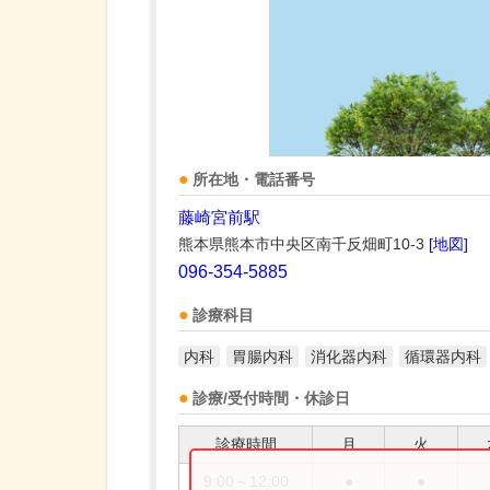
所在地・電話番号
藤崎宮前駅
熊本県熊本市中央区南千反畑町10-3
[地図]
096-354-5885
診療科目
内科
胃腸内科
消化器内科
循環器内科
診療/受付時間・休診日
診療時間
月
火
9:00～12:00
●
●