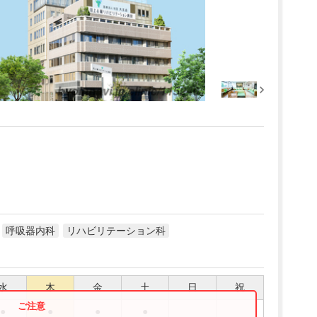
呼吸器内科
リハビリテーション科
水
木
金
土
日
祝
●
●
●
●