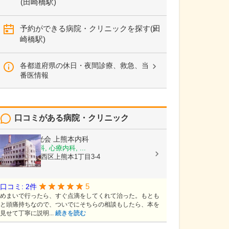
(田崎橋駅)
予約ができる病院・クリニックを探す(田
崎橋駅)
各都道府県の休日・夜間診療、救急、当
番医情報
口コミがある病院・クリニック
医療法人陽光会
上熊本内科
内科, 神経内科, 心療内科, ...
熊本県熊本市西区上熊本1丁目3-4
5
口コミ: 2件
めまいで行ったら、すぐ点滴をしてくれて治った。もとも
と頭痛持ちなので、ついでにそちらの相談もしたら、本を
見せて丁寧に説明...
続きを読む