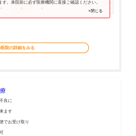
ります。来院前に必ず医療機関に直接ご確認ください。
●
●
●
×閉じる
の医院の詳細をみる
療
不良に
来ます
便でお受け取り
可