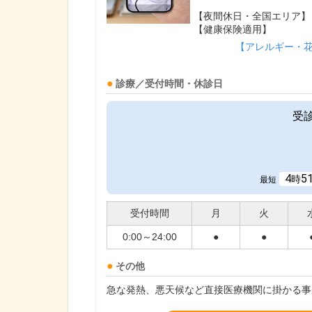
【夜間休日・全国エリア】
【健康保険適用】
【アレルギー・
診療／受付時間・休診日
受
4
5
時
最短
受付時間
月
火
0:00～24:00
●
●
その他
急な発熱、悪天候など直接医療機関に掛かる事