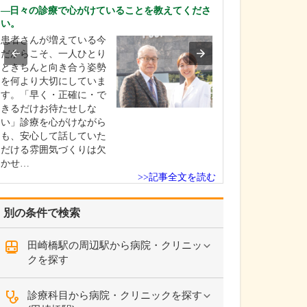
ください。
日々の診療で心がけていることを教えてくださ
これまで耳を専
い。
を積んできたこ
患者さんが増えている今
り、難聴や突発
だからこそ、一人ひとり
中耳炎をはじめ
ときちんと向き合う姿勢
やめまいなどの
を何より大切にしていま
療には特に力を
す。「早く・正確に・で
ます。難聴は原
きるだけお待たせしな
て治療法が異な
い」診療を心がけながら
まずは詳しい検
も、安心して話していた
こに…
だける雰囲気づくりは欠
かせ…
>>記事全文を読む
別の条件で検索
田崎橋駅の周辺駅から病院・クリニッ
クを探す
診療科目から病院・クリニックを探す