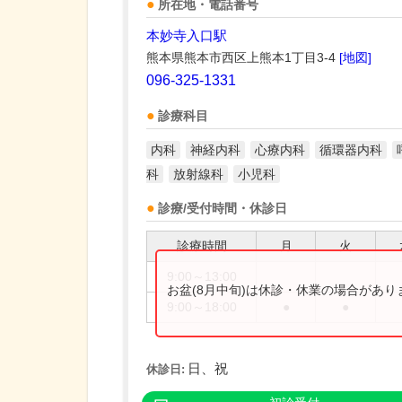
所在地・電話番号
本妙寺入口駅
熊本県熊本市西区上熊本1丁目3-4
[地図]
096-325-1331
診療科目
内科
神経内科
心療内科
循環器内科
科
放射線科
小児科
診療/受付時間・休診日
診療時間
月
火
9:00～13:00
お盆(8月中旬)は休診・休業の場合があ
9:00～18:00
●
●
日、祝
休診日: