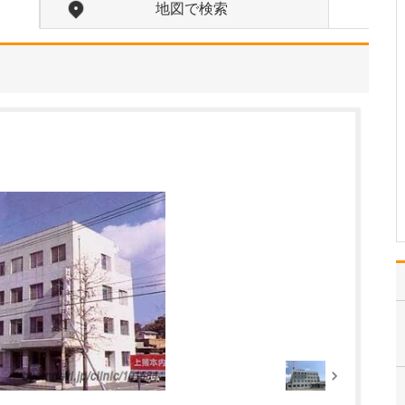
たのにはどのような理由があったのでしょうか?
地図で検索
心不全という病気は発症
すると治ることはなく、
患者さんは生涯付き合っ
ていかなくてはなりませ
ん。しかも、悪化と改善
を繰り返しながら病状は
だんだん悪くなっていき
ます。大学病院で後進の
育成に取り組みつつ、高
度…
>>記事全文を読む