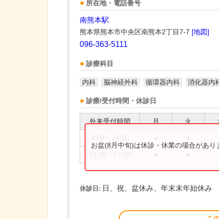
所在地・電話番号
南熊本駅
熊本県熊本市中央区南熊本2丁目7-7
[地図]
096-363-5111
診療科目
内科
脳神経外科
循環器内科
消化器内
診療/受付時間・休診日
外来受付時間
月
火
9:00～11:30
●
●
お盆(8月中旬)は休診・休業の場合があ
13:30～17:00
●
●
日、祝、盆休み、年末末年始休み
休診日:
こ