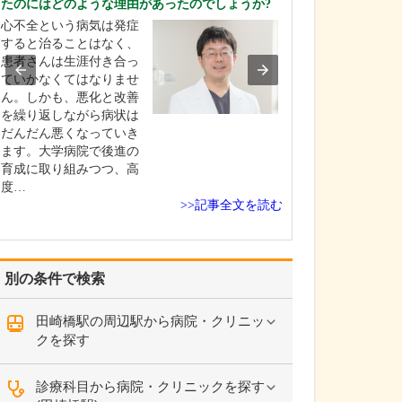
たのにはどのような理由があったのでしょうか?
てください。
心不全という病気は発症
小児神経科は、
すると治ることはなく、
等のけいれんを
患者さんは生涯付き合っ
気や、運動・知
ていかなくてはなりませ
や言葉に関する
ん。しかも、悪化と改善
門に診療する科
を繰り返しながら病状は
「けいれん」で
だんだん悪くなっていき
た患者さんの場
ます。大学病院で後進の
めに「いつ頃、
育成に取り組みつつ、高
うにけいれんを
度…
のか…
>>記事全文を読む
別の条件で検索
田崎橋駅の周辺駅から病院・クリニッ
クを探す
診療科目から病院・クリニックを探す