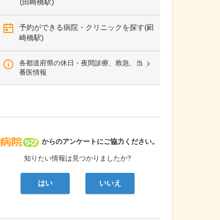
(田崎橋駅)
予約ができる病院・クリニックを探す(田
崎橋駅)
各都道府県の休日・夜間診療、救急、当
番医情報
病院なび
からのアンケートにご協力ください。
知りたい情報は見つかりましたか?
はい
いいえ