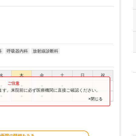
科
呼吸器内科
放射線診断科
水
木
金
土
日
祝
●
●
●
●
ります。来院前に必ず医療機関に直接ご確認ください。
●
●
●
×閉じる
の医院の詳細をみる