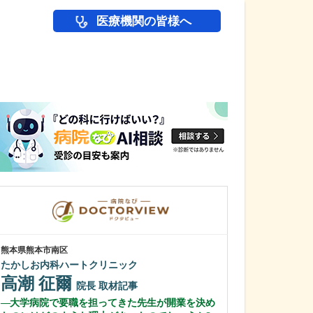
医療機関の皆様へ
医師(ドクター)の
熊本県熊本市南区
広島県広島市西区
たかしお内科ハートクリニック
むらき小児科
高潮 征爾
村木 幸太
院長
取材記事
大学病院で要職を担ってきた先生が開業を決め
村木先生のご専