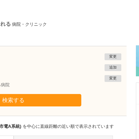
られる
病院・クリニック
変更
追加
変更
る病院
検索する
大阪府大阪市西区
ありずみ消化器内科
有住 忠晃
市電A系統)
を中心に直線距離の近い順で表示されています
院長
取材記事
貴院がある場所は、大阪市内でも人気の街だそ