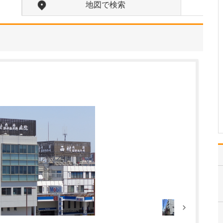
うですね。この場所を選んだ理由を教えてくださ
地図で検索
い。
自分の健康について過信
しがちな若い世代の人た
ちにも、がんなどの大病
のリスクがあることを知
って、積極的に胃・大腸
内視鏡検査を受けていた
だきいという想いから、
この場所を選びました。
若いときは元気で内視鏡
検…
>>記事全文を読む