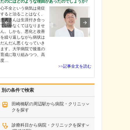
たのにはどのような理由があったのでしょうか?
ください。
心不全という病気は発症
これまで耳を専
すると治ることはなく、
を積んできたこ
患者さんは生涯付き合っ
り、難聴や突発
ていかなくてはなりませ
中耳炎をはじめ
ん。しかも、悪化と改善
やめまいなどの
を繰り返しながら病状は
療には特に力を
だんだん悪くなっていき
ます。難聴は原
ます。大学病院で後進の
て治療法が異な
育成に取り組みつつ、高
まずは詳しい検
度…
こに…
>>記事全文を読む
別の条件で検索
田崎橋駅の周辺駅から病院・クリニッ
クを探す
診療科目から病院・クリニックを探す