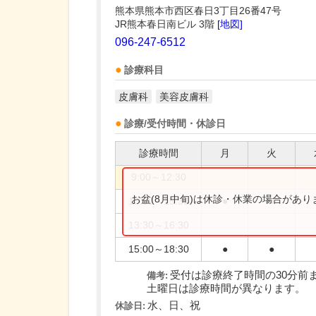
熊本県熊本市西区春日3丁目26番47号
JR熊本春日南ビル 3階
[地図]
096-247-6512
診療科目
皮膚科
美容皮膚科
診療/受付時間・休診日
診療時間
月
火
9:00～12:30
お盆(8月中旬)は休診・休業の場合があ
10:00～13:30
●
●
13:30～16:30
15:00～18:30
●
●
受付は診療終了時間の30分前
備考:
土曜日は診療時間が異なります。
水、日、祝
休診日: