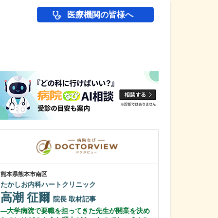
医療機関の皆様へ
医師(ドクター)の
熊本県熊本市南区
東京都中野区
たかしお内科ハートクリニック
中野富士見
高潮 征爾
冨岡 亮太
院長
取材記事
大学病院で要職を担ってきた先生が開業を決め
特に先生が力を