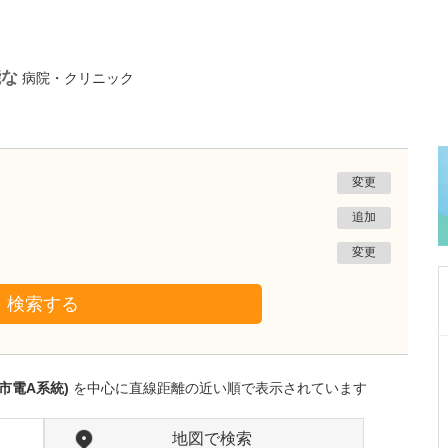
能な
病院・クリニック
変更
追加
変更
検索する
東京都国分寺市
つくばケンクリニック
市電A系統)
を中心に直線距離の近い順で表示されています
廣川 健信
院長
取材記事
注力している糖尿病診療について詳しく教えて
地図で検索