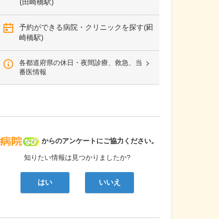
(田崎橋駅)
予約ができる病院・クリニックを探す(田
崎橋駅)
各都道府県の休日・夜間診療、救急、当
番医情報
病院なび
からのアンケートにご協力ください。
知りたい情報は見つかりましたか?
はい
いいえ