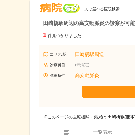
病院なび
人で選べる医院検索
田崎橋駅周辺の高安動脈炎の診察が可
1
件見つかりました
田崎橋駅周辺
エリア/駅
(未指定)
診療科目
高安動脈炎
詳細条件
※このページの医療機関・薬局は
田崎橋駅(熊本
一覧表示