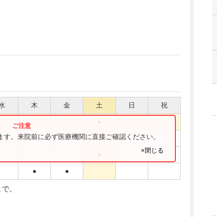
水
木
金
土
日
祝
●
ります。来院前に必ず医療機関に直接ご確認ください。
●
●
×閉じる
●
●
●
まで。