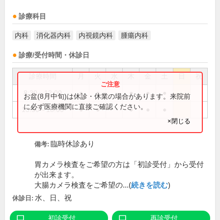
診療科目
内科
消化器内科
内視鏡内科
腫瘍内科
診療/受付時間・休診日
診療時間
月
火
水
木
金
土
日
祝
8:30～12:00
●
●
●
●
●
お盆(8月中旬)は休診・休業の場合があります。来院前
に必ず医療機関に直接ご確認ください。
13:30～18:00
●
●
●
●
●
×閉じる
臨時休診あり
備考:
胃カメラ検査をご希望の方は「初診受付」から受付
が出来ます。
大腸カメラ検査をご希望の...(
続きを読む
)
水、日、祝
休診日:
初診受付
再診受付