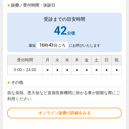
診療／受付時間・休診日
受診までの目安時間
42
分後
16
43
時
分ごろ
最短
にお呼びいたします
受付時間
月
火
水
木
金
土
日
祝
0:00～24:00
●
●
●
●
●
●
●
●
その他
急な発熱、悪天候など直接医療機関に掛かる事が困難な際にご
利用ください
オンライン診療の詳細をみる