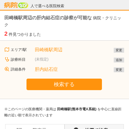
病院なび
人で選べる医院検索
田崎橋駅周辺の肝内結石症の診察が可能な
病院・クリニッ
ク
2
件見つかりました
田崎橋駅周辺
エリア/駅
変更
(未指定)
診療科目
追加
肝内結石症
詳細条件
変更
検索する
※このページの医療機関・薬局は
田崎橋駅(熊本市電A系統)
を中心に直線距
離の近い順で表示されています