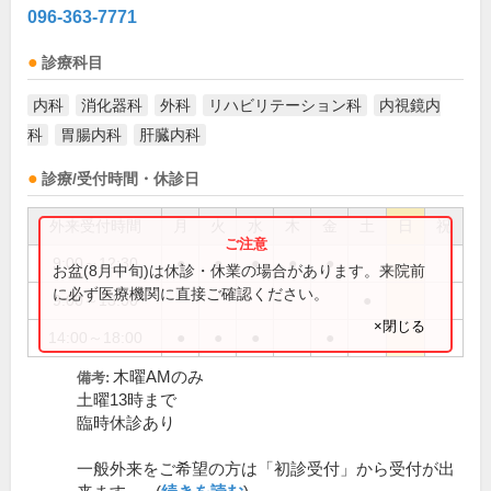
096-363-7771
診療科目
内科
消化器科
外科
リハビリテーション科
内視鏡内
科
胃腸内科
肝臓内科
診療/受付時間・休診日
外来受付時間
月
火
水
木
金
土
日
祝
9:00～12:30
●
●
●
●
●
お盆(8月中旬)は休診・休業の場合があります。来院前
に必ず医療機関に直接ご確認ください。
9:00～13:00
●
×閉じる
14:00～18:00
●
●
●
●
木曜AMのみ
備考:
土曜13時まで
臨時休診あり
一般外来をご希望の方は「初診受付」から受付が出