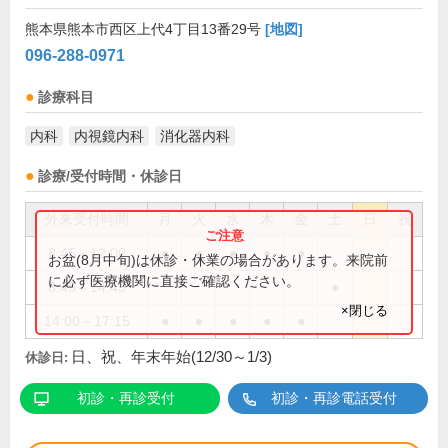
熊本県熊本市西区上代4丁目13番29号
[地図]
096-288-0971
診療科目
内科
内視鏡内科
消化器内科
診療/受付時間・休診日
外来受付時間
月
火
水
木
金
土
日
祝
8:45～12:00
●
●
●
●
●
お盆(8月中旬)は休診・休業の場合があります。来院前
に必ず医療機関に直接ご確認ください。
8:45～14:45
●
×閉じる
14:00～17:15
●
●
●
●
●
日、祝、年末年始(12/30～1/3)
休診日:
初診・再診受付
初診・再診電話受付