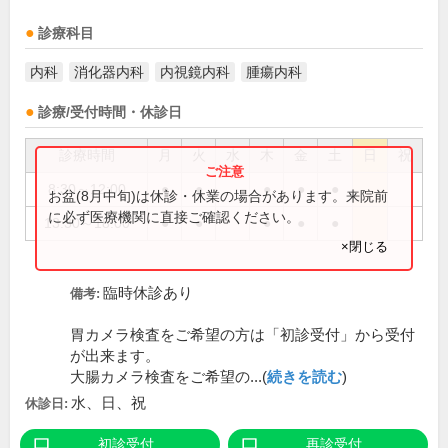
診療科目
内科
消化器内科
内視鏡内科
腫瘍内科
診療/受付時間・休診日
診療時間
月
火
水
木
金
土
日
祝
8:30～12:00
●
●
●
●
●
お盆(8月中旬)は休診・休業の場合があります。来院前
に必ず医療機関に直接ご確認ください。
13:30～18:00
●
●
●
●
●
×閉じる
臨時休診あり
備考:
胃カメラ検査をご希望の方は「初診受付」から受付
が出来ます。
大腸カメラ検査をご希望の...(
続きを読む
)
水、日、祝
休診日:
初診受付
再診受付