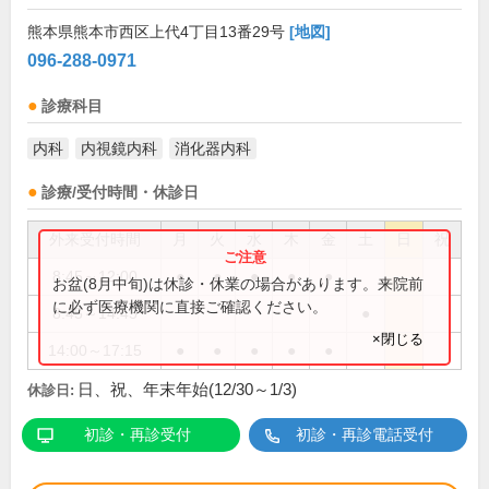
熊本県熊本市西区上代4丁目13番29号
[地図]
096-288-0971
診療科目
内科
内視鏡内科
消化器内科
診療/受付時間・休診日
外来受付時間
月
火
水
木
金
土
日
祝
8:45～12:00
●
●
●
●
●
お盆(8月中旬)は休診・休業の場合があります。来院前
に必ず医療機関に直接ご確認ください。
8:45～14:45
●
×閉じる
14:00～17:15
●
●
●
●
●
日、祝、年末年始(12/30～1/3)
休診日:
初診・再診受付
初診・再診電話受付