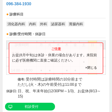
096-384-1930
診療科目
消化器内科
内科
外科
泌尿器科
胃腸内科
診療/受付時間・休診日
診療時間
月
火
水
木
金
土
日
祝
9:00～12:00
●
●
●
●
お盆(8月中旬)は休診・休業の場合があります。来院前
に必ず医療機関に直接ご確認ください。
9:00～12:30
●
●
×閉じる
14:00～18:00
●
●
●
●
受付時間は診療時間の10分前まで
備考:
ただし(火・木)の午前受付は11:00まで
日、祝、年末年始(12/30PM～1/3)、お盆休(8/13～
休診日:
15)
初診受付