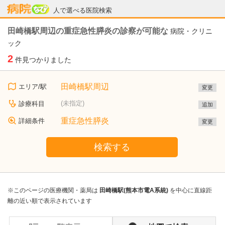
病院なび
人で選べる医院検索
田崎橋駅周辺の重症急性膵炎の診察が可能な
病院・クリニ
ック
2
件見つかりました
田崎橋駅周辺
エリア/駅
変更
(未指定)
診療科目
追加
重症急性膵炎
詳細条件
変更
検索する
※このページの医療機関・薬局は
田崎橋駅(熊本市電A系統)
を中心に直線距
離の近い順で表示されています