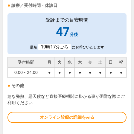
診療／受付時間・休診日
受診までの目安時間
47
分後
19
17
時
分ごろ
最短
にお呼びいたします
受付時間
月
火
水
木
金
土
日
祝
0:00～24:00
●
●
●
●
●
●
●
●
その他
急な発熱、悪天候など直接医療機関に掛かる事が困難な際にご
利用ください
オンライン診療の詳細をみる