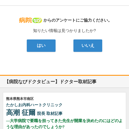
病院なび
からのアンケートにご協力ください。
知りたい情報は見つかりましたか?
はい
いいえ
【病院なびドクタビュー】ドクター取材記事
熊本県熊本市南区
たかしお内科ハートクリニック
高潮 征爾
院長
取材記事
大学病院で要職を担ってきた先生が開業を決めたのにはどのよ
うな理由があったのでしょうか?