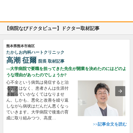
【病院なびドクタビュー】ドクター取材記事
熊本県熊本市南区
たかしお内科ハートクリニック
高潮 征爾
院長
取材記事
大学病院で要職を担ってきた先生が開業を決めたのにはどのよ
うな理由があったのでしょうか?
心不全という病気は発症すると治
ることはなく、患者さんは生涯付
き合っていかなくてはなりませ
ん。しかも、悪化と改善を繰り返
しながら病状はだんだん悪くなっ
ていきます。大学病院で後進の育
成に取り組みつつ、高度…
>>記事全文を読む