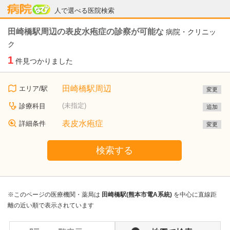
病院なび
人で選べる医院検索
田崎橋駅周辺の表皮水疱症の診察が可能な
病院・クリニッ
ク
1
件見つかりました
田崎橋駅周辺
エリア/駅
変更
(未指定)
診療科目
追加
表皮水疱症
詳細条件
変更
検索する
※このページの医療機関・薬局は
田崎橋駅(熊本市電A系統)
を中心に直線距
離の近い順で表示されています