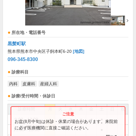
所在地・電話番号
黒髪町駅
熊本県熊本市中央区子飼本町6-20
[地図]
096-345-8300
診療科目
内科
皮膚科
産婦人科
診療/受付時間・休診日
診療時間
月
火
水
木
金
土
日
祝
9:00～12:00
●
●
●
●
●
●
お盆(8月中旬)は休診・休業の場合があります。来院前
に必ず医療機関に直接ご確認ください。
13:00～15:00
●