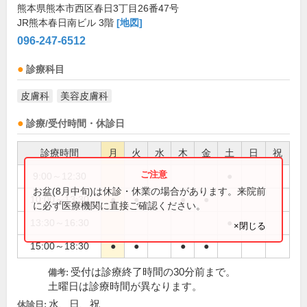
熊本県熊本市西区春日3丁目26番47号
JR熊本春日南ビル 3階
[地図]
096-247-6512
診療科目
皮膚科
美容皮膚科
診療/受付時間・休診日
診療時間
月
火
水
木
金
土
日
祝
9:00～12:30
●
お盆(8月中旬)は休診・休業の場合があります。来院前
10:00～13:30
●
●
●
●
に必ず医療機関に直接ご確認ください。
13:30～16:30
●
×閉じる
15:00～18:30
●
●
●
●
受付は診療終了時間の30分前まで。
備考:
土曜日は診療時間が異なります。
水、日、祝
休診日: