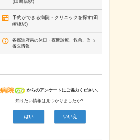
(田崎橋駅)
予約ができる病院・クリニックを探す(田
崎橋駅)
各都道府県の休日・夜間診療、救急、当
番医情報
病院なび
からのアンケートにご協力ください。
知りたい情報は見つかりましたか?
はい
いいえ