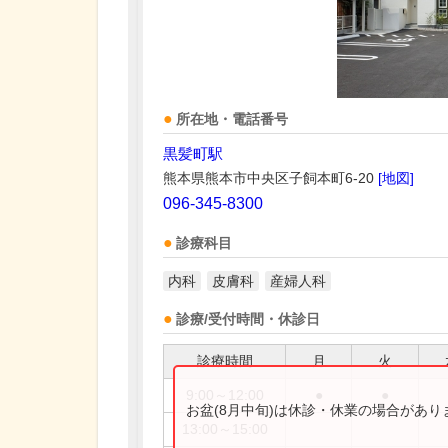
所在地・電話番号
黒髪町駅
熊本県熊本市中央区子飼本町6-20
[地図]
096-345-8300
診療科目
内科
皮膚科
産婦人科
診療/受付時間・休診日
診療時間
月
火
9:00～12:00
●
●
お盆(8月中旬)は休診・休業の場合があ
13:00～15:00