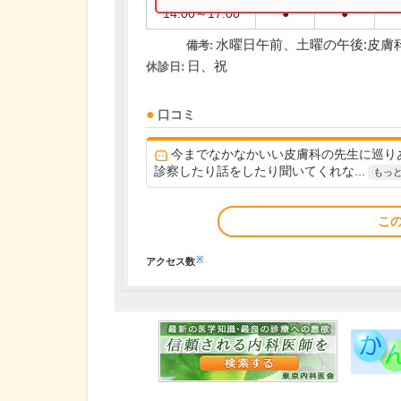
14:00～17:00
●
●
水曜日午前、土曜の午後:皮膚
備考:
日、祝
休診日:
口コミ
今までなかなかいい皮膚科の先生に巡り
診察したり話をしたり聞いてくれな...
もっ
こ
※
アクセス数