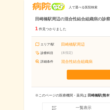
病院なび
人で選べる医院検索
田崎橋駅周辺の混合性結合組織病の診
1
件見つかりました
田崎橋駅周辺
エリア/駅
(未指定)
診療科目
混合性結合組織病
詳細条件
※このページの医療機関・薬局は
田崎橋駅(熊本
一覧表示