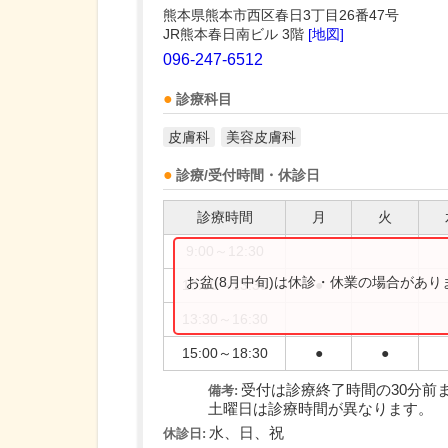
熊本県熊本市西区春日3丁目26番47号
JR熊本春日南ビル 3階
[地図]
096-247-6512
診療科目
皮膚科
美容皮膚科
診療/受付時間・休診日
診療時間
月
火
9:00～12:30
お盆(8月中旬)は休診・休業の場合があ
10:00～13:30
●
●
13:30～16:30
15:00～18:30
●
●
受付は診療終了時間の30分前
備考:
土曜日は診療時間が異なります。
水、日、祝
休診日: