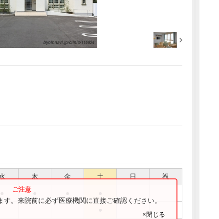
水
木
金
土
日
祝
●
●
●
●
ります。来院前に必ず医療機関に直接ご確認ください。
●
×閉じる