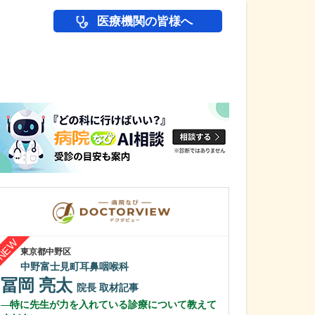
医療機関の皆様へ
医師(ドクター)の
東京都中野区
埼玉県さいたま市浦
中野富士見町耳鼻咽喉科
あずさクリニッ
冨岡 亮太
根井 貴仁
院長
取材記事
特に先生が力を入れている診療について教えて
「トラベルクリ