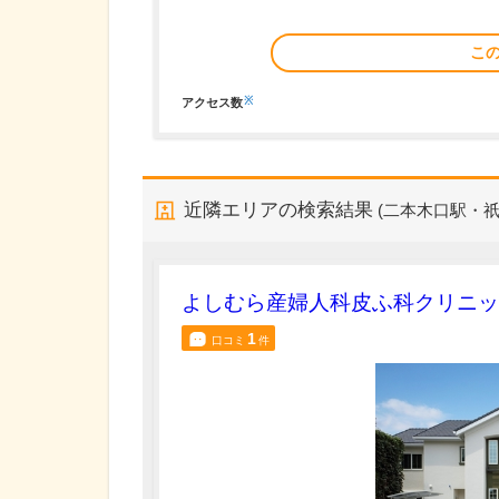
こ
※
アクセス数
近隣エリアの検索結果
(二本木口駅・祇
よしむら産婦人科皮ふ科クリニッ
1
口コミ
件