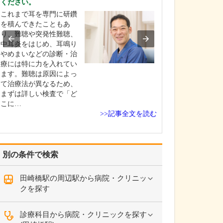
ください。
しく教えてくだ
これまで耳を専門に研鑽
トラベルクリニ
を積んできたこともあ
出張や留学、旅
り、難聴や突発性難聴、
海外に行かれる
中耳炎をはじめ、耳鳴り
航中や帰国後も
やめまいなどの診断・治
全、快適に過ご
療には特に力を入れてい
サポートするク
ます。難聴は原因によっ
です。当院では
て治療法が異なるため、
予防接種をはじ
まずは詳しい検査で「ど
先や滞在期間、
こに…
健…
>>記事全文を読む
別の条件で検索
田崎橋駅の周辺駅から病院・クリニッ
クを探す
診療科目から病院・クリニックを探す