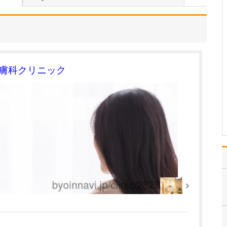
たのにはどのような理由があったのでしょうか?
心不全という病気は発症
すると治ることはなく、
患者さんは生涯付き合っ
ていかなくてはなりませ
ん。しかも、悪化と改善
を繰り返しながら病状は
皮膚科クリニック
だんだん悪くなっていき
ます。大学病院で後進の
育成に取り組みつつ、高
度…
>>記事全文を読む