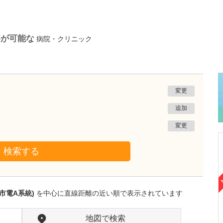
察が可能な
病院・クリニック
変更
追加
変更
検索する
熊本県熊本市南区
たかしお内科ハートクリニック
市電A系統)
を中心に直線距離の近い順で表示されています
高潮 征爾
院長
取材記事
大学病院で要職を担ってきた先生が開業を決め
地図で検索