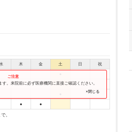
水
木
金
土
日
祝
●
ります。来院前に必ず医療機関に直接ご確認ください。
●
●
×閉じる
●
●
●
まで。