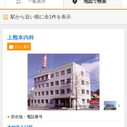
一覧表示
地図で検索
駅から近い順に全
1
件を表示
上熊本内科
2
口コミ
件
所在地・電話番号