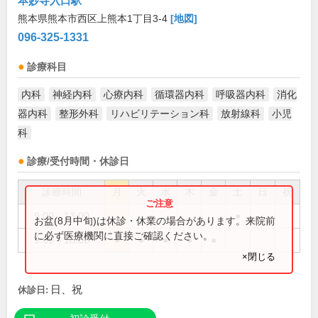
本妙寺入口駅
熊本県熊本市西区上熊本1丁目3-4
[地図]
096-325-1331
診療科目
内科
神経内科
心療内科
循環器内科
呼吸器内科
消化
器内科
整形外科
リハビリテーション科
放射線科
小児
科
診療/受付時間・休診日
診療時間
月
火
水
木
金
土
日
祝
9:00～13:00
●
お盆(8月中旬)は休診・休業の場合があります。来院前
に必ず医療機関に直接ご確認ください。
9:00～18:00
●
●
●
●
●
×閉じる
日、祝
休診日: