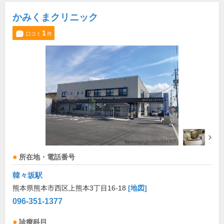
かみくまクリニック
1
口コミ
件
所在地・電話番号
韓々坂駅
熊本県熊本市西区上熊本3丁目16-18
[地図]
096-351-1377
診療科目