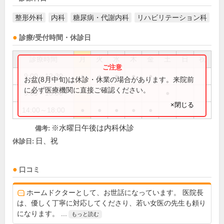
整形外科
内科
糖尿病・代謝内科
リハビリテーション科
診療/受付時間・休診日
診療時間
月
火
水
木
金
土
日
祝
9:00～12:30
●
●
●
●
●
お盆(8月中旬)は休診・休業の場合があります。来院前
に必ず医療機関に直接ご確認ください。
9:00～13:00
●
×閉じる
14:00～18:00
●
●
●
●
●
※水曜日午後は内科休診
備考:
日、祝
休診日:
口コミ
ホームドクターとして、お世話になっています。 医院長
は、優しく丁寧に対応してくださり、若い女医の先生も頼り
になります。 ...
もっと読む