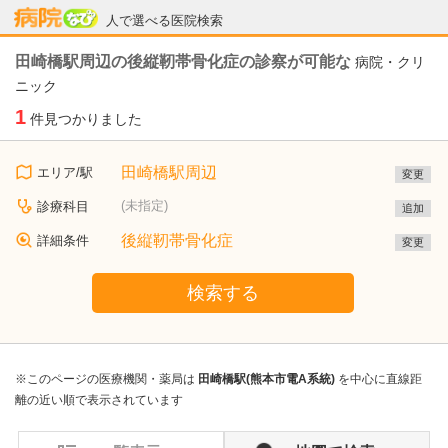
病院なび
人で選べる医院検索
田崎橋駅周辺の後縦靭帯骨化症の診察が可能な
病院・クリ
ニック
1
件見つかりました
田崎橋駅周辺
エリア/駅
変更
(未指定)
診療科目
追加
後縦靭帯骨化症
詳細条件
変更
検索する
※このページの医療機関・薬局は
田崎橋駅(熊本市電A系統)
を中心に直線距
離の近い順で表示されています