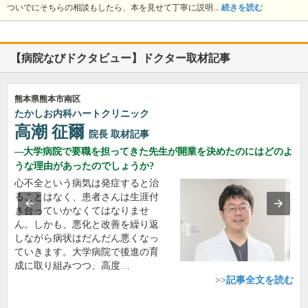
ついでにそちらの相談もしたら、本を見せて丁寧に説明...
続きを読む
【病院なびドクタビュー】ドクター取材記事
熊本県熊本市南区
たかしお内科ハートクリニック
高潮 征爾
院長
取材記事
大学病院で要職を担ってきた先生が開業を決めたのにはどのよ
うな理由があったのでしょうか?
心不全という病気は発症すると治
ることはなく、患者さんは生涯付
き合っていかなくてはなりませ
ん。しかも、悪化と改善を繰り返
しながら病状はだんだん悪くなっ
ていきます。大学病院で後進の育
成に取り組みつつ、高度…
>>記事全文を読む