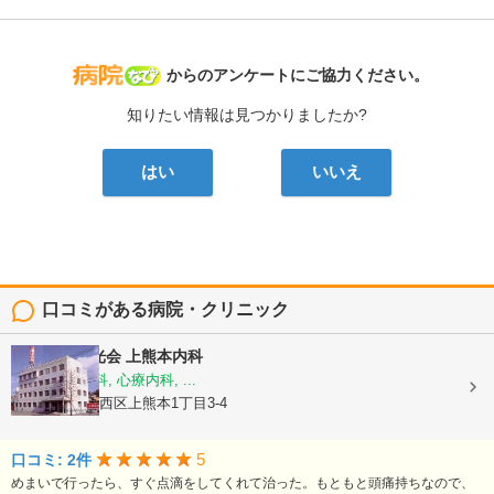
病院なび
からのアンケートにご協力ください。
知りたい情報は見つかりましたか?
はい
いいえ
口コミがある病院・クリニック
医療法人陽光会
上熊本内科
内科, 神経内科, 心療内科, ...
熊本県熊本市西区上熊本1丁目3-4
5
口コミ: 2件
めまいで行ったら、すぐ点滴をしてくれて治った。もともと頭痛持ちなので、