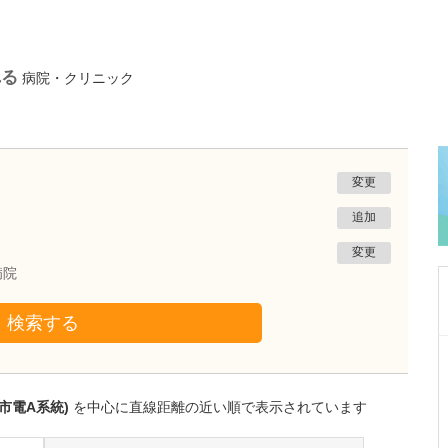
れる
病院・クリニック
変更
追加
変更
病院
検索する
岡山県倉敷市
多田クリニック
多田 蘇音
院長
市電A系統)
を中心に直線距離の近い順で表示されています
多田 明子
副院長
取材記事