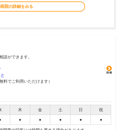
の医院の詳細をみる
相談ができます。
グ
こと
無料でご利用いただけます）
水
木
金
土
日
祝
●
●
●
●
●
●