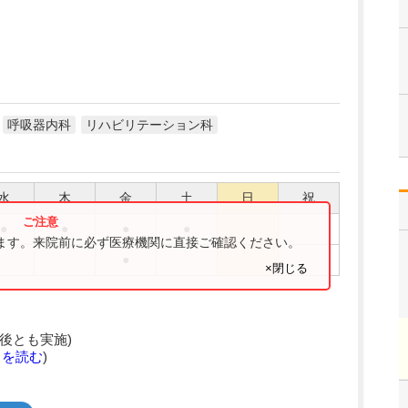
呼吸器内科
リハビリテーション科
水
木
金
土
日
祝
●
●
●
●
ります。来院前に必ず医療機関に直接ご確認ください。
●
×閉じる
後とも実施)
きを読む
)