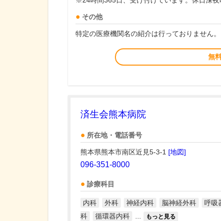
※24時間365日、受け付けています。休日深
その他
特定の医療機関名の紹介は行っておりません。
無
済生会熊本病院
所在地・電話番号
熊本県熊本市南区近見5-3-1
[地図]
096-351-8000
診療科目
内科
外科
神経内科
脳神経外科
呼吸
科
循環器内科
...
もっと見る