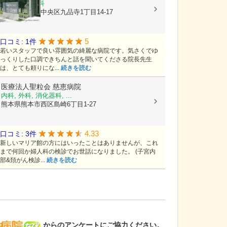
内科, 循環器科
熊本県熊本市中央区九品寺1丁目14-17
5
口コミ: 1件
若いスタッフで良い雰囲気の綺麗な病院です。気さくでゆ
っくりした口調できちんと話を聞いてくださる院長先生
は、とても頼りにな...
続きを読む
医療法人聖粒会
慈恵病院
内科, 外科, 消化器科, ...
熊本県熊本市西区島崎6丁目1-27
4.33
口コミ: 3件
新しいマリア館の方にはいったことはありませんが、これ
まで何回か婦人科の検診でお世話になりました。 (子宮内
部&頚がん検診...
続きを読む
病院なび
からのアンケートにご協力ください。