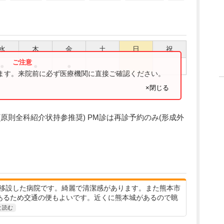
水
木
金
土
日
祝
●
●
●
ります。来院前に必ず医療機関に直接ご確認ください。
×閉じる
紹介制(原則全科紹介状持参推奨) PM診は再診予約のみ(形成外
移設した病院です。綺麗で清潔感があります。また熊本市
あるため交通の便もよいです。近くに熊本城があるので眺
と読む