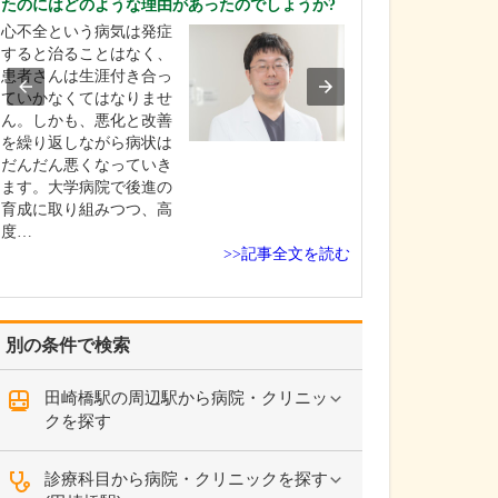
たのにはどのような理由があったのでしょうか?
日々の診療で大
心不全という病気は発症
大切にしている
すると治ることはなく、
「的確な診断」
患者さんは生涯付き合っ
かな治療」です
ていかなくてはなりませ
ら検査まで丁寧
ん。しかも、悪化と改善
その情報を専門
を繰り返しながら病状は
しっかり解析し
だんだん悪くなっていき
結びつける。医
ます。大学病院で後進の
て1年目のときに
育成に取り組みつつ、高
な診断なくして
度…
療…
>>記事全文を読む
別の条件で検索
田崎橋駅の周辺駅から病院・クリニッ
クを探す
診療科目から病院・クリニックを探す