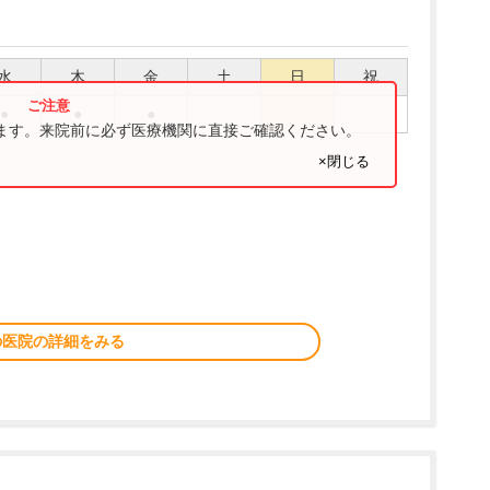
水
木
金
土
日
祝
●
●
●
ります。来院前に必ず医療機関に直接ご確認ください。
×閉じる
の医院の詳細をみる