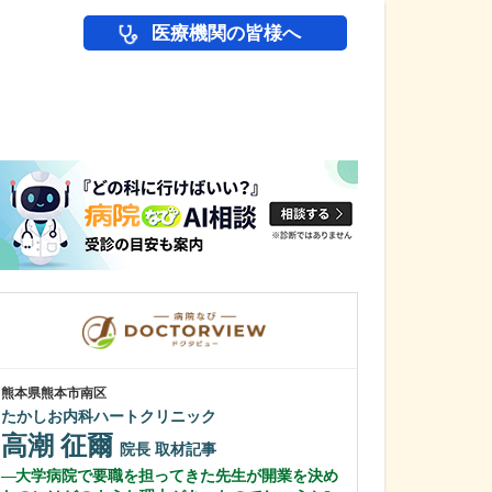
医療機関の皆様へ
医師(ドクター)の
熊本県熊本市南区
栃木県大田原市
たかしお内科ハートクリニック
さいとうハート&
齋藤 淳一
高潮 征爾
院長
取材記事
齋藤 暁美
大学病院で要職を担ってきた先生が開業を決め