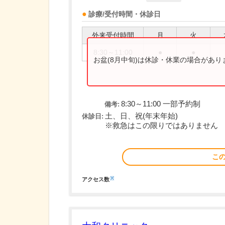
診療/受付時間・休診日
外来受付時間
月
火
8:30～11:00
●
●
お盆(8月中旬)は休診・休業の場合があ
8:30～11:00 一部予約制
備考:
土、日、祝(年末年始)
休診日:
※救急はこの限りではありません
こ
※
アクセス数