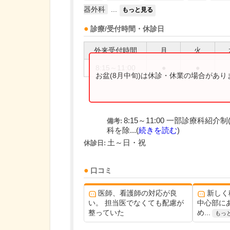
器外科
...
もっと見る
診療/受付時間・休診日
外来受付時間
月
火
8:15～11:00
●
●
お盆(8月中旬)は休診・休業の場合があ
8:15～11:00 一部診療科
備考:
科を除...(
続きを読む
)
土～日・祝
休診日:
口コミ
医師、看護師の対応が良
新しく
い。 担当医でなくても配慮が
中心部に
整っていた
め...
もっ