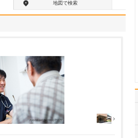
地図で検索
日々の診療で心がけていることを教えてくださ
い。
病気の早期発見・早期治
療は、健康を守るうえで
最も重要です。そのた
め、患者さんに親身にな
って寄り添い、丁寧にお
話を聴いて、症状の背後
に潜む大きな病気を見逃
さないよう慎重に診察を
行いながら、的確な診断
と治…
>>記事全文を読む