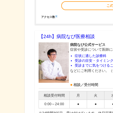
こ
※
アクセス数
【24h】
病院なび医療相談
病院なび公式サービス
症状や受診について医師に
症状に適した診療科
受診の目安・タイミン
受診までに気をつける
などにご利用ください。（
相談／受付時間
相談受付時間
月
火
0:00～24:00
●
●