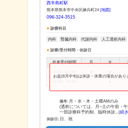
西辛島町駅
熊本県熊本市中央区練兵町24
[地図]
096-324-3515
診療科目
内科
腎臓内科
代謝内科
人工透析内科
診療/受付時間・休診日
外来受付時間
月
火
9:30～12:30
●
●
お盆(8月中旬)は休診・休業の場合があ
14:00～16:00
●
月・水・木・土曜AMのみ
備考:
(透析については、月~土の午前・午
一部診療科予約制、臨時休診...(
続
日、祝
休診日: