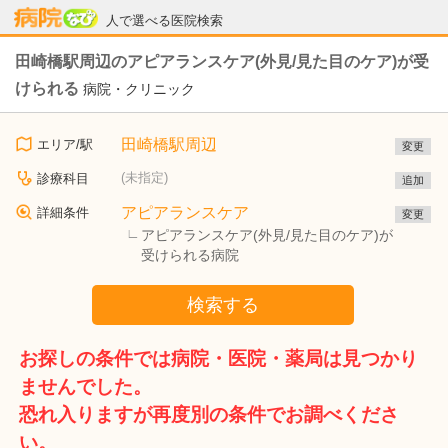
病院なび
人で選べる医院検索
田崎橋駅周辺のアピアランスケア(外見/見た目のケア)が受
けられる
病院・クリニック
田崎橋駅周辺
エリア/駅
変更
(未指定)
診療科目
追加
アピアランスケア
詳細条件
変更
アピアランスケア(外見/見た目のケア)が
受けられる病院
検索する
お探しの条件では病院・医院・薬局は見つかり
ませんでした。
恐れ入りますが再度別の条件でお調べくださ
い。