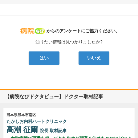
病院なび
からのアンケートにご協力ください。
知りたい情報は見つかりましたか?
はい
いいえ
【病院なびドクタビュー】ドクター取材記事
熊本県熊本市南区
たかしお内科ハートクリニック
高潮 征爾
院長
取材記事