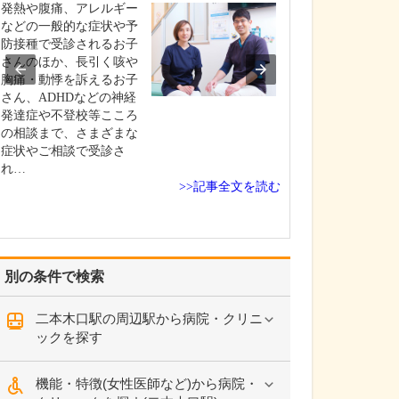
発熱や腹痛、アレルギー
私は子どもの頃
などの一般的な症状や予
囲の人たちを喜
防接種で受診されるお子
とか、人の役に
さんのほか、長引く咳や
という気持ちが
胸痛・動悸を訴えるお子
んです。そうい
さん、ADHDなどの神経
はさまざまあり
発達症や不登校等こころ
特に医師に魅力
の相談まで、さまざまな
のは、家族が病
症状やご相談で受診さ
たときの体験が
れ…
た…
>>記事全文を読む
別の条件で検索
二本木口駅の周辺駅から病院・クリニ
ックを探す
機能・特徴(女性医師など)から病院・