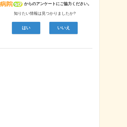
病院なび
からのアンケートにご協力ください。
知りたい情報は見つかりましたか?
はい
いいえ