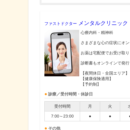
メンタルクリニック
ファストドクター
心療内科・精神科
さまざまな心の症状にオン
お薬は宅配便でお受け取り
診断書もオンラインで発行
【夜間休日・全国エリア】
【健康保険適用】
【予約制】
診療／受付時間・休診日
受付時間
月
火
7:00～23:00
●
●
その他