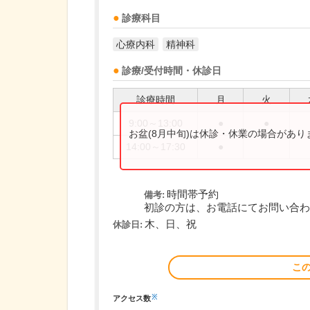
診療科目
心療内科
精神科
診療/受付時間・休診日
診療時間
月
火
9:00～13:00
●
●
お盆(8月中旬)は休診・休業の場合があ
14:00～17:30
●
時間帯予約
備考:
初診の方は、お電話にてお問い合わ
木、日、祝
休診日:
こ
※
アクセス数