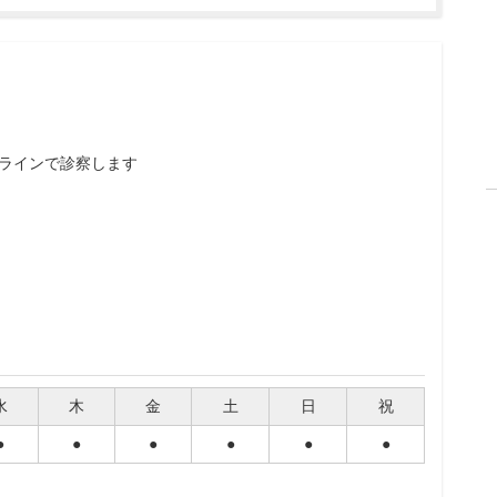
ラインで診察します
水
木
金
土
日
祝
●
●
●
●
●
●