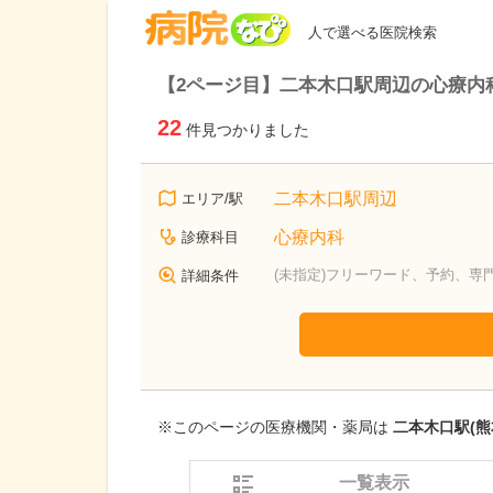
病院なび
人で選べる医院検索
【2ページ目】二本木口駅周辺の心療内
22
件見つかりました
二本木口駅周辺
エリア/駅
心療内科
診療科目
(未指定)フリーワード、予約、専
詳細条件
※このページの医療機関・薬局は
二本木口駅(熊
一覧表示