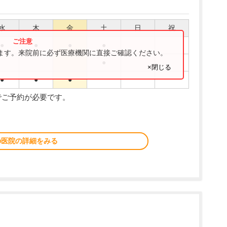
水
木
金
土
日
祝
●
●
●
●
ります。来院前に必ず医療機関に直接ご確認ください。
●
×閉じる
●
●
●
でご予約が必要です。
の医院の詳細をみる