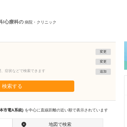
科/心療科の
病院・クリニック
変更
変更
門、症状などで検索できます
追加
検索する
熊本県熊本市南区
たかしお内科ハートクリニック
本市電A系統)
を中心に直線距離の近い順で表示されています
高潮 征爾
院長
取材記事
大学病院で要職を担ってきた先生が開業を決め
地図で検索