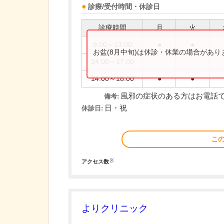
診療/受付時間・休診日
診療時間
月
火
9:00～13:00
●
●
お盆(8月中旬)は休診・休業の場合があ
14:00～17:00
14:00～18:00
●
●
風邪の症状のある方はお電話
備考:
日・祝
休診日:
こ
※
アクセス数
よりクリニック