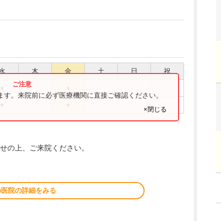
水
木
金
土
日
祝
●
●
ります。来院前に必ず医療機関に直接ご確認ください。
●
●
×閉じる
せの上、ご来院ください。
の医院の詳細をみる