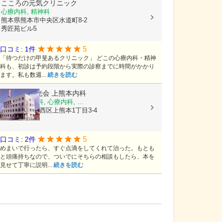
こころの元気クリニック
心療内科, 精神科
熊本県熊本市中央区水道町8-2
秀匠苑ビル5
5
口コミ: 1件
「待つだけの甲斐あるクリニック」 どこの心療内科・精神
科も、初診は予約段階から実際の診察までに時間がかかり
ます。私も数週...
続きを読む
医療法人陽光会
上熊本内科
内科, 神経内科, 心療内科, ...
熊本県熊本市西区上熊本1丁目3-4
5
口コミ: 2件
めまいで行ったら、すぐ点滴をしてくれて治った。もとも
と頭痛持ちなので、ついでにそちらの相談もしたら、本を
見せて丁寧に説明...
続きを読む