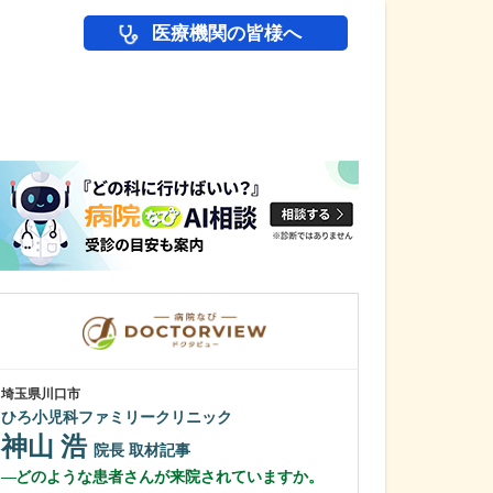
医療機関の皆様へ
医師(ドクター)の
埼玉県川口市
東京都江東区
ひろ小児科ファミリークリニック
クリニック東陽
神山 浩
新井 豪佑
院長
取材記事
どのような患者さんが来院されていますか。
医師を志したき