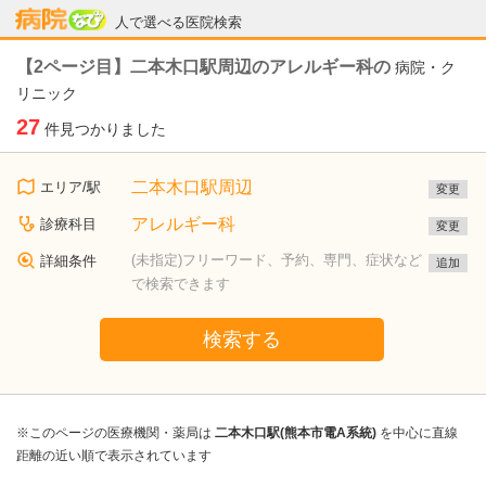
病院なび
人で選べる医院検索
【2ページ目】二本木口駅周辺のアレルギー科の
病院・ク
リニック
27
件見つかりました
二本木口駅周辺
エリア/駅
変更
アレルギー科
診療科目
変更
(未指定)フリーワード、予約、専門、症状など
詳細条件
追加
で検索できます
検索する
※このページの医療機関・薬局は
二本木口駅(熊本市電A系統)
を中心に直線
距離の近い順で表示されています