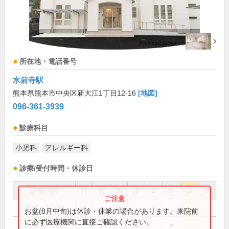
所在地・電話番号
水前寺駅
熊本県熊本市中央区新大江1丁目12-16
[地図]
096-361-3939
診療科目
小児科
アレルギー科
診療/受付時間・休診日
診療時間
月
火
水
木
金
土
日
祝
8:30～12:00
●
●
●
●
お盆(8月中旬)は休診・休業の場合があります。来院前
に必ず医療機関に直接ご確認ください。
8:30～12:45
●
●