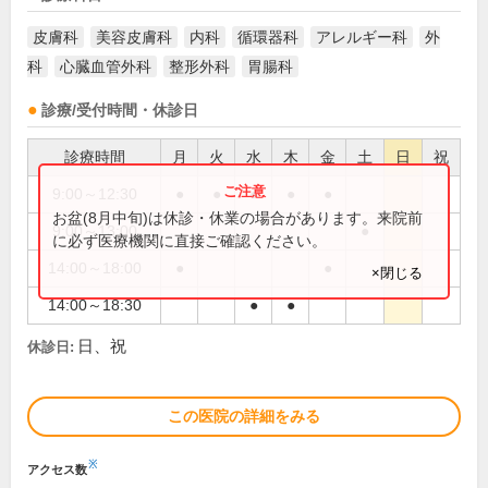
皮膚科
美容皮膚科
内科
循環器科
アレルギー科
外
科
心臓血管外科
整形外科
胃腸科
診療/受付時間・休診日
診療時間
月
火
水
木
金
土
日
祝
9:00～12:30
●
●
●
●
●
お盆(8月中旬)は休診・休業の場合があります。来院前
9:00～13:00
●
に必ず医療機関に直接ご確認ください。
14:00～18:00
●
●
×閉じる
14:00～18:30
●
●
日、祝
休診日:
この医院の詳細をみる
※
アクセス数