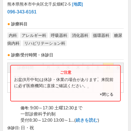
熊本県熊本市中央区北千反畑町2-5
[地図]
096-343-6161
診療科目
内科
アレルギー科
呼吸器科
消化器科
循環器科
糖尿
病内科
リハビリテーション科
診療/受付時間・休診日
診療時間
月
火
水
木
金
土
日
祝
9:00～12:30
●
お盆(8月中旬)は休診・休業の場合があります。来院前
に必ず医療機関に直接ご確認ください。
9:00～17:30
●
●
●
●
●
×閉じる
9:00～17:30 土曜12:30まで
備考:
一部診療科予約制
受付8:30～12:00 13:00～1...(
続きを読む
)
日・祝
休診日: