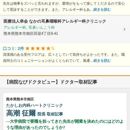
先生は物事をズバッと言われますが、愛情がをもって接してくださるので安心
して受診することができます。また、アレルギー科もあ...
続きを読む
医療法人幸会
なかの耳鼻咽喉科アレルギー科クリニック
アレルギー科, 耳鼻いんこう科
熊本県熊本市南区田迎4丁目9-41
5
口コミ: 2件
清潔感のある受付フロアは、広々としていて気持ちがよかったです。また、職
員同士のコミュニケーションがよくとられていて、風通...
続きを読む
【病院なびドクタビュー】ドクター取材記事
熊本県熊本市南区
たかしお内科ハートクリニック
高潮 征爾
院長
取材記事
大学病院で要職を担ってきた先生が開業を決めたのにはどのよ
うな理由があったのでしょうか?