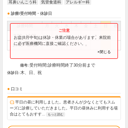
耳鼻いんこう科
気管食道科
アレルギー科
診療/受付時間・休診日
診療時間
月
火
水
木
金
土
日
祝
9:00～13:00
●
●
●
●
●
お盆(8月中旬)は休診・休業の場合があります。来院前
に必ず医療機関に直接ご確認ください。
14:30～18:00
●
●
●
●
×閉じる
受付時間:診療時間終了30分前まで
備考:
木、日、祝
休診日:
口コミ
平日の昼に利用しました。患者さんが少なくとてもスム
ーズに診療していただきました。平日の昼休みに利用する場
合はとてもおすす...
もっと読む