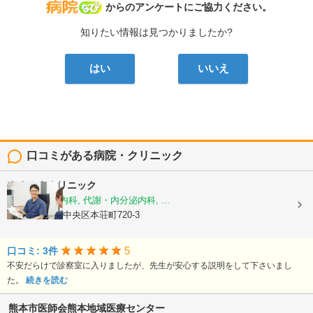
病院なび
からのアンケートにご協力ください。
知りたい情報は見つかりましたか?
はい
いいえ
口コミがある病院・クリニック
きさぬきクリニック
糖尿病内科, 内科, 代謝・内分泌内科, ...
熊本県熊本市中央区本荘町720-3
5
口コミ: 3件
不安だらけで診察室に入りましたが、先生が安心する説明をして下さいまし
た。
続きを読む
熊本市医師会熊本地域医療センター