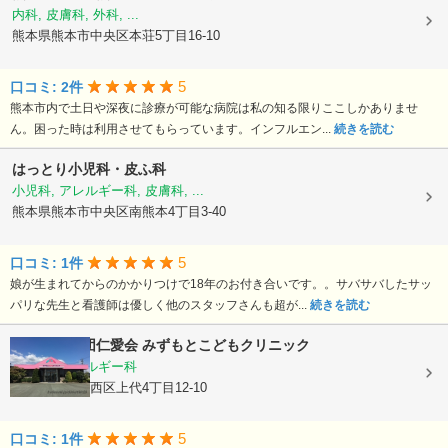
内科, 皮膚科, 外科, ...
熊本県熊本市中央区本荘5丁目16-10
5
口コミ: 2件
熊本市内で土日や深夜に診療が可能な病院は私の知る限りここしかありませ
ん。困った時は利用させてもらっています。インフルエン...
続きを読む
はっとり小児科・皮ふ科
小児科, アレルギー科, 皮膚科, ...
熊本県熊本市中央区南熊本4丁目3-40
5
口コミ: 1件
娘が生まれてからのかかりつけで18年のお付き合いです。。サバサバしたサッ
パリな先生と看護師は優しく他のスタッフさんも超が...
続きを読む
医療法人社団仁愛会
みずもとこどもクリニック
小児科, アレルギー科
熊本県熊本市西区上代4丁目12-10
5
口コミ: 1件