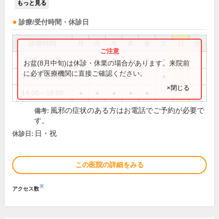
もっと見る
診療/受付時間・休診日
診療時間
月
火
水
木
金
土
日
祝
9:00～13:00
●
●
●
●
●
●
お盆(8月中旬)は休診・休業の場合があります。来院前
に必ず医療機関に直接ご確認ください。
14:00～17:00
●
×閉じる
14:00～18:00
●
●
●
●
●
風邪の症状のある方はお電話でご予約が必要で
備考:
す。
日・祝
休診日:
この医院の詳細をみる
※
アクセス数