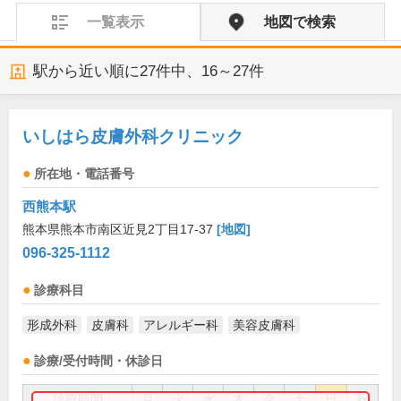
一覧表示
地図で検索
駅から近い順に
27
件中、
16～27件
いしはら皮膚外科クリニック
所在地・電話番号
西熊本駅
熊本県熊本市南区近見2丁目17-37
[地図]
096-325-1112
診療科目
形成外科
皮膚科
アレルギー科
美容皮膚科
診療/受付時間・休診日
診療時間
月
火
水
木
金
土
日
祝