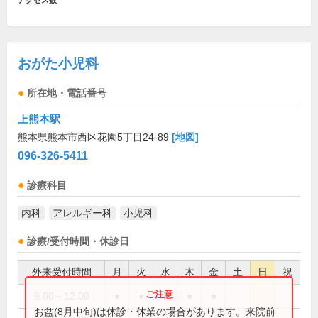
アクセス数
おがた小児科
所在地・電話番号
上熊本駅
熊本県熊本市西区花園5丁目24-89
[地図]
096-326-5411
診療科目
内科
アレルギー科
小児科
診療/受付時間・休診日
外来受付時間
月
火
水
木
金
土
日
祝
9:00～12:00
●
●
●
●
●
お盆(8月中旬)は休診・休業の場合があります。来院前