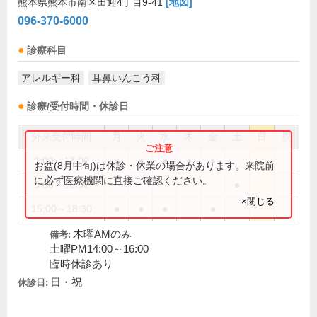
熊本県熊本市南区田迎4丁目9-41
[地図]
096-370-6000
診療科目
アレルギー科
耳鼻いんこう科
診療/受付時間・休診日
外来受付時間
月
火
水
木
金
土
日
祝
9:00～13:00
●
●
●
●
●
お盆(8月中旬)は休診・休業の場合があります。来院前
に必ず医療機関に直接ご確認ください。
9:00～16:00
●
×閉じる
15:00～18:30
●
●
●
●
木曜AMのみ
備考:
土曜PM14:00～16:00
臨時休診あり
日・祝
休診日: