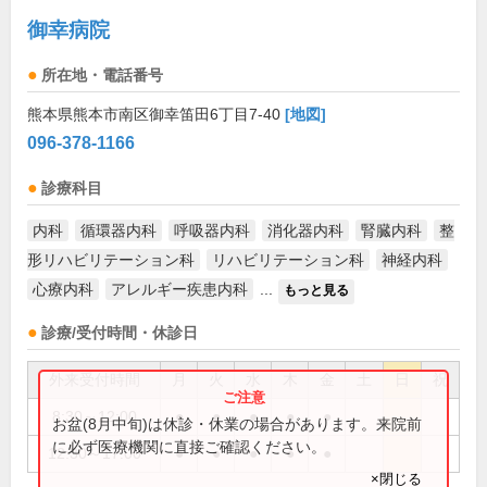
御幸病院
所在地・電話番号
熊本県熊本市南区御幸笛田6丁目7-40
[地図]
096-378-1166
診療科目
内科
循環器内科
呼吸器内科
消化器内科
腎臓内科
整
形リハビリテーション科
リハビリテーション科
神経内科
心療内科
アレルギー疾患内科
...
もっと見る
診療/受付時間・休診日
外来受付時間
月
火
水
木
金
土
日
祝
8:30～12:00
●
●
●
●
●
お盆(8月中旬)は休診・休業の場合があります。来院前
に必ず医療機関に直接ご確認ください。
12:30～17:00
●
●
●
●
●
×閉じる