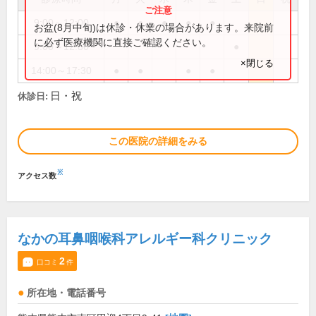
9:00～12:00
●
●
●
●
●
お盆(8月中旬)は休診・休業の場合があります。来院前
に必ず医療機関に直接ご確認ください。
9:00～12:30
●
×閉じる
14:00～17:30
●
●
●
●
日・祝
休診日:
この医院の詳細をみる
※
アクセス数
なかの耳鼻咽喉科アレルギー科クリニック
2
口コミ
件
所在地・電話番号