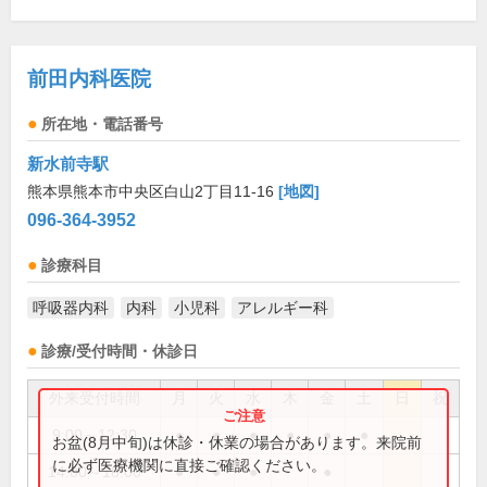
前田内科医院
所在地・電話番号
新水前寺駅
熊本県熊本市中央区白山2丁目11-16
[地図]
096-364-3952
診療科目
呼吸器内科
内科
小児科
アレルギー科
診療/受付時間・休診日
外来受付時間
月
火
水
木
金
土
日
祝
9:00～12:30
●
●
●
●
●
●
お盆(8月中旬)は休診・休業の場合があります。来院前
に必ず医療機関に直接ご確認ください。
14:00～18:00
●
●
●
●