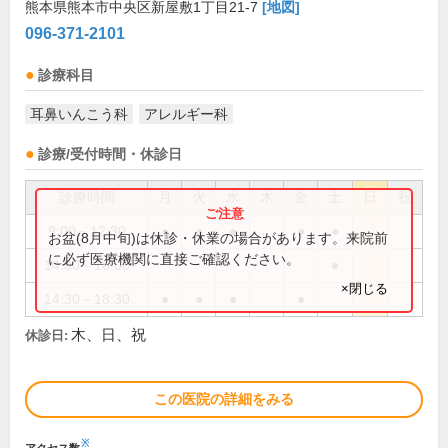
熊本県熊本市中央区新屋敷1丁目21-7
[地図]
096-371-2101
診療科目
耳鼻いんこう科
アレルギー科
診療/受付時間・休診日
診療時間
月
火
水
木
金
土
日
祝
9:00～12:30
●
●
●
●
●
お盆(8月中旬)は休診・休業の場合があります。来院前
に必ず医療機関に直接ご確認ください。
14:00～16:00
●
×閉じる
14:30～18:30
●
●
●
●
木、日、祝
休診日:
この医院の詳細をみる
※