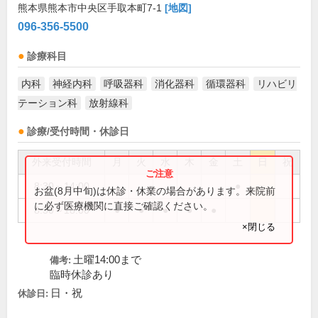
熊本県熊本市中央区手取本町7-1
[地図]
096-356-5500
診療科目
内科
神経内科
呼吸器科
消化器科
循環器科
リハビリ
テーション科
放射線科
診療/受付時間・休診日
外来受付時間
月
火
水
木
金
土
日
祝
8:30～14:00
●
お盆(8月中旬)は休診・休業の場合があります。来院前
に必ず医療機関に直接ご確認ください。
8:30～18:00
●
●
●
●
●
×閉じる
土曜14:00まで
備考:
臨時休診あり
日・祝
休診日: