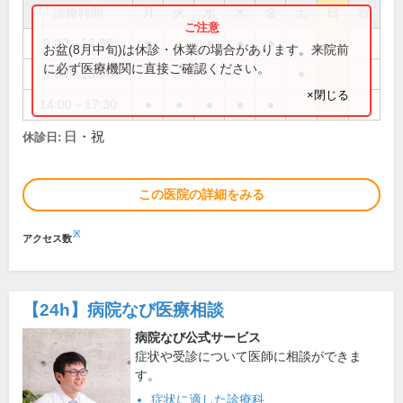
診療時間
月
火
水
木
金
土
日
祝
9:00～12:30
●
●
●
●
●
お盆(8月中旬)は休診・休業の場合があります。来院前
に必ず医療機関に直接ご確認ください。
9:00～13:00
●
×閉じる
14:00～17:30
●
●
●
●
●
日・祝
休診日:
この医院の詳細をみる
※
アクセス数
【24h】
病院なび医療相談
病院なび公式サービス
症状や受診について医師に相談ができま
す。
症状に適した診療科