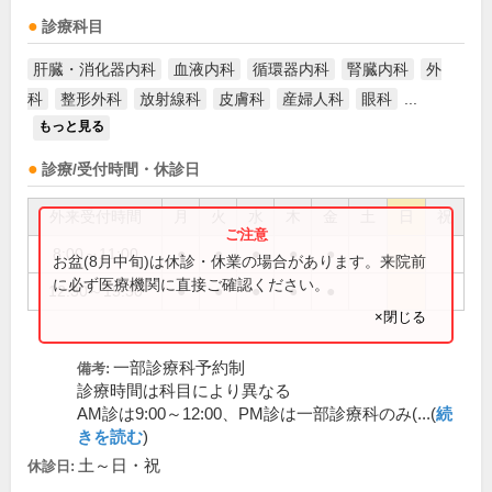
診療科目
肝臓・消化器内科
血液内科
循環器内科
腎臓内科
外
科
整形外科
放射線科
皮膚科
産婦人科
眼科
...
もっと見る
診療/受付時間・休診日
外来受付時間
月
火
水
木
金
土
日
祝
8:00～11:00
●
●
●
●
●
お盆(8月中旬)は休診・休業の場合があります。来院前
に必ず医療機関に直接ご確認ください。
12:30～15:30
●
●
●
●
●
×閉じる
一部診療科予約制
備考:
診療時間は科目により異なる
AM診は9:00～12:00、PM診は一部診療科のみ(...(
続
きを読む
)
土～日・祝
休診日: