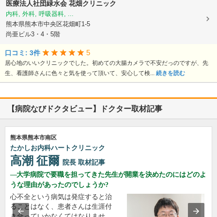
医療法人社団緑水会
花畑クリニック
内科, 外科, 呼吸器科, ...
熊本県熊本市中央区花畑町1-5
尚亜ビル3・4・5階
5
口コミ: 3件
居心地のいいクリニックでした。初めての大腸カメラで不安だっのですが、先
生、看護師さんに色々と気を使って頂いて、安心して検...
続きを読む
【病院なびドクタビュー】ドクター取材記事
熊本県熊本市南区
たかしお内科ハートクリニック
高潮 征爾
院長
取材記事
大学病院で要職を担ってきた先生が開業を決めたのにはどのよ
うな理由があったのでしょうか?
心不全という病気は発症すると治
ることはなく、患者さんは生涯付
き合っていかなくてはなりませ