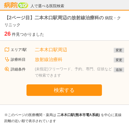
病院なび
人で選べる医院検索
【2ページ目】二本木口駅周辺の放射線治療科の
病院・ク
リニック
26
件見つかりました
二本木口駅周辺
エリア/駅
変更
放射線治療科
診療科目
変更
(未指定)フリーワード、予約、専門、症状など
詳細条件
追加
で検索できます
検索する
※このページの医療機関・薬局は
二本木口駅(熊本市電A系統)
を中心に直線
距離の近い順で表示されています