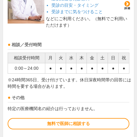
受診の目安・タイミング
受診までに気をつけること
などにご利用ください。（無料でご利用い
ただけます）
相談／受付時間
相談受付時間
月
火
水
木
金
土
日
祝
0:00～24:00
●
●
●
●
●
●
●
●
※24時間365日、受け付けています。休日深夜時間帯の回答には
時間を要する場合があります。
その他
特定の医療機関名の紹介は行っておりません。
無料で医師に相談する