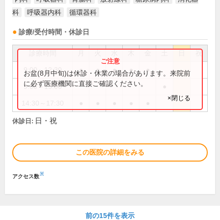
科
呼吸器内科
循環器科
診療/受付時間・休診日
診療時間
月
火
水
木
金
土
日
祝
9:00～12:30
●
●
●
●
●
お盆(8月中旬)は休診・休業の場合があります。来院前
に必ず医療機関に直接ご確認ください。
9:00～13:00
●
×閉じる
14:30～17:30
●
●
●
●
●
日・祝
休診日:
この医院の詳細をみる
※
アクセス数
前の15件を表示