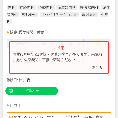
内科
神経内科
心療内科
循環器内科
呼吸器内科
消化
器内科
整形外科
リハビリテーション科
放射線科
小児
科
診療/受付時間・休診日
診療時間
月
火
水
木
金
土
日
祝
9:00～13:00
●
お盆(8月中旬)は休診・休業の場合があります。来院前
に必ず医療機関に直接ご確認ください。
9:00～18:00
●
●
●
●
●
×閉じる
日、祝
休診日:
初診受付
口コミ
めまいで行ったら、すぐ
近所に昔からある病院。