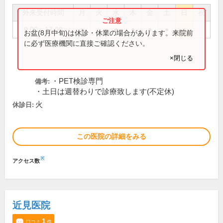
外来受付時間
月
火
水
木
金
土
日
祝
9:00～17:00
●
●
●
●
●
●
お盆(8月中旬)は休診・休業の場合があります。来院前
に必ず医療機関に直接ご確認ください。
×閉じる
・PET検診専門
備考:
・土日は週替わりで診療致します(不定休)
火
休診日:
この医院の詳細をみる
※
アクセス数
近見医院
1
口コミ
件