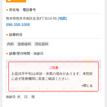
所在地・電話番号
熊本県熊本市南区近見8丁目14-55
[地図]
096-358-1008
診療科目
内科
放射線科
消化器科
診療/受付時間・休診日
診療時間
月
火
水
木
金
土
日
祝
9:00～13:00
●
●
●
●
●
お盆(8月中旬)は休診・休業の場合があります。来院前
に必ず医療機関に直接ご確認ください。
14:00～17:00
●
×閉じる
14:00～18:00
●
●
●
●
水、日、祝
休診日: