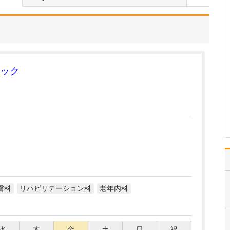
ありがとうございます。
外来診療の建物は、初代
院長の時代から受け継が
れてきた、築100年以上の
歴史ある建物です。外
観・内観ともに、当時の
趣をできるだけ残しなが
ック
ら、必要な部分は丁寧に
リフォームを施し、今
も…
>>記事全文を読む
膚科
リハビリテーション科
老年内科
水
木
金
土
日
祝