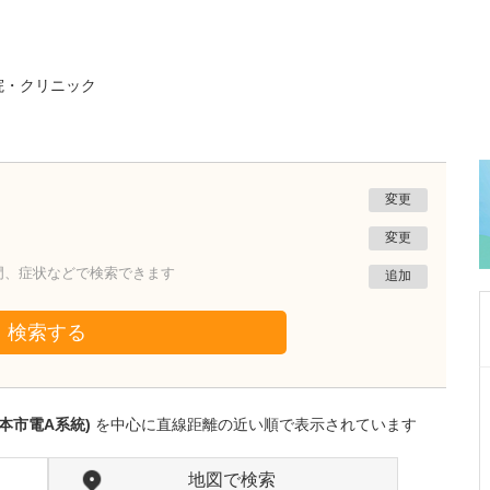
院・クリニック
変更
変更
門、症状などで検索できます
追加
検索する
三重県伊勢市
畑肛門医院
本市電A系統)
を中心に直線距離の近い順で表示されています
畑 嘉高
院長
取材記事
貴院はとても趣のある建物ですね。
地図で検索