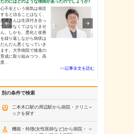
たのにはどのような理由があったのでしょうか?
くわしく教えて
心不全という病気は発症
当院では、認知
すると治ることはなく、
発見・早期治療
患者さんは生涯付き合っ
ています。認知
ていかなくてはなりませ
ませんが、でき
ん。しかも、悪化と改善
い段階で病気を
を繰り返しながら病状は
ことができれば
だんだん悪くなっていき
ん本人が主体と
ます。大学病院で後進の
活環境を整えた
育成に取り組みつつ、高
について考えた
度…
と…
>>記事全文を読む
別の条件で検索
二本木口駅の周辺駅から病院・クリニ
ックを探す
機能・特徴(女性医師など)から病院・