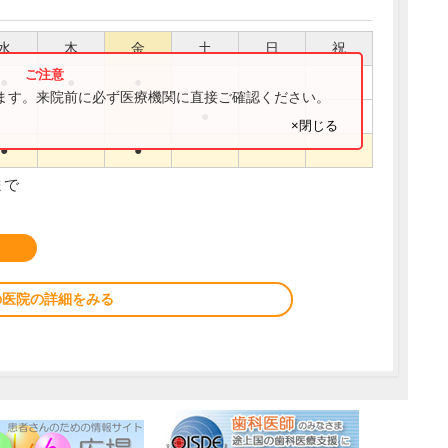
水
木
金
土
日
祝
●
●
●
ります。来院前に必ず医療機関に直接ご確認ください。
●
×閉じる
●
●
まで
の医院の詳細をみる