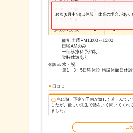
9:15～12:30
●
●
お盆(8月中旬)は休診・休業の場合があ
9:15～15:00
14:00～18:00
●
●
土曜PM13:00～15:00
備考:
日曜AMのみ
一部診療科予約制
臨時休診あり
水・祝
休診日:
第1・3・5日曜休診 施設休館日休診
口コミ
急に熱、下痢で子供が激しく苦しんでい
したが、優しい先生で話をよく聞いてくれ
ました。
こ