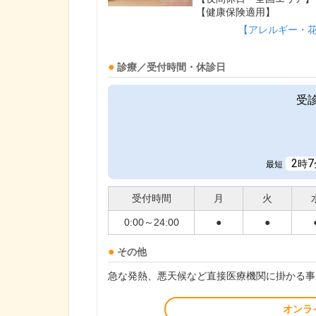
【健康保険適用】
【アレルギー・
診療／受付時間・休診日
受
2
7
時
最短
受付時間
月
火
0:00～24:00
●
●
その他
急な発熱、悪天候など直接医療機関に掛かる事
オンラ