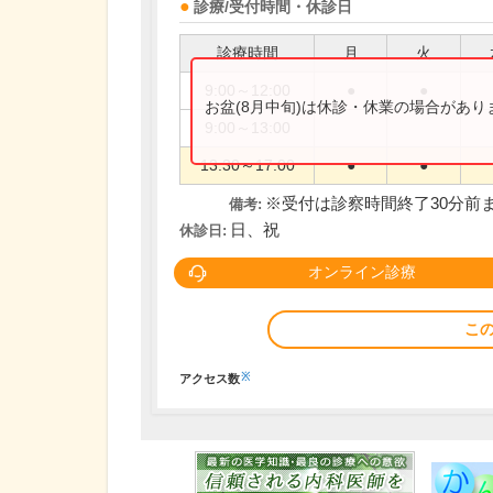
診療/受付時間・休診日
診療時間
月
火
9:00～12:00
●
●
お盆(8月中旬)は休診・休業の場合があ
9:00～13:00
13:30～17:00
●
●
※受付は診察時間終了30分前
備考:
日、祝
休診日:
オンライン診療
こ
※
アクセス数