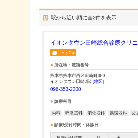
駅から近い順に全
2
件を表示
イオンタウン田崎総合診療クリニ
2
口コミ
件
所在地・電話番号
熊本県熊本市西区田崎町380
イオンタウン田崎2階
[地図]
096-353-2200
診療科目
内科
呼吸器科
消化器科
循環器科
皮
診療/受付時間・休診日
外来受付時間
月
火