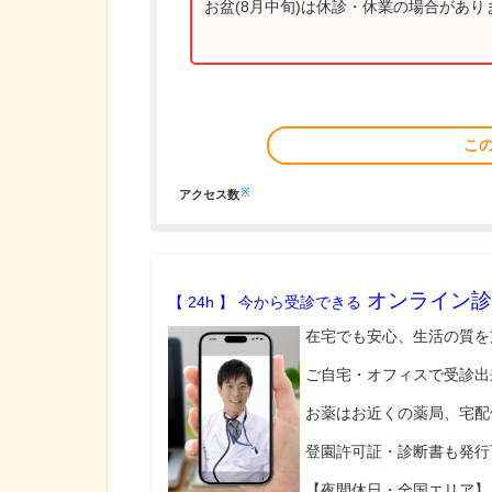
お盆(8月中旬)は休診・休業の場合があ
こ
※
アクセス数
オンライン診
【 24h 】 今から受診できる
在宅でも安心、生活の質を
ご自宅・オフィスで受診出
お薬はお近くの薬局、宅配
登園許可証・診断書も発行
【夜間休日・全国エリア】