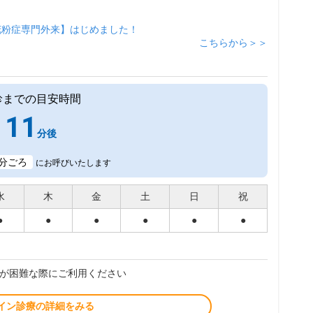
花粉症専門外来】はじめました！
こちらから＞＞
診までの目安時間
11
分後
分ごろ
にお呼びいたします
水
木
金
土
日
祝
●
●
●
●
●
●
が困難な際にご利用ください
イン診療の詳細をみる