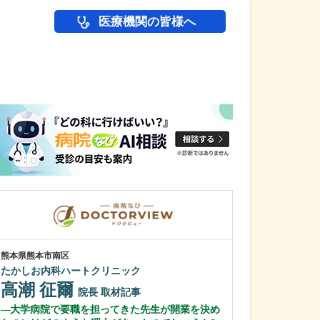
医療機関の皆様へ
医師(ドクター)の
熊本県熊本市南区
愛知県名古屋市緑区
たかしお内科ハートクリニック
相生山ほのぼの
高潮 征爾
松永 慎史
院長
取材記事
大学病院で要職を担ってきた先生が開業を決め
貴院が得意とさ