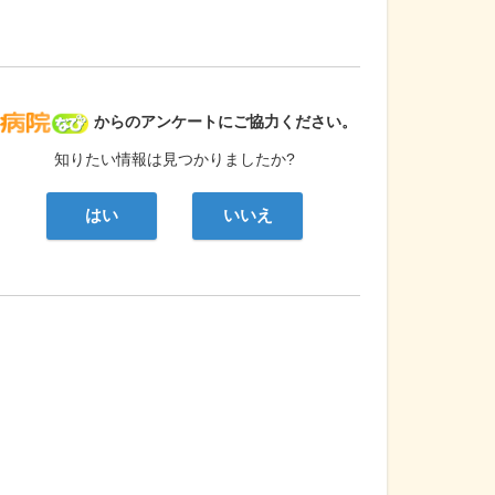
病院なび
からのアンケートにご協力ください。
知りたい情報は見つかりましたか?
はい
いいえ