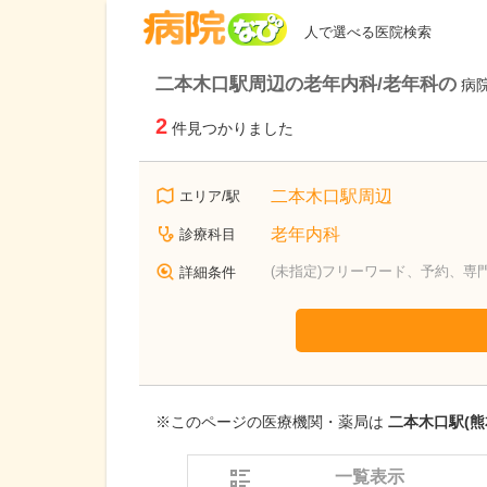
病院なび
人で選べる医院検索
二本木口駅周辺の老年内科/老年科の
病
2
件見つかりました
二本木口駅周辺
エリア/駅
老年内科
診療科目
(未指定)フリーワード、予約、専
詳細条件
※このページの医療機関・薬局は
二本木口駅(熊
一覧表示