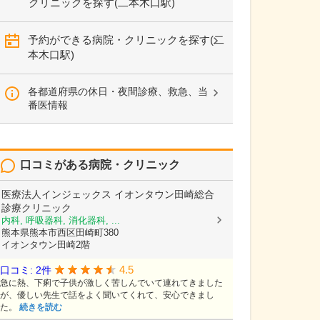
クリニックを探す(二本木口駅)
予約ができる病院・クリニックを探す(二
本木口駅)
各都道府県の休日・夜間診療、救急、当
番医情報
口コミがある病院・クリニック
医療法人インジェックス
イオンタウン田崎総合
診療クリニック
内科, 呼吸器科, 消化器科, ...
熊本県熊本市西区田崎町380
イオンタウン田崎2階
4.5
口コミ: 2件
急に熱、下痢で子供が激しく苦しんでいて連れてきました
が、優しい先生で話をよく聞いてくれて、安心できまし
た。
続きを読む