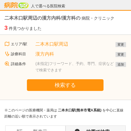
病院なび
人で選べる医院検索
二本木口駅周辺の漢方内科/漢方科の
病院・クリニック
3
件見つかりました
二本木口駅周辺
エリア/駅
変更
漢方内科
診療科目
変更
(未指定)フリーワード、予約、専門、症状など
詳細条件
追加
で検索できます
検索する
※このページの医療機関・薬局は
二本木口駅(熊本市電A系統)
を中心に直線
距離の近い順で表示されています