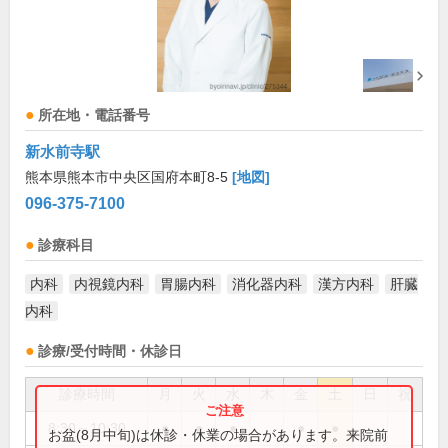
所在地・電話番号
新水前寺駅
熊本県熊本市中央区国府本町8-5
[地図]
096-375-7100
診療科目
内科
内視鏡内科
胃腸内科
消化器内科
漢方内科
肝臓
内科
診療/受付時間・休診日
診療時間
月
火
水
木
金
土
日
祝
8:30～10:30
●
●
●
●
●
お盆(8月中旬)は休診・休業の場合があります。来院前