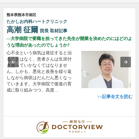
熊本県熊本市南区
たかしお内科ハートクリニック
高潮 征爾
院長
取材記事
大学病院で要職を担ってきた先生が開業を決めたのにはどのよ
うな理由があったのでしょうか?
心不全という病気は発症すると治
ることはなく、患者さんは生涯付
き合っていかなくてはなりませ
ん。しかも、悪化と改善を繰り返
しながら病状はだんだん悪くなっ
ていきます。大学病院で後進の育
成に取り組みつつ、高度…
>>記事全文を読む