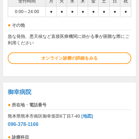
受付時間
月
火
水
木
金
土
日
祝
0:00～24:00
●
●
●
●
●
●
●
●
その他
急な発熱、悪天候など直接医療機関に掛かる事が困難な際にご
利用ください
オンライン診療の詳細をみる
御幸病院
所在地・電話番号
熊本県熊本市南区御幸笛田6丁目7-40
[地図]
096-378-1166
診療科目