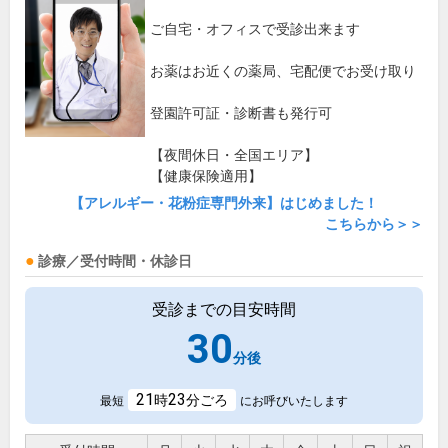
ご自宅・オフィスで受診出来ます
お薬はお近くの薬局、宅配便でお受け取り
登園許可証・診断書も発行可
【夜間休日・全国エリア】
【健康保険適用】
【アレルギー・花粉症専門外来】はじめました！
こちらから＞＞
診療／受付時間・休診日
受診までの目安時間
30
分後
21
23
時
分ごろ
最短
にお呼びいたします