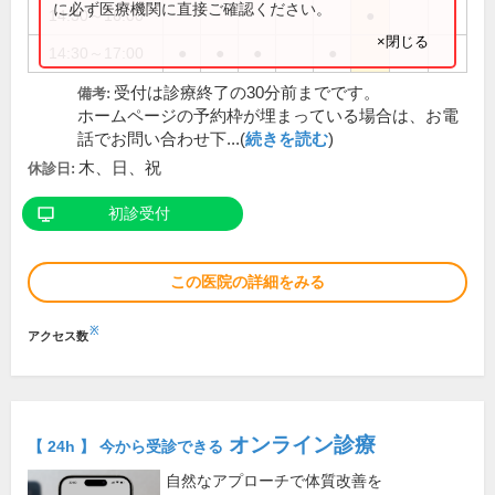
に必ず医療機関に直接ご確認ください。
14:30～16:00
●
×閉じる
14:30～17:00
●
●
●
●
受付は診療終了の30分前までです。
備考:
ホームページの予約枠が埋まっている場合は、お電
話でお問い合わせ下...(
続きを読む
)
木、日、祝
休診日:
初診受付
この医院の詳細をみる
※
アクセス数
オンライン診療
【 24h 】 今から受診できる
自然なアプローチで体質改善を