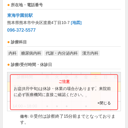
所在地・電話番号
東海学園前駅
熊本県熊本市中央区渡鹿4丁目10-7
[地図]
096-372-5577
診療科目
内科
糖尿病内科
代謝・内分泌内科
漢方内科
診療/受付時間・休診日
診療時間
月
火
水
木
金
土
日
祝
9:00～12:30
●
●
お盆(8月中旬)は休診・休業の場合があります。来院前
に必ず医療機関に直接ご確認ください。
9:00～13:00
●
●
●
●
×閉じる
14:00～18:00
●
●
●
●
※受付は診察終了15分前までとなっておりま
備考:
す。