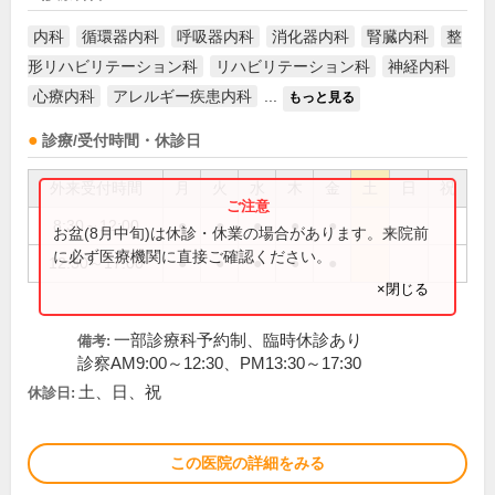
内科
循環器内科
呼吸器内科
消化器内科
腎臓内科
整
形リハビリテーション科
リハビリテーション科
神経内科
心療内科
アレルギー疾患内科
...
もっと見る
診療/受付時間・休診日
外来受付時間
月
火
水
木
金
土
日
祝
8:30～12:00
●
●
●
●
●
お盆(8月中旬)は休診・休業の場合があります。来院前
に必ず医療機関に直接ご確認ください。
12:30～17:00
●
●
●
●
●
×閉じる
一部診療科予約制、臨時休診あり
備考:
診察AM9:00～12:30、PM13:30～17:30
土、日、祝
休診日:
この医院の詳細をみる