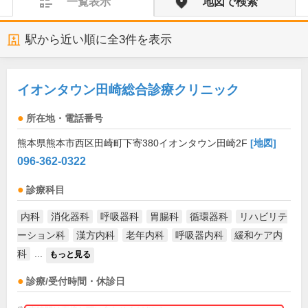
一覧表示
地図で検索
駅から近い順に全
3
件を表示
イオンタウン田崎総合診療クリニック
所在地・電話番号
熊本県熊本市西区田崎町下寄380イオンタウン田崎2F
[地図]
096-362-0322
診療科目
内科
消化器科
呼吸器科
胃腸科
循環器科
リハビリテ
ーション科
漢方内科
老年内科
呼吸器内科
緩和ケア内
科
...
もっと見る
診療/受付時間・休診日