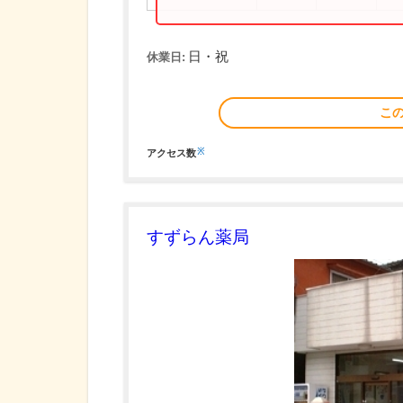
日・祝
休業日:
こ
※
アクセス数
すずらん薬局