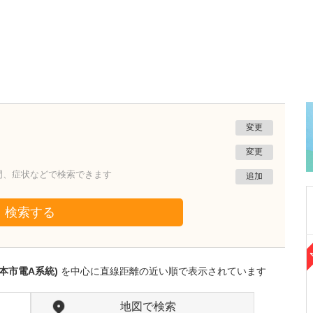
変更
変更
門、症状などで検索できます
追加
検索する
熊本県熊本市南区
たかしお内科ハートクリニック
本市電A系統)
を中心に直線距離の近い順で表示されています
高潮 征爾
院長
取材記事
大学病院で要職を担ってきた先生が開業を決め
地図で検索