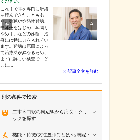
ください。
けられるのでしょ
これまで耳を専門に研鑽
糖尿病を疑って
を積んできたこともあ
た場合、まずは
り、難聴や突発性難聴、
や尿検査を行い
中耳炎をはじめ、耳鳴り
の有無と重症度
やめまいなどの診断・治
ます。糖尿病の
療には特に力を入れてい
大きく分けて食
ます。難聴は原因によっ
運動療法、薬物
て治療法が異なるため、
りますが、一口
まずは詳しい検査で「ど
と言ってもさま
こに…
態…
>>記事全文を読む
別の条件で検索
二本木口駅の周辺駅から病院・クリニ
ックを探す
機能・特徴(女性医師など)から病院・