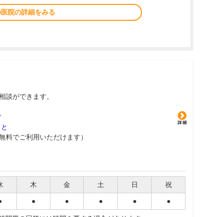
の医院の詳細をみる
相談ができます。
グ
こと
無料でご利用いただけます）
水
木
金
土
日
祝
●
●
●
●
●
●