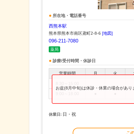
所在地・電話番号
西熊本駅
熊本県熊本市南区鳶町2-8-6
[地図]
096-211-7080
薬局
診療/受付時間・休診日
営業時間
月
火
8:30～15:00
お盆(8月中旬)は休診・休業の場合があ
9:00～18:00
●
●
日・祝
休業日:
こ