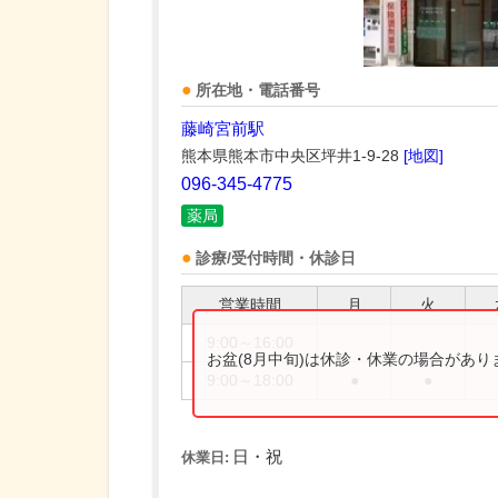
所在地・電話番号
藤崎宮前駅
熊本県熊本市中央区坪井1-9-28
[地図]
096-345-4775
薬局
診療/受付時間・休診日
営業時間
月
火
9:00～16:00
お盆(8月中旬)は休診・休業の場合があ
9:00～18:00
●
●
日・祝
休業日: