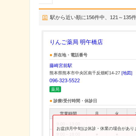
駅から近い順に
156
件中、
121～135
りんご薬局 明午橋店
所在地・電話番号
藤崎宮前駅
熊本県熊本市中央区南千反畑町14-27
[地図]
096-323-5522
薬局
診療/受付時間・休診日
営業時間
月
火
9:00～13:00
お盆(8月中旬)は休診・休業の場合があ
9:00～18:00
●
●