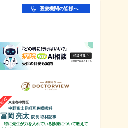
医療機関の皆様へ
医師(ドクター)の
東京都中野区
広島県広島市中区
中野富士見町耳鼻咽喉科
大手町こぶけ内
冨岡 亮太
小武家 和
院長
取材記事
特に先生が力を入れている診療について教えて
糖尿病について