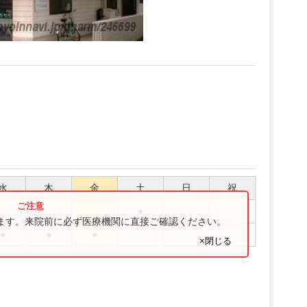
水
木
金
土
日
祝
●
ります。来院前に必ず医療機関に直接ご確認ください。
●
●
●
×閉じる