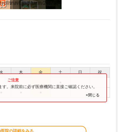
水
木
金
土
日
祝
●
ります。来院前に必ず医療機関に直接ご確認ください。
●
●
●
×閉じる
の医院の詳細をみる