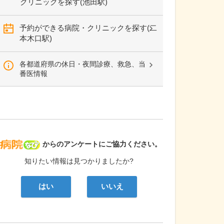
クリニックを探す(池田駅)
予約ができる病院・クリニックを探す(二
本木口駅)
各都道府県の休日・夜間診療、救急、当
番医情報
病院なび
からのアンケートにご協力ください。
知りたい情報は見つかりましたか?
はい
いいえ