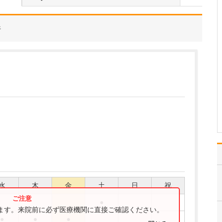
たのにはどのような理由があったのでしょうか?
心不全という病気は発症
すると治ることはなく、
件
患者さんは生涯付き合っ
ていかなくてはなりませ
ん。しかも、悪化と改善
を繰り返しながら病状は
だんだん悪くなっていき
ます。大学病院で後進の
育成に取り組みつつ、高
度…
>>記事全文を読む
水
木
金
土
日
祝
●
ります。来院前に必ず医療機関に直接ご確認ください。
●
●
●