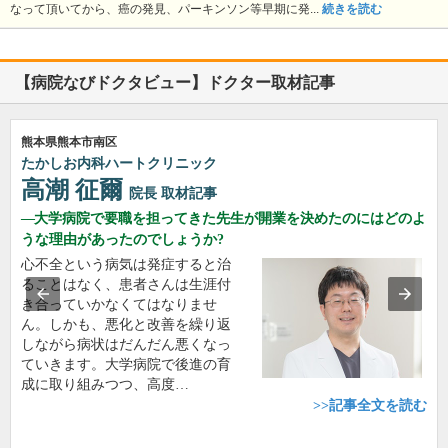
なって頂いてから、癌の発見、パーキンソン等早期に発...
続きを読む
【病院なびドクタビュー】ドクター取材記事
熊本県熊本市南区
たかしお内科ハートクリニック
高潮 征爾
院長
取材記事
大学病院で要職を担ってきた先生が開業を決めたのにはどのよ
うな理由があったのでしょうか?
心不全という病気は発症すると治
ることはなく、患者さんは生涯付
き合っていかなくてはなりませ
ん。しかも、悪化と改善を繰り返
しながら病状はだんだん悪くなっ
ていきます。大学病院で後進の育
成に取り組みつつ、高度…
>>記事全文を読む