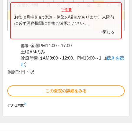
外来受付時間
月
火
水
木
金
土
日
祝
8:30～11:30
●
●
●
●
●
●
お盆(8月中旬)は休診・休業の場合があります。来院前
に必ず医療機関に直接ご確認ください。
13:00～17:00
●
●
●
●
●
×閉じる
金曜PM14:00～17:00
備考:
土曜AMのみ
診療時間はAM9:00～12:00、PM13:00～1...(
続きを読
む
)
日・祝
休診日:
この医院の詳細をみる
※
アクセス数