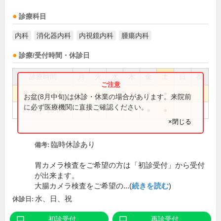
診療科目
内科
消化器内科
内視鏡内科
腫瘍内科
診療/受付時間・休診日
診療時間
月
火
水
木
金
土
日
祝
8:30～12:00
●
●
●
●
●
お盆(8月中旬)は休診・休業の場合があります。来院前
に必ず医療機関に直接ご確認ください。
13:30～18:00
●
●
●
●
●
×閉じる
臨時休診あり
備考:
胃カメラ検査をご希望の方は「初診受付」から受付
が出来ます。
大腸カメラ検査をご希望の...(
続きを読む
)
水、日、祝
休診日:
初診受付
再診受付