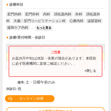
診療科目
肛門内科
肛門外科
内科
消化器内科
外科
消化器外
科
大腸・肛門リハビリテーション科
心療内科
泌尿器科
緩和ケア内科
...
もっと見る
診療/受付時間・休診日
外来受付時間
月
火
水
木
金
土
日
祝
8:30～11:30
●
●
●
●
●
●
●
お盆(8月中旬)は休診・休業の場合があります。来院前
に必ず医療機関に直接ご確認ください。
13:30～16:30
●
●
●
●
●
×閉じる
土・日曜午前のみ
備考:
祝
休診日:
オンライン診療