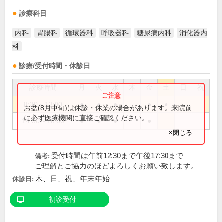
診療科目
内科
胃腸科
循環器科
呼吸器科
糖尿病内科
消化器内
科
診療/受付時間・休診日
診療時間
月
火
水
木
金
土
日
祝
8:30～13:00
●
●
●
●
●
お盆(8月中旬)は休診・休業の場合があります。来院前
に必ず医療機関に直接ご確認ください。
14:30～18:00
●
●
●
●
×閉じる
受付時間は午前12:30まで午後17:30まで
備考:
ご理解とご協力のほどよろしくお願い致します。
木、日、祝、年末年始
休診日:
初診受付