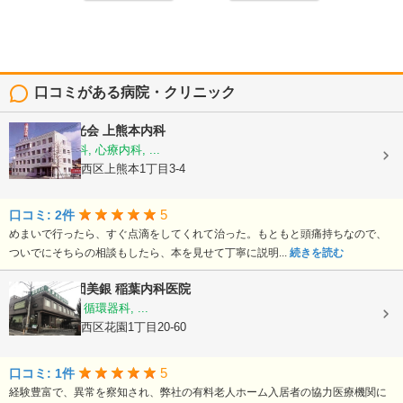
口コミがある病院・クリニック
医療法人陽光会
上熊本内科
内科, 神経内科, 心療内科, ...
熊本県熊本市西区上熊本1丁目3-4
5
口コミ: 2件
めまいで行ったら、すぐ点滴をしてくれて治った。もともと頭痛持ちなので、
ついでにそちらの相談もしたら、本を見せて丁寧に説明...
続きを読む
医療法人社団美銀
稲葉内科医院
内科, 胃腸科, 循環器科, ...
熊本県熊本市西区花園1丁目20-60
5
口コミ: 1件
経験豊富で、異常を察知され、弊社の有料老人ホーム入居者の協力医療機関に