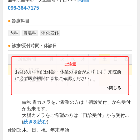
096-364-7175
診療科目
内科
胃腸科
消化器科
診療/受付時間・休診日
診療時間
月
火
水
木
金
土
日
祝
9:00～12:30
●
●
●
●
●
お盆(8月中旬)は休診・休業の場合があります。来院前
に必ず医療機関に直接ご確認ください。
14:30～18:00
●
●
●
●
×閉じる
胃カメラをご希望の方は「初診受付」から受付
備考:
が出来ます。
大腸カメラをご希望の方は「再診受付」から受付...
(
続きを読む
)
木、日、祝、年末年始
休診日: