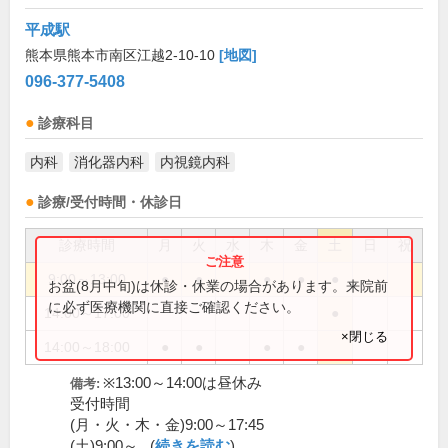
平成駅
熊本県熊本市南区江越2-10-10
[地図]
096-377-5408
診療科目
内科
消化器内科
内視鏡内科
診療/受付時間・休診日
診療時間
月
火
水
木
金
土
日
祝
9:00～13:00
●
●
●
●
●
お盆(8月中旬)は休診・休業の場合があります。来院前
に必ず医療機関に直接ご確認ください。
14:00～17:00
●
×閉じる
14:00～18:00
●
●
●
●
※13:00～14:00は昼休み
備考:
受付時間
(月・火・木・金)9:00～17:45
(土)9:00～...(
続きを読む
)