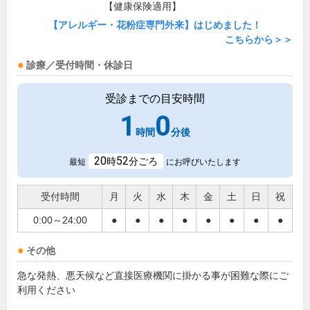
【健康保険適用】
【アレルギー・花粉症専門外来】はじめました！
こちらから＞＞
診療／受付時間・休診日
受診までの目安時間
1
0
時間
分後
20
52
時
分ごろ
最短
にお呼びいたします
受付時間
月
火
水
木
金
土
日
祝
0:00～24:00
●
●
●
●
●
●
●
●
その他
急な発熱、悪天候など直接医療機関に掛かる事が困難な際にご
利用ください