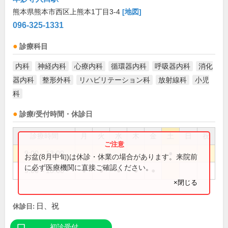
熊本県熊本市西区上熊本1丁目3-4
[地図]
096-325-1331
診療科目
内科
神経内科
心療内科
循環器内科
呼吸器内科
消化
器内科
整形外科
リハビリテーション科
放射線科
小児
科
診療/受付時間・休診日
診療時間
月
火
水
木
金
土
日
祝
9:00～13:00
●
お盆(8月中旬)は休診・休業の場合があります。来院前
に必ず医療機関に直接ご確認ください。
9:00～18:00
●
●
●
●
●
×閉じる
日、祝
休診日:
初診受付