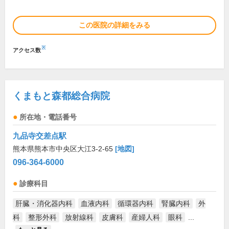
この医院の詳細をみる
※
アクセス数
くまもと森都総合病院
所在地・電話番号
九品寺交差点駅
熊本県熊本市中央区大江3-2-65
[地図]
096-364-6000
診療科目
肝臓・消化器内科
血液内科
循環器内科
腎臓内科
外
科
整形外科
放射線科
皮膚科
産婦人科
眼科
...