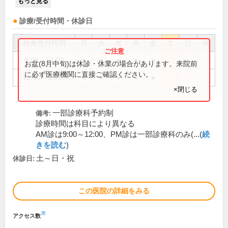
もっと見る
診療/受付時間・休診日
外来受付時間
月
火
水
木
金
土
日
祝
8:00～11:00
●
●
●
●
●
お盆(8月中旬)は休診・休業の場合があります。来院前
に必ず医療機関に直接ご確認ください。
12:30～15:30
●
●
●
●
●
×閉じる
一部診療科予約制
備考:
診療時間は科目により異なる
AM診は9:00～12:00、PM診は一部診療科のみ(...(
続
きを読む
)
土～日・祝
休診日:
この医院の詳細をみる
※
アクセス数