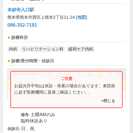
本妙寺入口駅
熊本県熊本市西区上熊本2丁目11-24
[地図]
096-352-7181
診療科目
内科
リハビリテーション科
緩和ケア内科
診療/受付時間・休診日
外来受付時間
月
火
水
木
金
土
日
祝
9:00～12:00
●
●
●
●
●
●
お盆(8月中旬)は休診・休業の場合があります。来院前
に必ず医療機関に直接ご確認ください。
14:00～17:00
●
●
●
●
●
×閉じる
土曜AMのみ
備考:
臨時休診あり
日、祝
休診日: