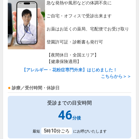
急な発熱や風邪などの体調不良に
ご自宅・オフィスで受診出来ます
お薬はお近くの薬局、宅配便でお受け取り
登園許可証・診断書も発行可
【夜間休日・全国エリア】
【健康保険適用】
【アレルギー・花粉症専門外来】はじめました！
こちらから＞＞
診療／受付時間・休診日
受診までの目安時間
46
分後
5
10
時
分ごろ
最短
にお呼びいたします