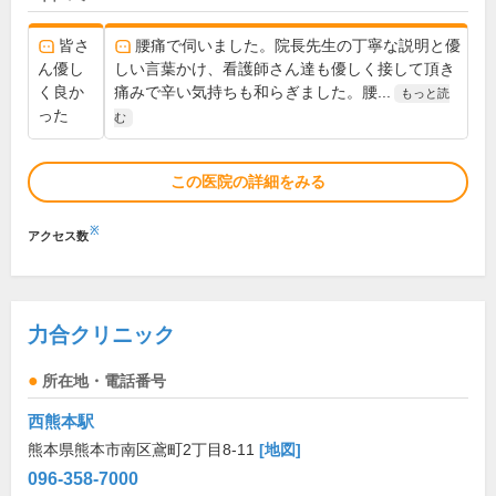
皆さ
腰痛で伺いました。院長先生の丁寧な説明と優
ん優し
しい言葉かけ、看護師さん達も優しく接して頂き
く良か
痛みで辛い気持ちも和らぎました。腰...
もっと読
った
む
この医院の詳細をみる
※
アクセス数
力合クリニック
所在地・電話番号
西熊本駅
熊本県熊本市南区鳶町2丁目8-11
[地図]
096-358-7000