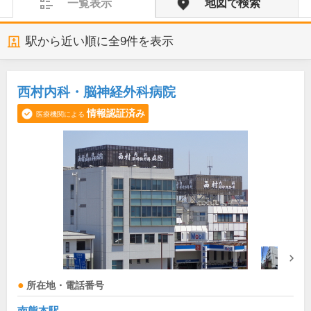
一覧表示
地図で検索
駅から近い順に全
9
件を表示
西村内科・脳神経外科病院
情報認証済み
医療機関による
所在地・電話番号
南熊本駅