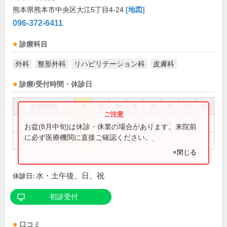
熊本県熊本市中央区大江5丁目4-24
[地図]
096-372-6411
診療科目
外科
整形外科
リハビリテーション科
皮膚科
診療/受付時間・休診日
診療時間
月
火
水
木
金
土
日
祝
9:00～12:30
●
●
●
●
●
●
お盆(8月中旬)は休診・休業の場合があります。来院前
に必ず医療機関に直接ご確認ください。
14:00～17:30
●
●
●
●
×閉じる
水・土午後、日、祝
休診日:
初診受付
口コミ