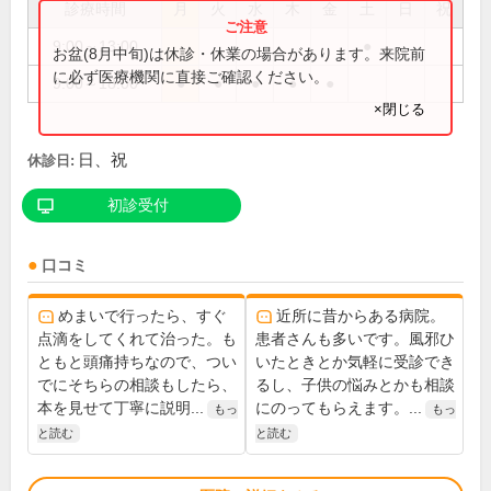
診療時間
月
火
水
木
金
土
日
祝
9:00～13:00
●
お盆(8月中旬)は休診・休業の場合があります。来院前
に必ず医療機関に直接ご確認ください。
9:00～18:00
●
●
●
●
●
×閉じる
日、祝
休診日:
初診受付
口コミ
めまいで行ったら、すぐ
近所に昔からある病院。
点滴をしてくれて治った。も
患者さんも多いです。風邪ひ
ともと頭痛持ちなので、つい
いたときとか気軽に受診でき
でにそちらの相談もしたら、
るし、子供の悩みとかも相談
本を見せて丁寧に説明...
にのってもらえます。...
もっ
もっ
と読む
と読む