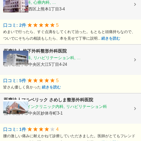
内科, 神経内科, 心療内科, ...
熊本県熊本市西区上熊本1丁目3-4
5
口コミ: 2件
めまいで行ったら、すぐ点滴をしてくれて治った。もともと頭痛持ちなので、
ついでにそちらの相談もしたら、本を見せて丁寧に説明...
続きを読む
医療法人
竹下外科整形外科医院
外科, 整形外科, リハビリテーション科, ...
熊本県熊本市中央区大江5丁目4-24
5
口コミ: 5件
皆さん優しく良かった
続きを読む
医療法人マルベリック
さめしま整形外科医院
整形外科, ペインクリニック内科, リハビリテーション科
熊本県熊本市中央区妙体寺町3-1
4
口コミ: 1件
腰の激しい痛みに耐えかねて診療していただきました。医師がとてもフレンド