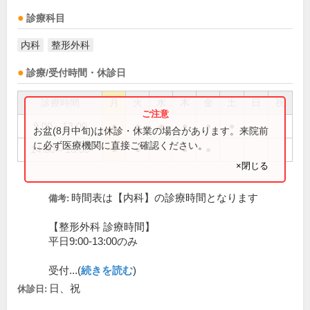
診療科目
内科
整形外科
診療/受付時間・休診日
診療時間
月
火
水
木
金
土
日
祝
9:00～13:00
●
●
●
●
●
●
お盆(8月中旬)は休診・休業の場合があります。来院前
に必ず医療機関に直接ご確認ください。
14:00～18:00
●
●
●
●
×閉じる
時間表は【内科】の診療時間となります
備考:
【整形外科 診療時間】
平日9:00-13:00のみ
受付...(
続きを読む
)
日、祝
休診日: