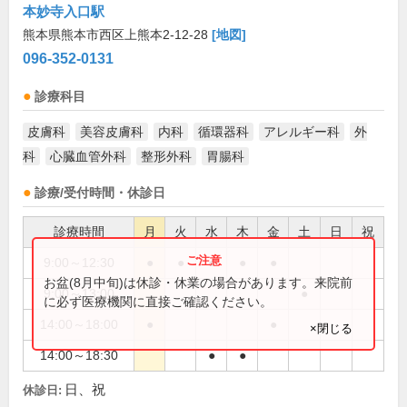
本妙寺入口駅
熊本県熊本市西区上熊本2-12-28
[地図]
096-352-0131
診療科目
皮膚科
美容皮膚科
内科
循環器科
アレルギー科
外
科
心臓血管外科
整形外科
胃腸科
診療/受付時間・休診日
診療時間
月
火
水
木
金
土
日
祝
9:00～12:30
●
●
●
●
●
お盆(8月中旬)は休診・休業の場合があります。来院前
9:00～13:00
●
に必ず医療機関に直接ご確認ください。
14:00～18:00
●
●
×閉じる
14:00～18:30
●
●
日、祝
休診日: