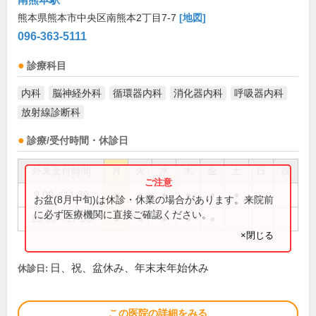
熊本県熊本市中央区南熊本2丁目7-7
[地図]
096-363-5111
診療科目
内科
脳神経外科
循環器内科
消化器内科
呼吸器内科
放射線診断科
診療/受付時間・休診日
外来受付時間
月
火
水
木
金
土
日
祝
9:00～11:30
●
●
●
●
●
●
お盆(8月中旬)は休診・休業の場合があります。来院前
に必ず医療機関に直接ご確認ください。
13:30～17:00
●
●
●
●
●
×閉じる
日、祝、盆休み、年末末年始休み
休診日:
この医院の詳細をみる