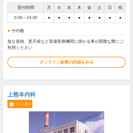
受付時間
月
火
水
木
金
土
日
祝
0:00～24:00
●
●
●
●
●
●
●
●
その他
急な発熱、悪天候など直接医療機関に掛かる事が困難な際にご
利用ください
オンライン診療の詳細をみる
上熊本内科
2
口コミ
件