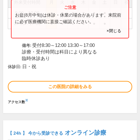
外来受付時間
月
火
水
木
金
土
日
祝
9:00～12:00
●
●
●
●
●
●
お盆(8月中旬)は休診・休業の場合があります。来院前
に必ず医療機関に直接ご確認ください。
14:00～17:00
●
●
●
●
●
●
×閉じる
受付8:30～12:00 13:30～17:00
備考:
診療・受付時間は科目により異なる
臨時休診あり
日・祝
休診日:
この医院の詳細をみる
※
アクセス数
オンライン診療
【 24h 】 今から受診できる