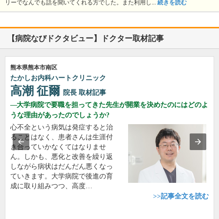
リーでなんでも話を聞いてくれる方でした。また利用し...
続きを読む
【病院なびドクタビュー】ドクター取材記事
熊本県熊本市南区
たかしお内科ハートクリニック
高潮 征爾
院長
取材記事
大学病院で要職を担ってきた先生が開業を決めたのにはどのよ
うな理由があったのでしょうか?
心不全という病気は発症すると治
ることはなく、患者さんは生涯付
き合っていかなくてはなりませ
ん。しかも、悪化と改善を繰り返
しながら病状はだんだん悪くなっ
ていきます。大学病院で後進の育
成に取り組みつつ、高度…
>>記事全文を読む