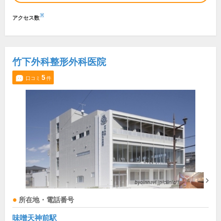
※
アクセス数
竹下外科整形外科医院
5
口コミ
件
所在地・電話番号
味噌天神前駅