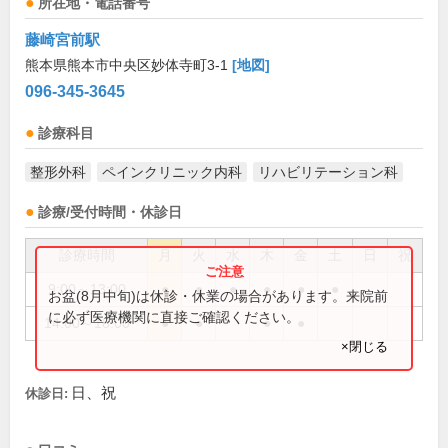
所在地・電話番号
藤崎宮前駅
熊本県熊本市中央区妙体寺町3-1
[地図]
096-345-3645
診療科目
整形外科
ペインクリニック内科
リハビリテーション科
診療/受付時間・休診日
診療時間
月
火
水
木
金
土
日
祝
9:00～13:00
●
●
●
●
●
●
お盆(8月中旬)は休診・休業の場合があります。来院前
に必ず医療機関に直接ご確認ください。
14:00～18:00
●
●
●
●
×閉じる
日、祝
休診日: