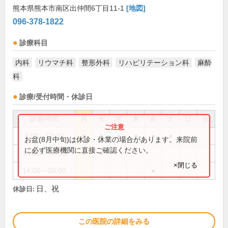
熊本県熊本市南区出仲間6丁目11-1
[地図]
096-378-1822
診療科目
内科
リウマチ科
整形外科
リハビリテーション科
麻酔
科
診療/受付時間・休診日
診療時間
月
火
水
木
金
土
日
祝
9:00～12:30
●
●
●
●
●
●
お盆(8月中旬)は休診・休業の場合があります。来院前
に必ず医療機関に直接ご確認ください。
14:00～18:00
●
●
●
×閉じる
14:00～20:00
●
日、祝
休診日:
この医院の詳細をみる