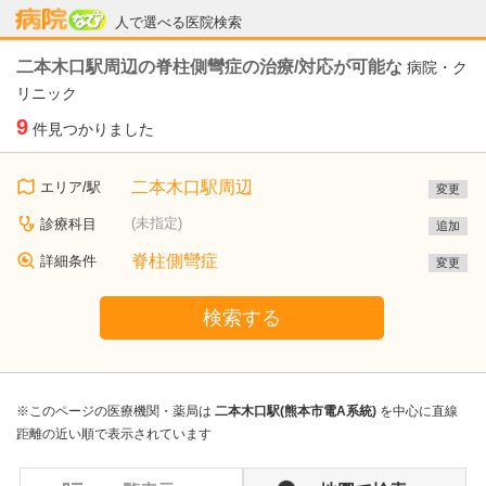
病院なび
人で選べる医院検索
二本木口駅周辺の脊柱側彎症の治療/対応が可能な
病院・ク
リニック
9
件見つかりました
二本木口駅周辺
エリア/駅
変更
(未指定)
診療科目
追加
脊柱側彎症
詳細条件
変更
検索する
※このページの医療機関・薬局は
二本木口駅(熊本市電A系統)
を中心に直線
距離の近い順で表示されています