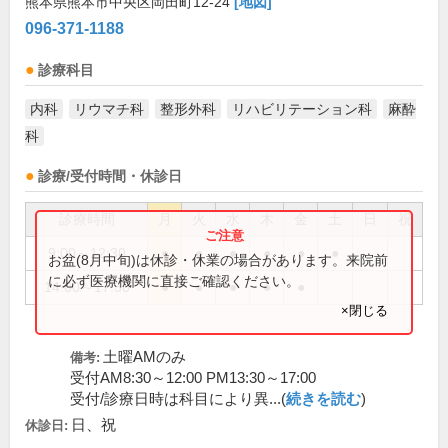
熊本県熊本市中央区岡田町12-24
[地図]
096-371-1188
診療科目
内科
リウマチ科
整形外科
リハビリテーション科
麻酔
科
診療/受付時間・休診日
診療時間
月
火
水
木
金
土
日
祝
9:00～12:30
●
●
●
●
●
●
お盆(8月中旬)は休診・休業の場合があります。来院前
に必ず医療機関に直接ご確認ください。
14:00～17:30
●
●
●
●
●
×閉じる
土曜AMのみ
備考:
受付AM8:30～12:00 PM13:30～17:00
受付/診療日時は科目により異...(
続きを読む
)
日、祝
休診日: