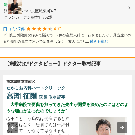
婦人科
熊本県熊本市中央区城東町4-7
グランガーデン熊本ビル2階
4.71
口コミ: 7件
1年以上 外陰部の痒みで悩んで、2件の産婦人科に、行きましたが、見当違いの
薬や先生の見立て違いで治る事もなく、友人にこち...
続きを読む
【病院なびドクタビュー】ドクター取材記事
熊本県熊本市南区
たかしお内科ハートクリニック
高潮 征爾
院長
取材記事
大学病院で要職を担ってきた先生が開業を決めたのにはどのよ
うな理由があったのでしょうか?
心不全という病気は発症すると治
ることはなく、患者さんは生涯付
き合っていかなくてはなりませ