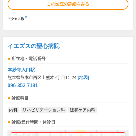
この医院の詳細をみる
※
アクセス数
イエズスの聖心病院
所在地・電話番号
本妙寺入口駅
熊本県熊本市西区上熊本2丁目11-24
[地図]
096-352-7181
診療科目
内科
リハビリテーション科
緩和ケア内科
診療/受付時間・休診日
外来受付時間
月
火
水
木
金
土
日
祝