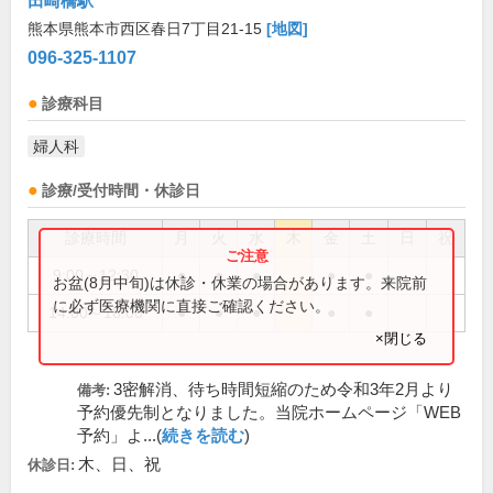
田崎橋駅
熊本県熊本市西区春日7丁目21-15
[地図]
096-325-1107
診療科目
婦人科
診療/受付時間・休診日
診療時間
月
火
水
木
金
土
日
祝
9:00～12:30
●
●
●
●
●
お盆(8月中旬)は休診・休業の場合があります。来院前
に必ず医療機関に直接ご確認ください。
14:00～18:00
●
●
●
●
●
×閉じる
3密解消、待ち時間短縮のため令和3年2月より
備考:
予約優先制となりました。当院ホームページ「WEB
予約」よ...(
続きを読む
)
木、日、祝
休診日: