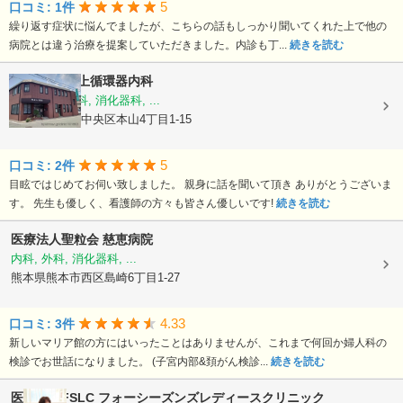
5
口コミ: 1件
繰り返す症状に悩んでましたが、こちらの話もしっかり聞いてくれた上で他の
病院とは違う治療を提案していただきました。内診も丁...
続きを読む
医療法人
村上循環器内科
内科, 呼吸器科, 消化器科, ...
熊本県熊本市中央区本山4丁目1-15
5
口コミ: 2件
目眩ではじめてお伺い致しました。 親身に話を聞いて頂き ありがとうございま
す。 先生も優しく、看護師の方々も皆さん優しいです!
続きを読む
医療法人聖粒会
慈恵病院
内科, 外科, 消化器科, ...
熊本県熊本市西区島崎6丁目1-27
4.33
口コミ: 3件
新しいマリア館の方にはいったことはありませんが、これまで何回か婦人科の
検診でお世話になりました。 (子宮内部&頚がん検診...
続きを読む
医療法人FSLC
フォーシーズンズレディースクリニック