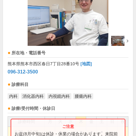
所在地・電話番号
熊本県熊本市西区春日7丁目28番10号
[地図]
096-312-3500
診療科目
内科
消化器内科
内視鏡内科
腫瘍内科
診療/受付時間・休診日
診療時間
月
火
水
木
金
土
日
祝
8:30～12:00
●
●
●
●
●
お盆(8月中旬)は休診・休業の場合があります。来院前