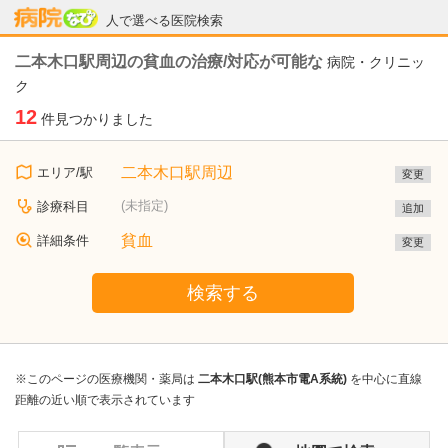
病院なび
人で選べる医院検索
二本木口駅周辺の貧血の治療/対応が可能な
病院・クリニッ
ク
12
件見つかりました
二本木口駅周辺
エリア/駅
変更
(未指定)
診療科目
追加
貧血
詳細条件
変更
検索する
※このページの医療機関・薬局は
二本木口駅(熊本市電A系統)
を中心に直線
距離の近い順で表示されています