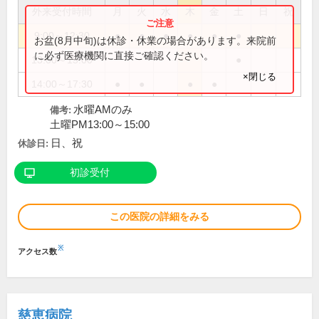
外来受付時間
月
火
水
木
金
土
日
祝
9:00～12:30
●
●
●
●
●
●
お盆(8月中旬)は休診・休業の場合があります。来院前
に必ず医療機関に直接ご確認ください。
13:00～15:00
●
×閉じる
14:00～17:30
●
●
●
●
水曜AMのみ
備考:
土曜PM13:00～15:00
日、祝
休診日:
初診受付
この医院の詳細をみる
※
アクセス数
慈恵病院