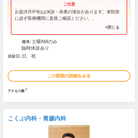
9:00～12:00
●
●
●
●
●
●
お盆(8月中旬)は休診・休業の場合があります。来院前
に必ず医療機関に直接ご確認ください。
14:00～17:00
●
●
●
●
●
×閉じる
土曜AMのみ
備考:
臨時休診あり
日、祝
休診日:
この医院の詳細をみる
※
アクセス数
こくぶ内科・胃腸内科