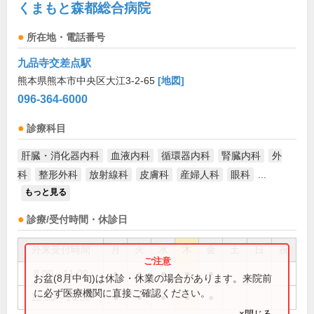
くまもと森都総合病院
所在地・電話番号
九品寺交差点駅
熊本県熊本市中央区大江3-2-65
[地図]
096-364-6000
診療科目
肝臓・消化器内科
血液内科
循環器内科
腎臓内科
外
科
整形外科
放射線科
皮膚科
産婦人科
眼科
...
もっと見る
診療/受付時間・休診日
外来受付時間
月
火
水
木
金
土
日
祝
8:00～11:00
●
●
●
●
●
お盆(8月中旬)は休診・休業の場合があります。来院前
に必ず医療機関に直接ご確認ください。
12:30～15:30
●
●
●
●
●
×閉じる