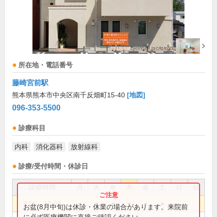
所在地・電話番号
藤崎宮前駅
熊本県熊本市中央区南千反畑町15-40
[地図]
096-353-5500
診療科目
内科
消化器科
放射線科
診療/受付時間・休診日
診療時間
月
火
水
木
金
土
日
祝
9:00～12:30
●
●
●
●
●
●
お盆(8月中旬)は休診・休業の場合があります。来院前
に必ず医療機関に直接ご確認ください。