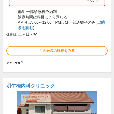
一部診療科予約制
備考:
診療時間は科目により異なる
AM診は9:00～12:00、PM診は一部診療科のみ(...(
続
きを読む
)
土～日・祝
休診日:
この医院の詳細をみる
※
アクセス数
明午橋内科クリニック