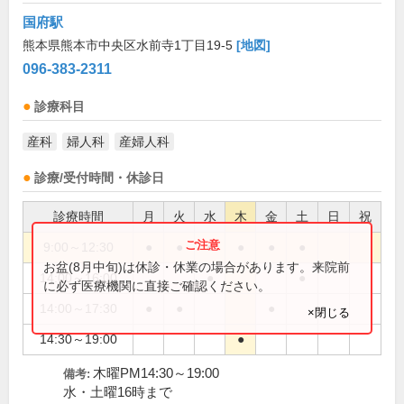
国府駅
熊本県熊本市中央区水前寺1丁目19-5
[地図]
096-383-2311
診療科目
産科
婦人科
産婦人科
診療/受付時間・休診日
診療時間
月
火
水
木
金
土
日
祝
9:00～12:30
●
●
●
●
●
●
お盆(8月中旬)は休診・休業の場合があります。来院前
14:00～16:00
●
●
に必ず医療機関に直接ご確認ください。
14:00～17:30
●
●
●
×閉じる
14:30～19:00
●
木曜PM14:30～19:00
備考:
水・土曜16時まで