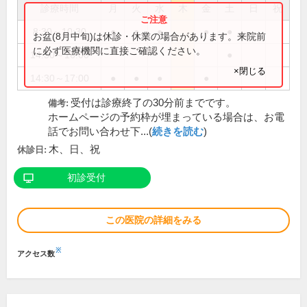
診療時間
月
火
水
木
金
土
日
祝
8:30～10:30
●
●
●
●
●
お盆(8月中旬)は休診・休業の場合があります。来院前
に必ず医療機関に直接ご確認ください。
14:30～16:00
●
×閉じる
14:30～17:00
●
●
●
●
受付は診療終了の30分前までです。
備考:
ホームページの予約枠が埋まっている場合は、お電
話でお問い合わせ下...(
続きを読む
)
木、日、祝
休診日:
初診受付
この医院の詳細をみる
※
アクセス数