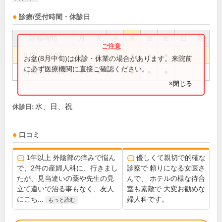
診療/受付時間・休診日
診療時間
月
火
水
木
金
土
日
祝
9:00～12:30
●
●
●
●
●
お盆(8月中旬)は休診・休業の場合があります。来院前
に必ず医療機関に直接ご確認ください。
14:00～17:00
●
●
●
●
●
×閉じる
水、日、祝
休診日:
口コミ
1年以上 外陰部の痒みで悩ん
優しくて親切で的確な
で、2件の産婦人科に、行きまし
診察で 頼りになる女医さ
たが、見当違いの薬や先生の見
んで、 ホテルの様な待合
立て違いで治る事もなく、友人
室も素敵で 大変お勧めな
にこち...
婦人科です。
もっと読む