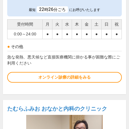
22
26
時
分ごろ
最短
にお呼びいたします
受付時間
月
火
水
木
金
土
日
祝
0:00～24:00
●
●
●
●
●
●
●
●
その他
急な発熱、悪天候など直接医療機関に掛かる事が困難な際にご
利用ください
オンライン診療の詳細をみる
たむらふみお おなかと内科のクリニック