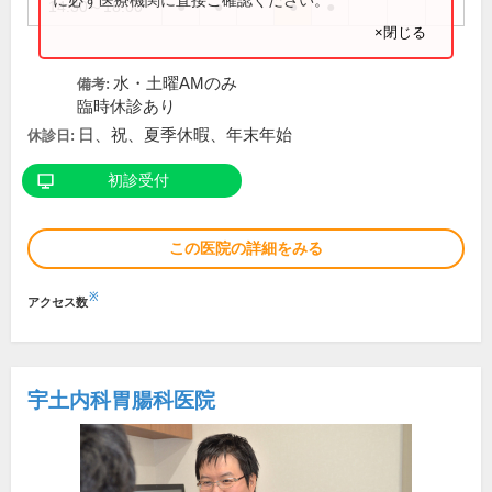
14:30～18:00
●
●
●
●
×閉じる
水・土曜AMのみ
備考:
臨時休診あり
日、祝、夏季休暇、年末年始
休診日:
初診受付
この医院の詳細をみる
※
アクセス数
宇土内科胃腸科医院