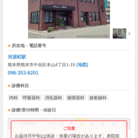
所在地・電話番号
河原町駅
熊本県熊本市中央区本山4丁目1-15
[地図]
096-353-6201
診療科目
内科
呼吸器科
消化器科
循環器科
放射線科
診療/受付時間・休診日
診療時間
月
火
水
木
金
土
日
祝
9:00～13:00
●
●
お盆(8月中旬)は休診・休業の場合があります。来院前