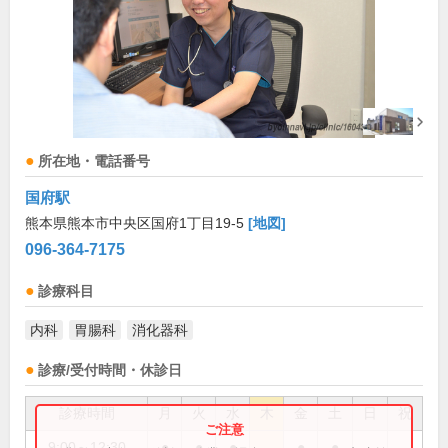
所在地・電話番号
国府駅
熊本県熊本市中央区国府1丁目19-5
[地図]
096-364-7175
診療科目
内科
胃腸科
消化器科
診療/受付時間・休診日
診療時間
月
火
水
木
金
土
日
祝
9:00～12:30
●
●
●
●
●