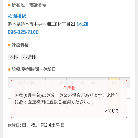
所在地・電話番号
祇園橋駅
熊本県熊本市中央区細工町4丁目21
[地図]
096-325-7100
診療科目
内科
小児科
診療/受付時間・休診日
診療時間
月
火
水
木
金
土
日
祝
9:00～13:00
●
●
●
●
●
●
お盆(8月中旬)は休診・休業の場合があります。来院前
に必ず医療機関に直接ご確認ください。
14:00～18:00
●
●
●
●
●
×閉じる
日、祝、第2,4土曜日
休診日: