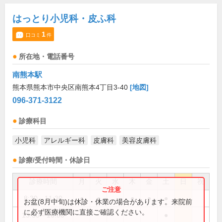
はっとり小児科・皮ふ科
1
口コミ
件
所在地・電話番号
南熊本駅
熊本県熊本市中央区南熊本4丁目3-40
[地図]
096-371-3122
診療科目
小児科
アレルギー科
皮膚科
美容皮膚科
診療/受付時間・休診日
診療時間
月
火
水
木
金
土
日
祝
8:30～11:30
●
●
●
●
●
お盆(8月中旬)は休診・休業の場合があります。来院前
に必ず医療機関に直接ご確認ください。
13:30～16:00
●