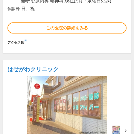
心療内科 精神科(現在は月・水曜日のみ)
備考:
日、祝
休診日:
この医院の詳細をみる
※
アクセス数
はせがわクリニック