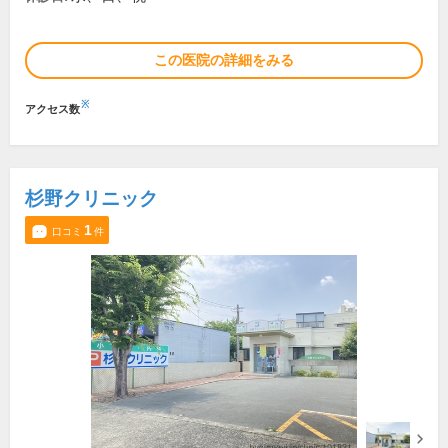
この医院の詳細をみる
※
アクセス数
杉野クリニック
1
口コミ
件