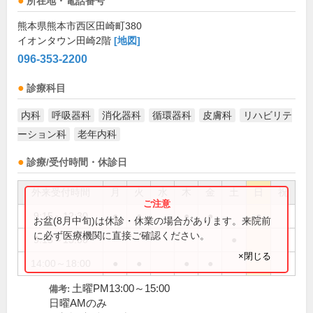
所在地・電話番号
熊本県熊本市西区田崎町380
イオンタウン田崎2階
[地図]
096-353-2200
診療科目
内科
呼吸器科
消化器科
循環器科
皮膚科
リハビリテ
ーション科
老年内科
診療/受付時間・休診日
外来受付時間
月
火
水
木
金
土
日
祝
9:15～12:30
●
●
●
●
●
お盆(8月中旬)は休診・休業の場合があります。来院前
に必ず医療機関に直接ご確認ください。
9:15～15:00
●
×閉じる
14:00～18:00
●
●
●
●
土曜PM13:00～15:00
備考:
日曜AMのみ