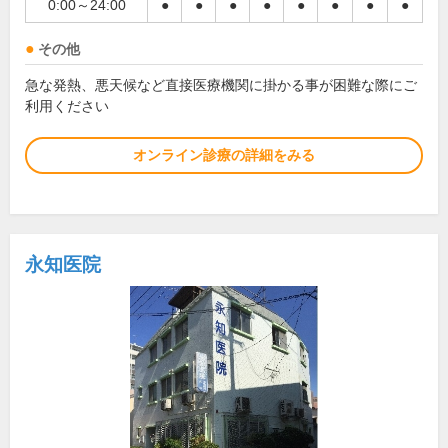
0:00～24:00
●
●
●
●
●
●
●
●
その他
急な発熱、悪天候など直接医療機関に掛かる事が困難な際にご
利用ください
オンライン診療の詳細をみる
永知医院