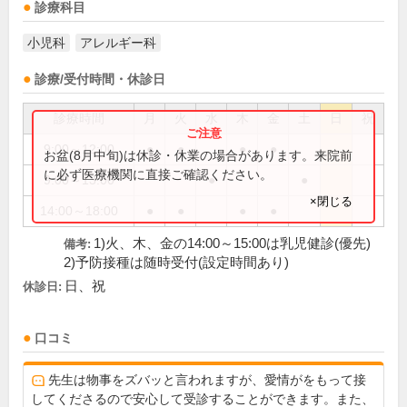
診療科目
小児科
アレルギー科
診療/受付時間・休診日
診療時間
月
火
水
木
金
土
日
祝
9:00～12:00
●
●
●
●
お盆(8月中旬)は休診・休業の場合があります。来院前
に必ず医療機関に直接ご確認ください。
9:00～13:00
●
●
×閉じる
14:00～18:00
●
●
●
●
1)火、木、金の14:00～15:00は乳児健診(優先)
備考:
2)予防接種は随時受付(設定時間あり)
日、祝
休診日:
口コミ
先生は物事をズバッと言われますが、愛情がをもって接
してくださるので安心して受診することができます。また、