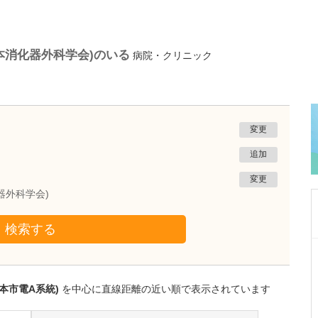
本消化器外科学会)のいる
病院・クリニック
変更
追加
変更
器外科学会)
検索する
熊本県熊本市南区
たかしお内科ハートクリニック
高潮 征爾
本市電A系統)
を中心に直線距離の近い順で表示されています
院長
取材記事
大学病院で要職を担ってきた先生が開業を決め