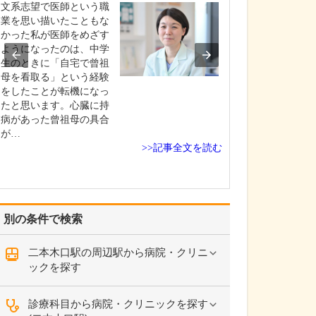
文系志望で医師という職
現在、どのよう
業を思い描いたこともな
ますか?
かった私が医師をめざす
この地域も高齢
ようになったのは、中学
でいるので、70歳
生のときに「自宅で曾祖
以上とご高齢の
母を看取る」という経験
が多いですね。
をしたことが転機になっ
ては、やはり高
たと思います。心臓に持
尿病といった生
病があった曾祖母の具合
がほとんどです
が…
難しくなって、
>>記事全文を読む
を受けている方
別の条件で検索
二本木口駅の周辺駅から病院・クリニ
ックを探す
診療科目から病院・クリニックを探す