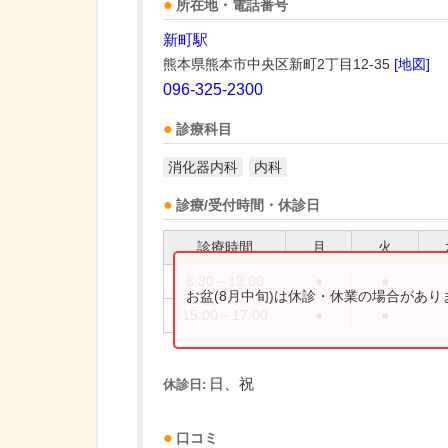
所在地・電話番号
新町駅
熊本県熊本市中央区新町2丁目12-35
[地図]
096-325-2300
診療科目
消化器内科
内科
診療/受付時間・休診日
診療時間
月
火
8:30～13:00
●
●
お盆(8月中旬)は休診・休業の場合があ
15:00～17:00
●
●
日、祝
休診日:
口コミ