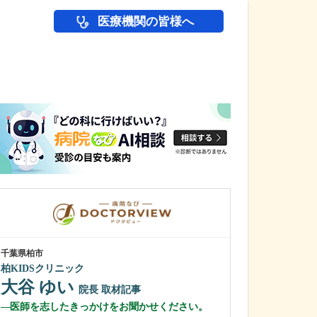
医療機関の皆様へ
医師(ドクター)の
千葉県柏市
東京都世田谷区
柏KIDSクリニック
高島・山田クリ
山田 眞
大谷 ゆい
院長
院長
取材記事
山田 健太
医師を志したきっかけをお聞かせください。