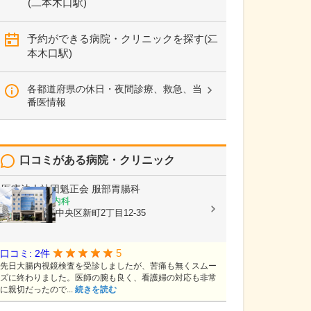
(二本木口駅)
予約ができる病院・クリニックを探す(二
本木口駅)
各都道府県の休日・夜間診療、救急、当
番医情報
口コミがある病院・クリニック
医療法人社団魁正会
服部胃腸科
消化器内科, 内科
熊本県熊本市中央区新町2丁目12-35
5
口コミ: 2件
先日大腸内視鏡検査を受診しましたが、苦痛も無くスムー
ズに終わりました。医師の腕も良く、看護婦の対応も非常
に親切だったので...
続きを読む