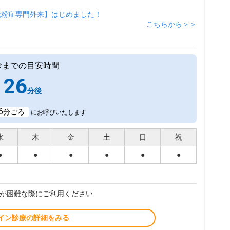
花粉症専門外来】はじめました！
こちらから＞＞
診までの目安時間
26
分後
6
分ごろ
にお呼びいたします
水
木
金
土
日
祝
●
●
●
●
●
●
が困難な際にご利用ください
イン診療の詳細をみる