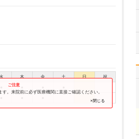
水
木
金
土
日
祝
●
●
●
●
ります。来院前に必ず医療機関に直接ご確認ください。
●
●
●
×閉じる