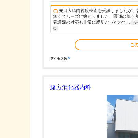
先日大腸内視鏡検査を受診しましたが、
無くスムーズに終わりました。医師の腕も
看護婦の対応も非常に親切だったので...
も
む
こ
※
アクセス数
緒方消化器内科