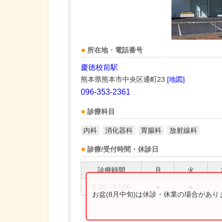
所在地・電話番号
慶徳校前駅
熊本県熊本市中央区通町23
[地図]
096-353-2361
診療科目
内科
消化器科
胃腸科
放射線科
診療/受付時間・休診日
診療時間
月
火
8:00～17:00
●
●
お盆(8月中旬)は休診・休業の場合があ