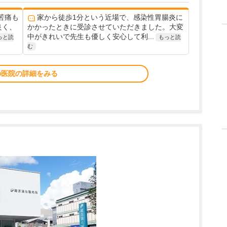
苦痛も
家から徒歩1分という近場で、感染性胃腸炎に
良く、
かかったときに受診させていただきました。大変
中がきれいで先生も優しく安心して利...
っと読
もっと読
む
の医院の詳細をみる