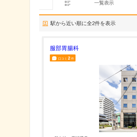
一覧表示
駅から近い順に全
2
件を表示
服部胃腸科
2
口コミ
件