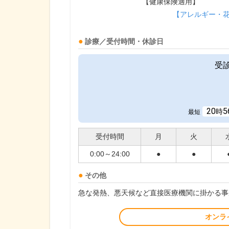
【健康保険適用】
【アレルギー・
診療／受付時間・休診日
受
20
5
時
最短
受付時間
月
火
0:00～24:00
●
●
その他
急な発熱、悪天候など直接医療機関に掛かる事
オンラ