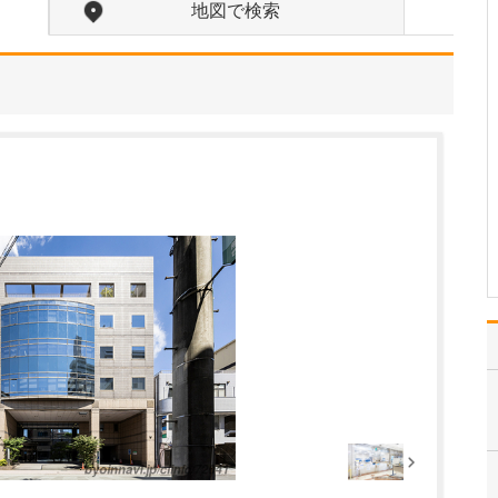
たのにはどのような理由があったのでしょうか?
地図で検索
心不全という病気は発症
すると治ることはなく、
患者さんは生涯付き合っ
ていかなくてはなりませ
ん。しかも、悪化と改善
を繰り返しながら病状は
だんだん悪くなっていき
ます。大学病院で後進の
育成に取り組みつつ、高
度…
>>記事全文を読む