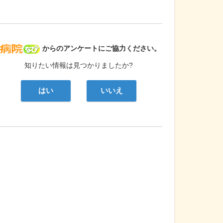
病院なび
からのアンケートにご協力ください。
知りたい情報は見つかりましたか?
はい
いいえ