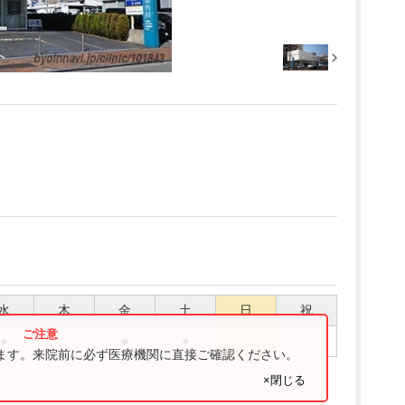
水
木
金
土
日
祝
●
●
●
ります。来院前に必ず医療機関に直接ご確認ください。
×閉じる