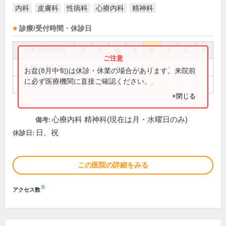
内科
皮膚科
性病科
心療内科
精神科
診療/受付時間・休診日
外来受付時間
月
火
水
木
金
土
日
祝
9:00～13:00
●
●
●
●
●
●
お盆(8月中旬)は休診・休業の場合があります。来院前
に必ず医療機関に直接ご確認ください。
14:00～18:00
●
●
●
●
×閉じる
心療内科 精神科(現在は月・水曜日のみ)
備考:
日、祝
休診日:
この医院の詳細をみる
※
アクセス数