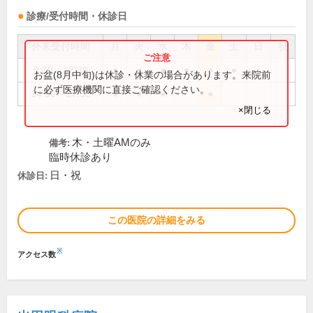
診療/受付時間・休診日
外来受付時間
月
火
水
木
金
土
日
祝
9:00～12:30
●
●
●
●
●
●
お盆(8月中旬)は休診・休業の場合があります。来院前
に必ず医療機関に直接ご確認ください。
14:30～17:30
●
●
●
●
×閉じる
木・土曜AMのみ
備考:
臨時休診あり
日・祝
休診日:
この医院の詳細をみる
※
アクセス数