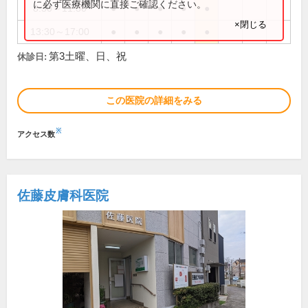
に必ず医療機関に直接ご確認ください。
8:30～11:30
●
●
●
●
●
×閉じる
13:30～17:00
●
●
●
●
●
第3土曜、日、祝
休診日:
この医院の詳細をみる
※
アクセス数
佐藤皮膚科医院