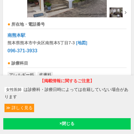
所在地・電話番号
南熊本駅
熊本県熊本市中央区南熊本5丁目7-3
[地図]
096-371-3933
診療科目
アレルギー科
皮膚科
【掲載情報に関するご注意】
診療/受付時間・休診日
は診療科・診療日時によっては在籍していない場合があ
女性医師
ります
外来受付時間
月
火
水
木
金
土
日
祝
詳しく見る
8:30～12:20
●
●
●
●
●
お盆(8月中旬)は休診・休業の場合があります。来院前
条件変更
45
に必ず医療機関に直接ご確認ください。
8:30～12:50
●
予約/受付
現在診療
現在地
×閉じる
14:00～18:00
●
●
●
●
●