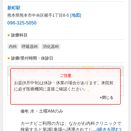
新町駅
熊本県熊本市中央区横手1丁目8-5
[地図]
096-325-5050
診療科目
内科
呼吸器科
消化器科
診療/受付時間・休診日
外来受付時間
月
火
水
木
金
土
日
祝
9:00～12:00
●
●
●
●
●
●
お盆(8月中旬)は休診・休業の場合があります。来院前
に必ず医療機関に直接ご確認ください。
14:00～17:00
●
●
●
●
×閉じる
水・土曜AMのみ
備考:
カーナビご利用の方は、なかがわ内科クリニックで
検索すると第2駐車場へ誘導されてし...(
続きを読む
)