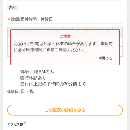
内科
診療/受付時間・休診日
診療時間
月
火
水
木
金
土
日
祝
9:30～13:00
●
●
●
●
●
●
お盆(8月中旬)は休診・休業の場合があります。来院前
に必ず医療機関に直接ご確認ください。
15:00～18:00
●
●
●
●
●
×閉じる
土曜AMのみ
備考:
臨時休診あり
受付は上記終了時間の30分前まで
日・祝
休診日:
この医院の詳細をみる
※
アクセス数