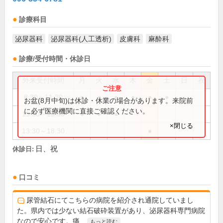
診療科目
泌尿器科
泌尿器科(人工透析)
皮膚科
麻酔科
診療/受付時間・休診日
外来受付時間
月
火
水
木
金
土
日
祝
8:30～11:30
●
●
●
●
●
●
お盆(8月中旬)は休診・休業の場合があります。来院前
に必ず医療機関に直接ご確認ください。
13:30～16:30
●
●
●
×閉じる
13:30～18:30
●
日、祝
休診日:
口コミ
尿管結石にてこちらの病院を紹介され通院していまし
た。県内では少ない結石破砕装置があり、泌尿器科専門病院
なので安心です。痛...
もっと読む