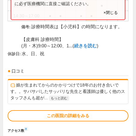
に必ず医療機関に直接ご確認ください。
13:30～16:00
●
×閉じる
14:30～17:00
●
●
●
●
診療時間表は【小児科】の時間になります。
備考:
【皮膚科 診療時間】
(月・木)9:00～12:00、1...(
続きを読む
)
水、日、祝
休診日:
口コミ
娘が生まれてからのかかりつけで18年のお付き合いで
す。。サバサバしたサッパリな先生と看護師は優しく他のス
タッフさんも超が...
もっと読む
この医院の詳細をみる
※
アクセス数