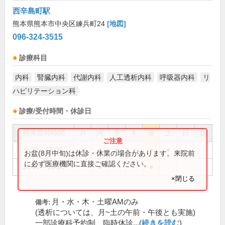
西辛島町駅
熊本県熊本市中央区練兵町24
[地図]
096-324-3515
診療科目
内科
腎臓内科
代謝内科
人工透析内科
呼吸器内科
リ
ハビリテーション科
診療/受付時間・休診日
外来受付時間
月
火
水
木
金
土
日
祝
9:30～12:30
●
●
●
●
●
●
お盆(8月中旬)は休診・休業の場合があります。来院前
に必ず医療機関に直接ご確認ください。
14:00～16:00
●
●
×閉じる
月・水・木・土曜AMのみ
備考:
(透析については、月~土の午前・午後とも実施)
一部診療科予約制、臨時休診...(
続きを読む
)