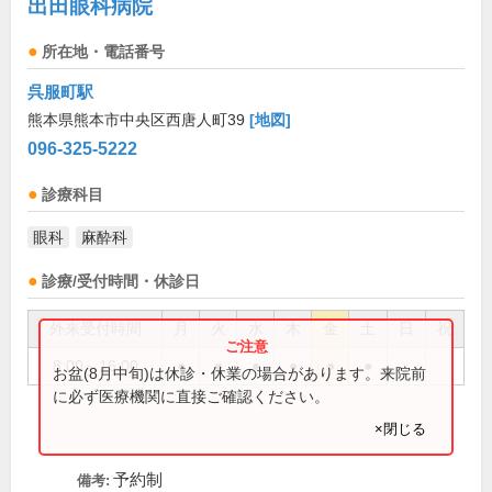
出田眼科病院
所在地・電話番号
呉服町駅
熊本県熊本市中央区西唐人町39
[地図]
096-325-5222
診療科目
眼科
麻酔科
診療/受付時間・休診日
外来受付時間
月
火
水
木
金
土
日
祝
8:00～16:00
●
●
●
●
●
●
お盆(8月中旬)は休診・休業の場合があります。来院前
に必ず医療機関に直接ご確認ください。
×閉じる
予約制
備考: