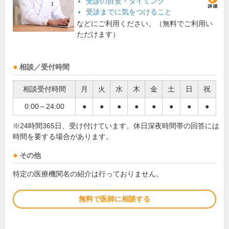
受診の目安・タイミング
受診までに気をつけること
などにご利用ください。（無料でご利用い
ただけます）
相談／受付時間
相談受付時間
月
火
水
木
金
土
日
祝
0:00～24:00
●
●
●
●
●
●
●
●
※24時間365日、受け付けています。休日深夜時間帯の回答には
時間を要する場合があります。
その他
特定の医療機関名の紹介は行っておりません。
無料で医師に相談する