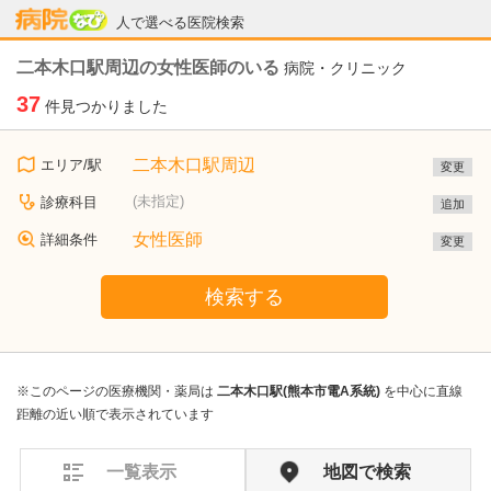
病院なび
人で選べる医院検索
二本木口駅周辺の女性医師のいる
病院・クリニック
37
件見つかりました
二本木口駅周辺
エリア/駅
変更
(未指定)
診療科目
追加
女性医師
詳細条件
変更
検索する
※このページの医療機関・薬局は
二本木口駅(熊本市電A系統)
を中心に直線
距離の近い順で表示されています
一覧表示
地図で検索