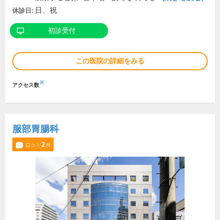
日、祝
休診日:
初診受付
この医院の詳細をみる
※
アクセス数
服部胃腸科
2
口コミ
件