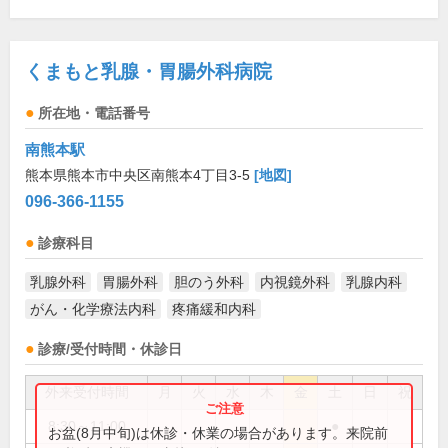
くまもと乳腺・胃腸外科病院
所在地・電話番号
南熊本駅
熊本県熊本市中央区南熊本4丁目3-5
[地図]
096-366-1155
診療科目
乳腺外科
胃腸外科
胆のう外科
内視鏡外科
乳腺内科
がん・化学療法内科
疼痛緩和内科
診療/受付時間・休診日
外来受付時間
月
火
水
木
金
土
日
祝
8:30～11:00
●
お盆(8月中旬)は休診・休業の場合があります。来院前