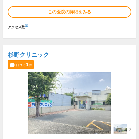
この医院の詳細をみる
※
アクセス数
杉野クリニック
1
口コミ
件