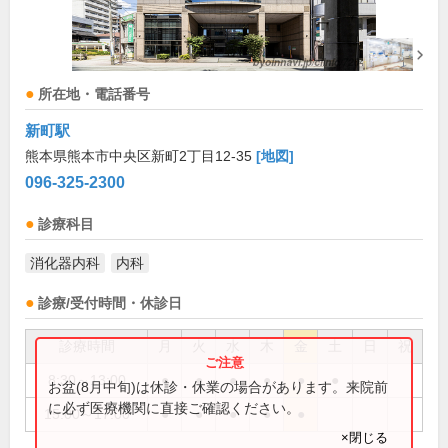
所在地・電話番号
新町駅
熊本県熊本市中央区新町2丁目12-35
[地図]
096-325-2300
診療科目
消化器内科
内科
診療/受付時間・休診日
診療時間
月
火
水
木
金
土
日
祝
8:30～13:00
●
●
●
●
●
●
お盆(8月中旬)は休診・休業の場合があります。来院前
に必ず医療機関に直接ご確認ください。
15:00～17:00
●
●
●
●
●
×閉じる