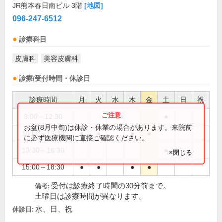
JR熊本春日南ビル 3階
[地図]
096-247-6512
診療科目
皮膚科
美容皮膚科
診療/受付時間・休診日
診療時間
月
火
水
木
金
土
日
祝
9:00～12:30
●
お盆(8月中旬)は休診・休業の場合があります。来院前
10:00～13:30
●
●
●
●
に必ず医療機関に直接ご確認ください。
13:30～16:30
●
×閉じる
15:00～18:30
●
●
●
●
受付は診療終了時間の30分前まで。
備考:
土曜日は診療時間が異なります。
水、日、祝
休診日: