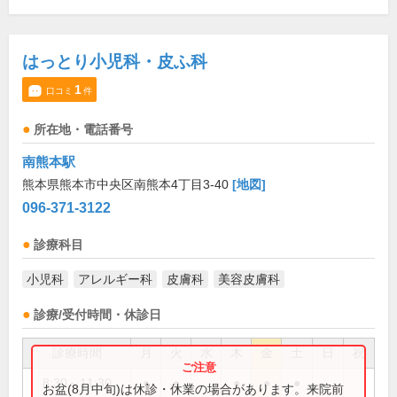
はっとり小児科・皮ふ科
1
口コミ
件
所在地・電話番号
南熊本駅
熊本県熊本市中央区南熊本4丁目3-40
[地図]
096-371-3122
診療科目
小児科
アレルギー科
皮膚科
美容皮膚科
診療/受付時間・休診日
診療時間
月
火
水
木
金
土
日
祝
8:30～11:30
●
●
●
●
●
お盆(8月中旬)は休診・休業の場合があります。来院前