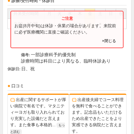
診療/受付時間・休診日
外来受付時間
月
火
水
木
金
土
日
祝
9:00～17:30
●
●
●
●
●
●
お盆(8月中旬)は休診・休業の場合があります。来院前
に必ず医療機関に直接ご確認ください。
×閉じる
一部診療科予約優先制
備考:
診療時間は科目により異なる、臨時休診あり
日、祝
休診日:
口コミ
出産に関するサポートが厚
出産後夫婦でコース料理
い病院で有名です。マタニテ
を無料で食べることができ
ィーヨガも取り入れられてお
ます。記念品もいただける
り充実した設備だと言えま
ため出産できたことをより
す。また食事も本格的...
実感できる病院だと言えま
もっ
す。
と読む