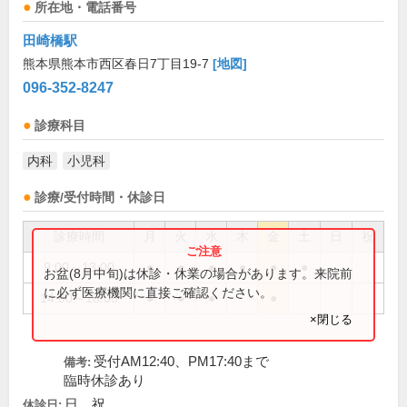
所在地・電話番号
田崎橋駅
熊本県熊本市西区春日7丁目19-7
[地図]
096-352-8247
診療科目
内科
小児科
診療/受付時間・休診日
診療時間
月
火
水
木
金
土
日
祝
9:00～13:00
●
●
●
●
●
●
お盆(8月中旬)は休診・休業の場合があります。来院前
に必ず医療機関に直接ご確認ください。
14:00～18:00
●
●
●
●
×閉じる
受付AM12:40、PM17:40まで
備考:
臨時休診あり
日、祝
休診日: