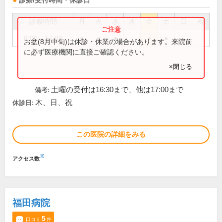
診療/受付時間・休診日
診療時間
月
火
水
木
金
土
日
祝
8:00～17:00
●
●
●
●
●
お盆(8月中旬)は休診・休業の場合があります。来院前
に必ず医療機関に直接ご確認ください。
×閉じる
土曜の受付は16:30まで、他は17:00まで
備考:
木、日、祝
休診日:
この医院の詳細をみる
※
アクセス数
福田病院
5
口コミ
件