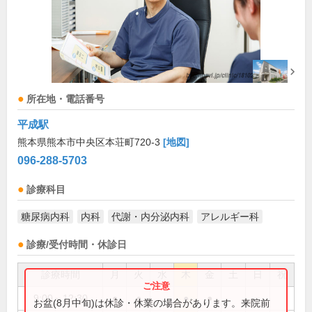
所在地・電話番号
平成駅
熊本県熊本市中央区本荘町720-3
[地図]
096-288-5703
診療科目
糖尿病内科
内科
代謝・内分泌内科
アレルギー科
診療/受付時間・休診日
診療時間
月
火
水
木
金
土
日
祝
9:00～12:30
●
●
●
●
お盆(8月中旬)は休診・休業の場合があります。来院前