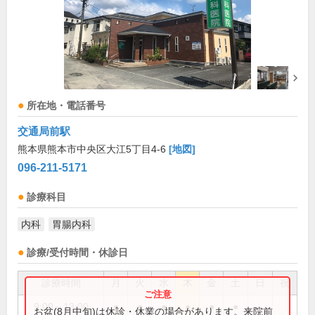
所在地・電話番号
交通局前駅
熊本県熊本市中央区大江5丁目4-6
[地図]
096-211-5171
診療科目
内科
胃腸内科
診療/受付時間・休診日
診療時間
月
火
水
木
金
土
日
祝
9:00～13:00
●
●
●
●
●
●
お盆(8月中旬)は休診・休業の場合があります。来院前