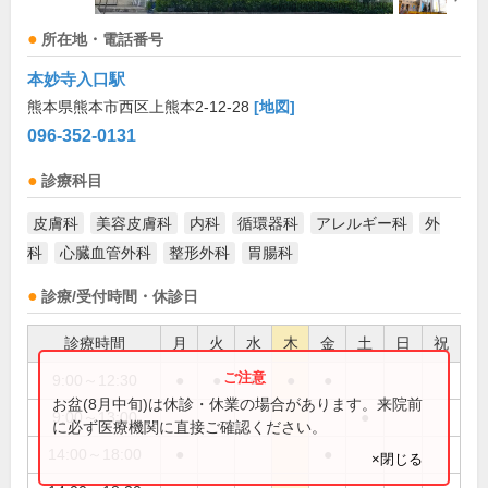
所在地・電話番号
本妙寺入口駅
熊本県熊本市西区上熊本2-12-28
[地図]
096-352-0131
診療科目
皮膚科
美容皮膚科
内科
循環器科
アレルギー科
外
科
心臓血管外科
整形外科
胃腸科
診療/受付時間・休診日
診療時間
月
火
水
木
金
土
日
祝
9:00～12:30
●
●
●
●
●
お盆(8月中旬)は休診・休業の場合があります。来院前
9:00～13:00
●
に必ず医療機関に直接ご確認ください。
14:00～18:00
●
●
×閉じる