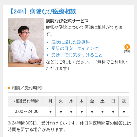
【24h】
病院なび医療相談
病院なび公式サービス
症状や受診について医師に相談ができま
す。
症状に適した診療科
受診の目安・タイミング
受診までに気をつけること
などにご利用ください。（無料でご利用い
ただけます）
相談／受付時間
相談受付時間
月
火
水
木
金
土
日
祝
0:00～24:00
●
●
●
●
●
●
●
●
※24時間365日、受け付けています。休日深夜時間帯の回答には
時間を要する場合があります。