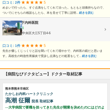
5
口コミ: 2件
めまいで行ったら、すぐ点滴をしてくれて治った。もともと頭痛持ちなので、
ついでにそちらの相談もしたら、本を見せて丁寧に説明...
続きを読む
医療法人
竹下内科医院
内科, 胃腸内科
熊本県熊本市中央区大江5丁目4-6
5
口コミ: 1件
先生が優しくじっくりと話を聞いてくれて穏やかで、内科医の鏡だと思いま
す。高校生の時急性胃腸炎で受診し点滴などの処置をして...
続きを読む
【病院なびドクタビュー】ドクター取材記事
熊本県熊本市南区
たかしお内科ハートクリニック
高潮 征爾
院長
取材記事
大学病院で要職を担ってきた先生が開業を決めたのにはどのよ