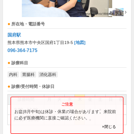
所在地・電話番号
国府駅
熊本県熊本市中央区国府1丁目19-5
[地図]
096-364-7175
診療科目
内科
胃腸科
消化器科
診療/受付時間・休診日
診療時間
月
火
水
木
金
土
日
祝
9:00～12:30
●
●
●
●
●
お盆(8月中旬)は休診・休業の場合があります。来院前
に必ず医療機関に直接ご確認ください。
14:30～18:00
●
●
●
●
×閉じる