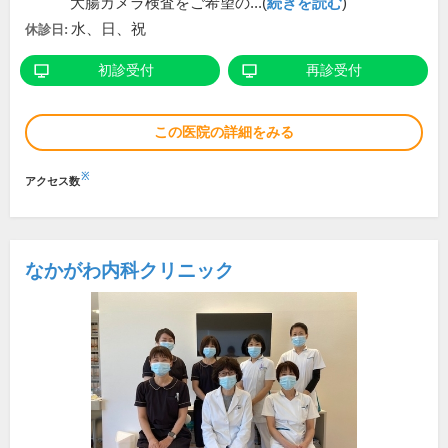
大腸カメラ検査をご希望の...(
続きを読む
)
水、日、祝
休診日:
初診受付
再診受付
この医院の詳細をみる
※
アクセス数
なかがわ内科クリニック