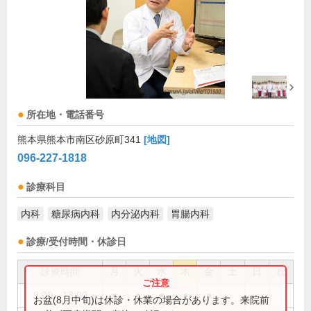
所在地・電話番号
熊本県熊本市南区砂原町341
[地図]
096-227-1818
診療科目
内科
糖尿病内科
内分泌内科
胃腸内科
診療/受付時間・休診日
診療時間
月
火
水
木
金
土
日
祝
9:00～13:00
●
●
●
●
●
お盆(8月中旬)は休診・休業の場合があります。来院前