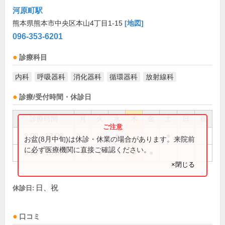
河原町駅
熊本県熊本市中央区本山4丁目1-15
[地図]
096-353-6201
診療科目
内科
呼吸器科
消化器科
循環器科
放射線科
診療/受付時間・休診日
診療時間
月
火
水
木
金
土
日
祝
9:00～13:00
●
●
お盆(8月中旬)は休診・休業の場合があります。来院前
に必ず医療機関に直接ご確認ください。
9:00～18:30
●
●
●
●
×閉じる
日、祝
休診日:
口コミ