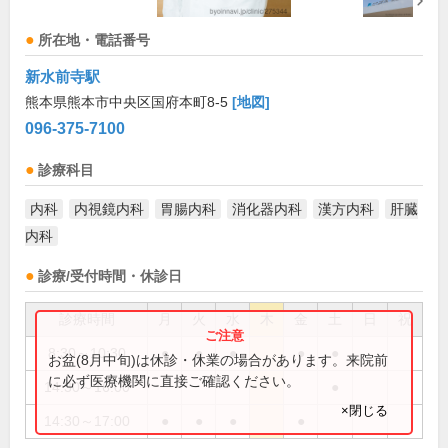
所在地・電話番号
新水前寺駅
熊本県熊本市中央区国府本町8-5
[地図]
096-375-7100
診療科目
内科
内視鏡内科
胃腸内科
消化器内科
漢方内科
肝臓
内科
診療/受付時間・休診日
診療時間
月
火
水
木
金
土
日
祝
8:30～10:30
●
●
●
●
●
お盆(8月中旬)は休診・休業の場合があります。来院前
に必ず医療機関に直接ご確認ください。
14:30～16:00
●
×閉じる
14:30～17:00
●
●
●
●