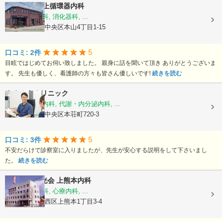
医療法人
村上循環器内科
内科, 呼吸器科, 消化器科, ...
熊本県熊本市中央区本山4丁目1-15
5
口コミ: 2件
目眩ではじめてお伺い致しました。 親身に話を聞いて頂き ありがとうございま
す。 先生も優しく、看護師の方々も皆さん優しいです!
続きを読む
きさぬきクリニック
糖尿病内科, 内科, 代謝・内分泌内科, ...
熊本県熊本市中央区本荘町720-3
5
口コミ: 3件
不安だらけで診察室に入りましたが、先生が安心する説明をして下さいまし
た。
続きを読む
医療法人陽光会
上熊本内科
内科, 神経内科, 心療内科, ...
熊本県熊本市西区上熊本1丁目3-4