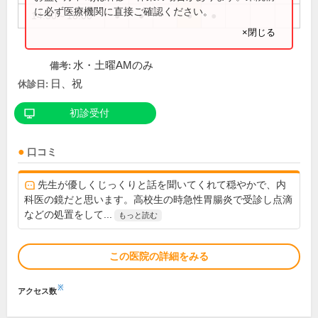
に必ず医療機関に直接ご確認ください。
14:30～18:00
●
●
●
●
×閉じる
水・土曜AMのみ
備考:
日、祝
休診日:
初診受付
口コミ
先生が優しくじっくりと話を聞いてくれて穏やかで、内
科医の鏡だと思います。高校生の時急性胃腸炎で受診し点滴
などの処置をして...
もっと読む
この医院の詳細をみる
※
アクセス数