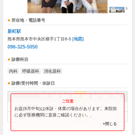
所在地・電話番号
新町駅
熊本県熊本市中央区横手1丁目8-5
[地図]
096-325-5050
診療科目
内科
呼吸器科
消化器科
診療/受付時間・休診日
外来受付時間
月
火
水
木
金
土
日
祝
9:00～12:00
●
●
●
●
●
●
お盆(8月中旬)は休診・休業の場合があります。来院前
に必ず医療機関に直接ご確認ください。
14:00～17:00
●
●
●
●
×閉じる