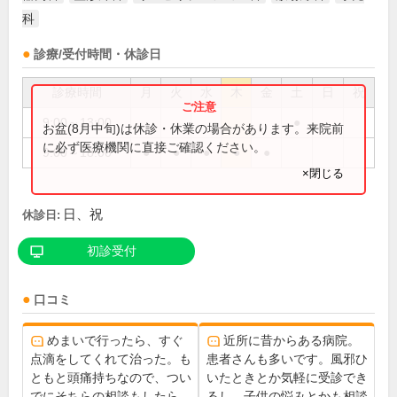
科
診療/受付時間・休診日
診療時間
月
火
水
木
金
土
日
祝
9:00～13:00
●
お盆(8月中旬)は休診・休業の場合があります。来院前
に必ず医療機関に直接ご確認ください。
9:00～18:00
●
●
●
●
●
×閉じる
日、祝
休診日:
初診受付
口コミ
めまいで行ったら、すぐ
近所に昔からある病院。
点滴をしてくれて治った。も
患者さんも多いです。風邪ひ
ともと頭痛持ちなので、つい
いたときとか気軽に受診でき
でにそちらの相談もしたら、
るし、子供の悩みとかも相談