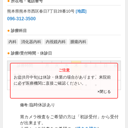
所在地・電話番号
熊本県熊本市西区春日7丁目28番10号
[地図]
096-312-3500
診療科目
内科
消化器内科
内視鏡内科
腫瘍内科
診療/受付時間・休診日
診療時間
月
火
水
木
金
土
日
祝
8:30～12:00
●
●
●
●
●
お盆(8月中旬)は休診・休業の場合があります。来院前
に必ず医療機関に直接ご確認ください。
13:30～18:00
●
●
●
●
●
×閉じる
臨時休診あり
備考:
胃カメラ検査をご希望の方は「初診受付」から受付
が出来ます。