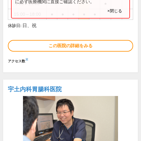
に必ず医療機関に直接ご確認ください。
9:00～15:00
●
×閉じる
15:00～18:00
●
●
●
●
●
日、祝
休診日:
この医院の詳細をみる
※
アクセス数
宇土内科胃腸科医院