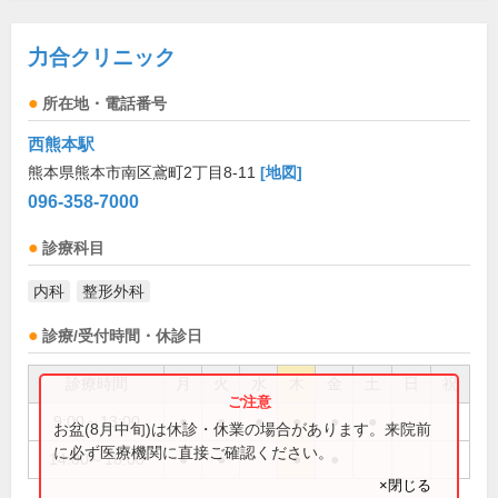
力合クリニック
所在地・電話番号
西熊本駅
熊本県熊本市南区鳶町2丁目8-11
[地図]
096-358-7000
診療科目
内科
整形外科
診療/受付時間・休診日
診療時間
月
火
水
木
金
土
日
祝
9:00～13:00
●
●
●
●
●
●
お盆(8月中旬)は休診・休業の場合があります。来院前
に必ず医療機関に直接ご確認ください。
14:00～18:00
●
●
●
●
×閉じる