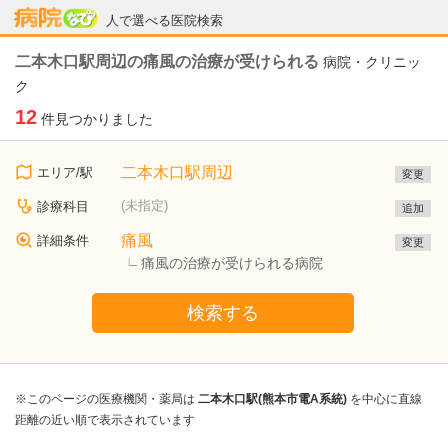
病院なび
人で選べる医院検索
二本木口駅周辺の痛風の治療が受けられる
病院・クリニッ
ク
12
件見つかりました
二本木口駅周辺
エリア/駅
変更
(未指定)
診療科目
追加
痛風
詳細条件
変更
痛風の治療が受けられる病院
検索する
※このページの医療機関・薬局は
二本木口駅(熊本市電A系統)
を中心に直線
距離の近い順で表示されています