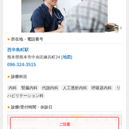
所在地・電話番号
西辛島町駅
熊本県熊本市中央区練兵町24
[地図]
096-324-3515
診療科目
内科
腎臓内科
代謝内科
人工透析内科
呼吸器内科
リ
ハビリテーション科
診療/受付時間・休診日
外来受付時間
月
火
水
木
金
土
日
祝