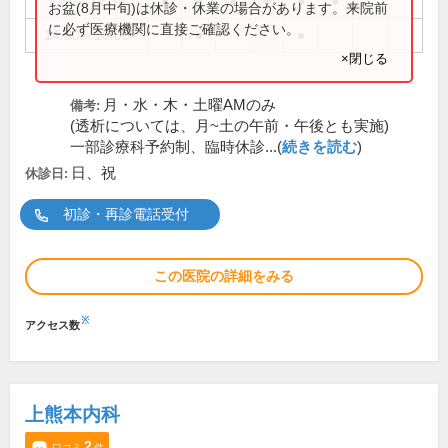
9:30～12:30
●
●
●
●
●
●
お盆(8月中旬)は休診・休業の場合があります。来院前
に必ず医療機関に直接ご確認ください。
14:00～16:00
●
●
×閉じる
月・水・木・土曜AMのみ
備考:
(透析については、月~土の午前・午後とも実施)
一部診療科予約制、臨時休診...(
続きを読む
)
日、祝
休診日:
初診・再診電話受付
この医院の詳細をみる
※
アクセス数
上熊本内科
2
口コミ
件