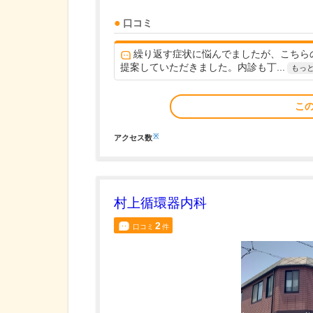
口コミ
繰り返す症状に悩んでましたが、こちら
提案していただきました。内診も丁...
もっ
こ
※
アクセス数
村上循環器内科
2
口コミ
件