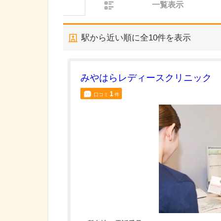
一覧表示
駅から近い順に全
10
件を表示
みやはらレディースクリニック
1
口コミ
件