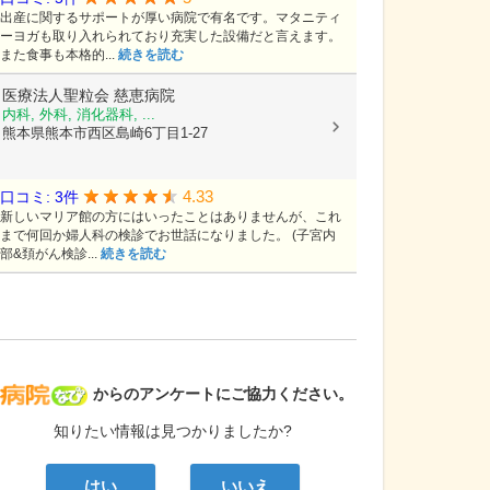
出産に関するサポートが厚い病院で有名です。マタニティ
ーヨガも取り入れられており充実した設備だと言えます。
また食事も本格的...
続きを読む
医療法人聖粒会
慈恵病院
内科, 外科, 消化器科, ...
熊本県熊本市西区島崎6丁目1-27
4.33
口コミ: 3件
新しいマリア館の方にはいったことはありませんが、これ
まで何回か婦人科の検診でお世話になりました。 (子宮内
部&頚がん検診...
続きを読む
病院なび
からのアンケートにご協力ください。
知りたい情報は見つかりましたか?
はい
いいえ