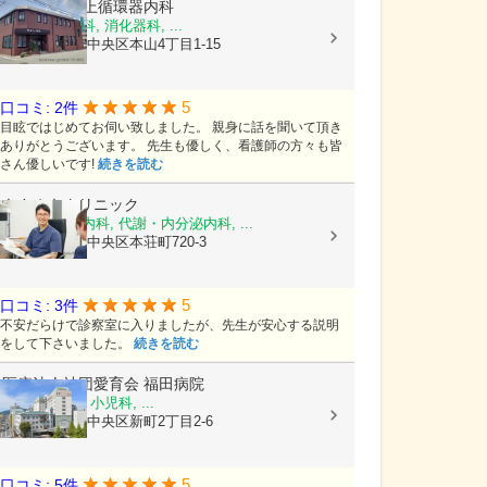
医療法人
村上循環器内科
内科, 呼吸器科, 消化器科, ...
熊本県熊本市中央区本山4丁目1-15
5
口コミ: 2件
目眩ではじめてお伺い致しました。 親身に話を聞いて頂き
ありがとうございます。 先生も優しく、看護師の方々も皆
さん優しいです!
続きを読む
きさぬきクリニック
糖尿病内科, 内科, 代謝・内分泌内科, ...
熊本県熊本市中央区本荘町720-3
5
口コミ: 3件
不安だらけで診察室に入りましたが、先生が安心する説明
をして下さいました。
続きを読む
医療法人社団愛育会
福田病院
産科, 婦人科, 小児科, ...
熊本県熊本市中央区新町2丁目2-6
5
口コミ: 5件