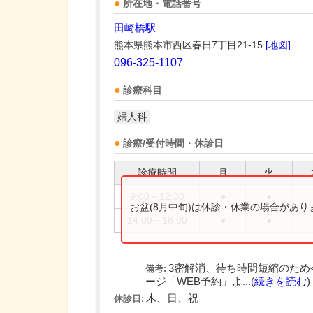
所在地・電話番号
田崎橋駅
熊本県熊本市西区春日7丁目21-15
[地図]
096-325-1107
診療科目
婦人科
診療/受付時間・休診日
診療時間
月
火
9:00～12:30
●
●
お盆(8月中旬)は休診・休業の場合があ
14:00～18:00
●
●
3密解消、待ち時間短縮のため
備考:
ージ「WEB予約」よ...(
続きを読む
)
木、日、祝
休診日: