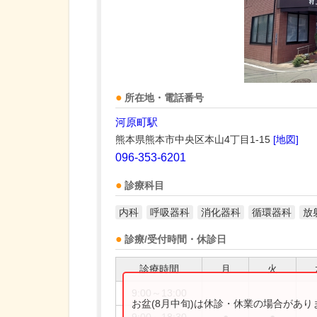
所在地・電話番号
河原町駅
熊本県熊本市中央区本山4丁目1-15
[地図]
096-353-6201
診療科目
内科
呼吸器科
消化器科
循環器科
放
診療/受付時間・休診日
診療時間
月
火
9:00～13:00
お盆(8月中旬)は休診・休業の場合があ