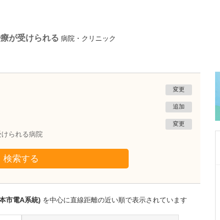
治療が受けられる
病院・クリニック
変更
追加
変更
受けられる病院
検索する
宮城県仙台市若林区
佐瀬総合診療所
佐瀬 友彦
本市電A系統)
を中心に直線距離の近い順で表示されています
院長
取材記事
日々の診療において、先生が大切にされている