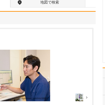
ことを教えてください。
地図で検索
患者さんはそれぞれ、置
かれている生活環境や、
治療に対する考え方、病
気にどう向き合いたいか
というお気持ちが異なり
ます。そして「どんな状
態を目指したいのか」
「どのように暮らしてい
きたいのか」といった、
患者…
>>記事全文を読む