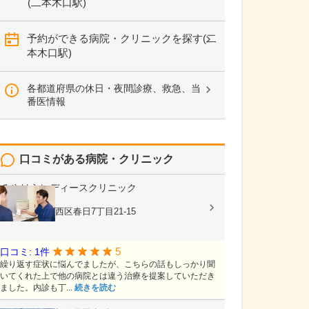
(二本木口駅)
予約ができる病院・クリニックを探す(二
本木口駅)
各都道府県の休日・夜間診療、救急、当
番医情報
口コミがある病院・クリニック
みやはらレディースクリニック
婦人科
熊本県熊本市西区春日7丁目21-15
5
口コミ: 1件
繰り返す症状に悩んでましたが、こちらの話もしっかり聞
いてくれた上で他の病院とは違う治療を提案していただき
ました。内診も丁...
続きを読む