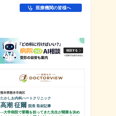
医療機関の皆様へ
医師(ドクター)の
熊本県熊本市南区
福岡県北九州市小倉
たかしお内科ハートクリニック
ひまわりレディ
高潮 征爾
井上 令子
院長
取材記事
大学病院で要職を担ってきた先生が開業を決め
貴院が力を入れ