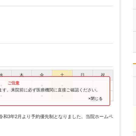
水
木
金
土
日
祝
●
●
●
ります。来院前に必ず医療機関に直接ご確認ください。
●
●
●
×閉じる
令和3年2月より予約優先制となりました。当院ホームペ