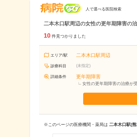
病院なび
人で選べる医院検索
二本木口駅周辺の女性の更年期障害の
10
件見つかりました
二本木口駅周辺
エリア/駅
(未指定)
診療科目
更年期障害
詳細条件
女性の更年期障害の治療が
※このページの医療機関・薬局は
二本木口駅(熊