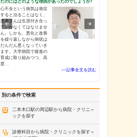
たのにはどのような理由があったのでしょうか?
ような診療が受
心不全という病気は発症
当院の特長は、
すると治ることはなく、
グ療法や人工授
患者さんは生涯付き合っ
一般不妊治療か
ていかなくてはなりませ
受精や顕微授精
ん。しかも、悪化と改善
より高度な医療
を繰り返しながら病状は
いる高度生殖補
だんだん悪くなっていき
で、すべてを院
ます。大学病院で後進の
できる体制を整
育成に取り組みつつ、高
点です。特に生
度…
野…
>>記事全文を読む
別の条件で検索
二本木口駅の周辺駅から病院・クリニ
ックを探す
診療科目から病院・クリニックを探す