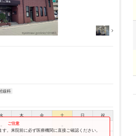
射線科
水
木
金
土
日
祝
●
●
ります。来院前に必ず医療機関に直接ご確認ください。