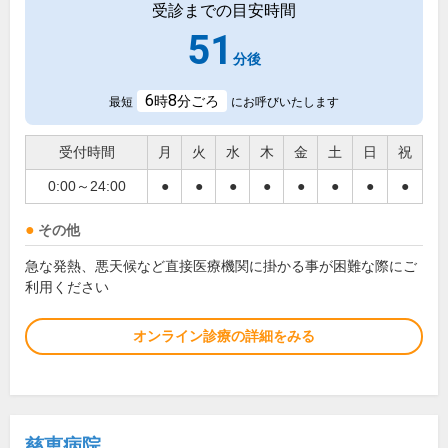
受診までの目安時間
51
分後
6
8
時
分ごろ
最短
にお呼びいたします
受付時間
月
火
水
木
金
土
日
祝
0:00～24:00
●
●
●
●
●
●
●
●
その他
急な発熱、悪天候など直接医療機関に掛かる事が困難な際にご
利用ください
オンライン診療の詳細をみる
慈恵病院