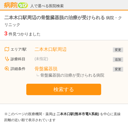
病院なび
人で選べる医院検索
二本木口駅周辺の骨盤臓器脱の治療が受けられる
病院・ク
リニック
3
件見つかりました
二本木口駅周辺
エリア/駅
変更
(未指定)
診療科目
追加
骨盤臓器脱
詳細条件
変更
骨盤臓器脱の治療が受けられる病院
検索する
※このページの医療機関・薬局は
二本木口駅(熊本市電A系統)
を中心に直線
距離の近い順で表示されています