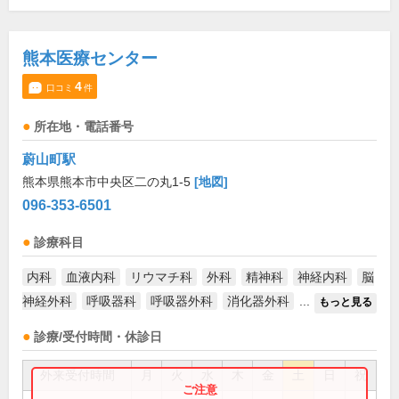
熊本医療センター
4
口コミ
件
所在地・電話番号
蔚山町駅
熊本県熊本市中央区二の丸1-5
[地図]
096-353-6501
診療科目
内科
血液内科
リウマチ科
外科
精神科
神経内科
脳
神経外科
呼吸器科
呼吸器外科
消化器外科
...
もっと見る
診療/受付時間・休診日
外来受付時間
月
火
水
木
金
土
日
祝