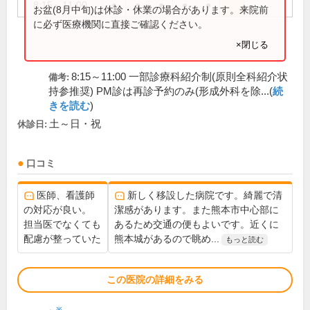
8:15～11:00
●
●
●
●
●
お盆(8月中旬)は休診・休業の場合があります。来院前
に必ず医療機関に直接ご確認ください。
×閉じる
8:15～11:00 一部診療科紹介制(原則全科紹介状
備考:
持参推奨) PM診は再診予約のみ(形成外科を除...(
続
きを読む
)
土～日・祝
休診日:
口コミ
医師、看護師
新しく移設した病院です。綺麗で清
の対応が良い。
潔感があります。また熊本市中心部に
担当医でなくても
あるため交通の便もよいです。近くに
配慮が整っていた
熊本城があるので眺め...
もっと読む
この医院の詳細をみる