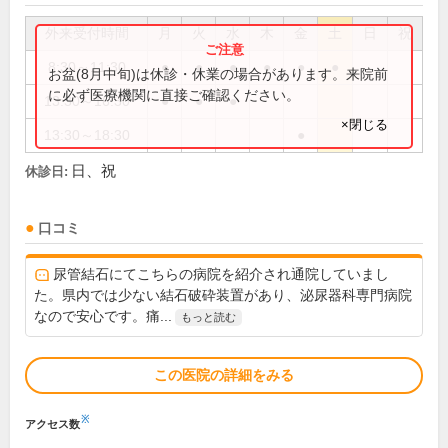
外来受付時間
月
火
水
木
金
土
日
祝
8:30～11:30
●
●
●
●
●
●
お盆(8月中旬)は休診・休業の場合があります。来院前
に必ず医療機関に直接ご確認ください。
13:30～16:30
●
●
●
×閉じる
13:30～18:30
●
日、祝
休診日:
口コミ
尿管結石にてこちらの病院を紹介され通院していまし
た。県内では少ない結石破砕装置があり、泌尿器科専門病院
なので安心です。痛...
もっと読む
この医院の詳細をみる
※
アクセス数