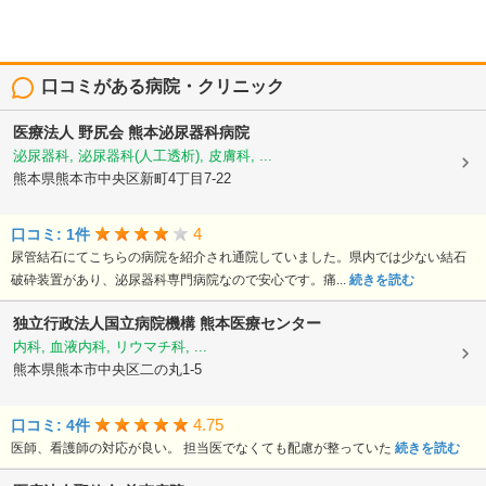
口コミがある病院・クリニック
医療法人 野尻会
熊本泌尿器科病院
泌尿器科, 泌尿器科(人工透析), 皮膚科, ...
熊本県熊本市中央区新町4丁目7-22
4
口コミ: 1件
尿管結石にてこちらの病院を紹介され通院していました。県内では少ない結石
破砕装置があり、泌尿器科専門病院なので安心です。痛...
続きを読む
独立行政法人国立病院機構
熊本医療センター
内科, 血液内科, リウマチ科, ...
熊本県熊本市中央区二の丸1-5
4.75
口コミ: 4件
医師、看護師の対応が良い。 担当医でなくても配慮が整っていた
続きを読む