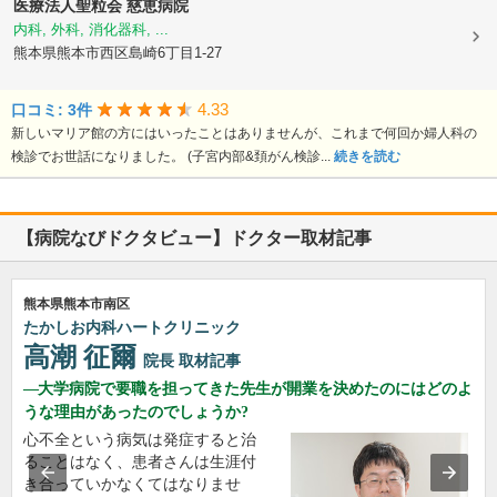
医療法人聖粒会
慈恵病院
内科, 外科, 消化器科, ...
熊本県熊本市西区島崎6丁目1-27
4.33
口コミ: 3件
新しいマリア館の方にはいったことはありませんが、これまで何回か婦人科の
検診でお世話になりました。 (子宮内部&頚がん検診...
続きを読む
【病院なびドクタビュー】ドクター取材記事
熊本県熊本市南区
たかしお内科ハートクリニック
高潮 征爾
院長
取材記事
大学病院で要職を担ってきた先生が開業を決めたのにはどのよ
うな理由があったのでしょうか?
心不全という病気は発症すると治
ることはなく、患者さんは生涯付
き合っていかなくてはなりませ