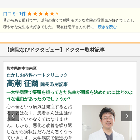
5
口コミ: 1件
昔からある眼科です。以前の古くて昭和モダンな病院の雰囲気が好きでしたし
穏やかな先生も大好きでした。 現在は息子さんの代に...
続きを読む
【病院なびドクタビュー】ドクター取材記事
熊本県熊本市南区
たかしお内科ハートクリニック
高潮 征爾
院長
取材記事
大学病院で要職を担ってきた先生が開業を決めたのにはどのよ
うな理由があったのでしょうか?
心不全という病気は発症すると治
ることはなく、患者さんは生涯付
き合っていかなくてはなりませ
ん。しかも、悪化と改善を繰り返
しながら病状はだんだん悪くなっ
ていきます。大学病院で後進の育