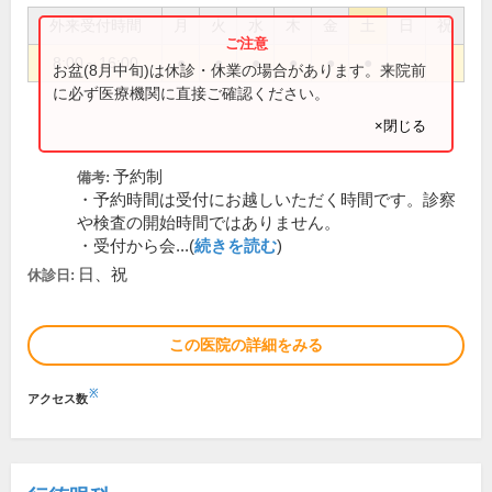
外来受付時間
月
火
水
木
金
土
日
祝
8:00～16:00
●
●
●
●
●
●
お盆(8月中旬)は休診・休業の場合があります。来院前
に必ず医療機関に直接ご確認ください。
×閉じる
予約制
備考:
・予約時間は受付にお越しいただく時間です。診察
や検査の開始時間ではありません。
・受付から会...(
続きを読む
)
日、祝
休診日:
この医院の詳細をみる
※
アクセス数