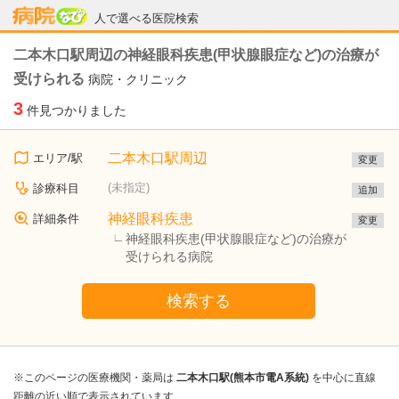
病院なび
人で選べる医院検索
二本木口駅周辺の神経眼科疾患(甲状腺眼症など)の治療が
受けられる
病院・クリニック
3
件見つかりました
二本木口駅周辺
エリア/駅
変更
(未指定)
診療科目
追加
神経眼科疾患
詳細条件
変更
神経眼科疾患(甲状腺眼症など)の治療が
受けられる病院
検索する
※このページの医療機関・薬局は
二本木口駅(熊本市電A系統)
を中心に直線
距離の近い順で表示されています