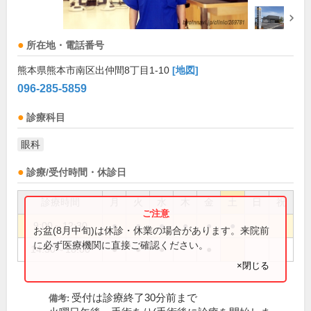
所在地・電話番号
熊本県熊本市南区出仲間8丁目1-10
[地図]
096-285-5859
診療科目
眼科
診療/受付時間・休診日
診療時間
月
火
水
木
金
土
日
祝
9:00～12:30
●
●
●
●
●
●
お盆(8月中旬)は休診・休業の場合があります。来院前
に必ず医療機関に直接ご確認ください。
14:30～18:00
●
●
●
●
×閉じる
受付は診療終了30分前まで
備考: