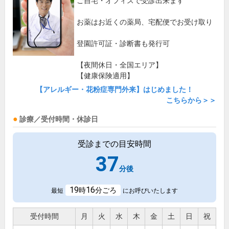
ご自宅・オフィスで受診出来ます
お薬はお近くの薬局、宅配便でお受け取り
登園許可証・診断書も発行可
【夜間休日・全国エリア】
【健康保険適用】
【アレルギー・花粉症専門外来】はじめました！
こちらから＞＞
診療／受付時間・休診日
受診までの目安時間
37
分後
19
16
時
分ごろ
最短
にお呼びいたします
受付時間
月
火
水
木
金
土
日
祝