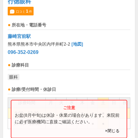
行徳眼科
1
口コミ
件
所在地・電話番号
藤崎宮前駅
熊本県熊本市中央区内坪井町2-2
[地図]
096-352-0269
診療科目
眼科
診療/受付時間・休診日
診療時間
月
火
水
木
金
土
日
祝
9:00～12:30
●
●
●
●
●
●
お盆(8月中旬)は休診・休業の場合があります。来院前
に必ず医療機関に直接ご確認ください。
14:00～18:30
●
●
●
●
●
×閉じる