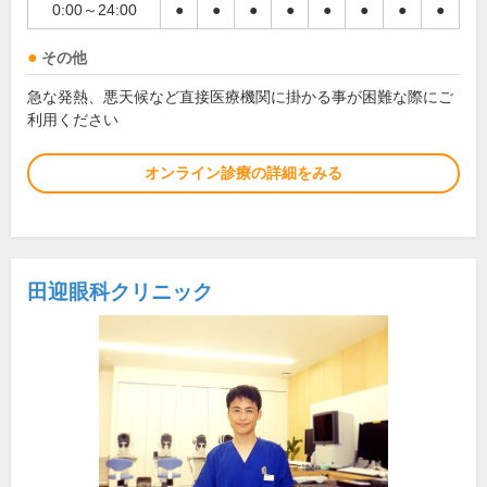
0:00～24:00
●
●
●
●
●
●
●
●
その他
急な発熱、悪天候など直接医療機関に掛かる事が困難な際にご
利用ください
オンライン診療の詳細をみる
田迎眼科クリニック