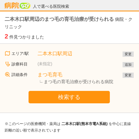
病院なび
人で選べる医院検索
二本木口駅周辺のまつ毛の育毛治療が受けられる
病院・ク
リニック
2
件見つかりました
二本木口駅周辺
エリア/駅
変更
(未指定)
診療科目
追加
まつ毛育毛
詳細条件
変更
まつ毛の育毛治療が受けられる病院
検索する
※このページの医療機関・薬局は
二本木口駅(熊本市電A系統)
を中心に直線
距離の近い順で表示されています