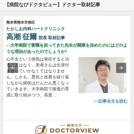
【病院なびドクタビュー】ドクター取材記事
熊本県熊本市南区
たかしお内科ハートクリニック
高潮 征爾
院長
取材記事
大学病院で要職を担ってきた先生が開業を決めたのにはどのよ
うな理由があったのでしょうか?
心不全という病気は発症すると治
ることはなく、患者さんは生涯付
き合っていかなくてはなりませ
ん。しかも、悪化と改善を繰り返
しながら病状はだんだん悪くなっ
ていきます。大学病院で後進の育
成に取り組みつつ、高度…
>>記事全文を読む