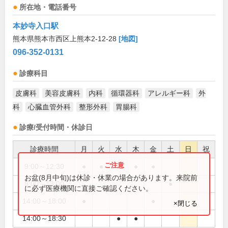
所在地・電話番号
本妙寺入口駅
熊本県熊本市西区上熊本2-12-28
[地図]
096-352-0131
診療科目
皮膚科
美容皮膚科
内科
循環器科
アレルギー科
外
科
心臓血管外科
整形外科
胃腸科
診療/受付時間・休診日
診療時間
月
火
水
木
金
土
日
祝
9:00～12:30
●
●
●
●
●
お盆(8月中旬)は休診・休業の場合があります。来院前
9:00～13:00
●
に必ず医療機関に直接ご確認ください。
14:00～18:00
●
●
×閉じる
14:00～18:30
●
●