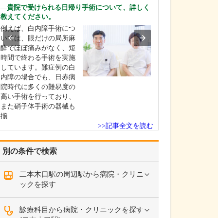
ください。
貴院で受けられる日帰り手術について、詳しく
これまで耳を専
教えてください。
を積んできたこ
例えば、白内障手術につ
り、難聴や突発
いては、眼だけの局所麻
中耳炎をはじめ
酔でほぼ痛みがなく、短
やめまいなどの
時間で終わる手術を実施
療には特に力を
しています。難症例の白
ます。難聴は原
内障の場合でも、日赤病
て治療法が異な
院時代に多くの難易度の
まずは詳しい検
高い手術を行っており、
こに…
また硝子体手術の器械も
揃…
>>記事全文を読む
別の条件で検索
二本木口駅の周辺駅から病院・クリニ
ックを探す
診療科目から病院・クリニックを探す