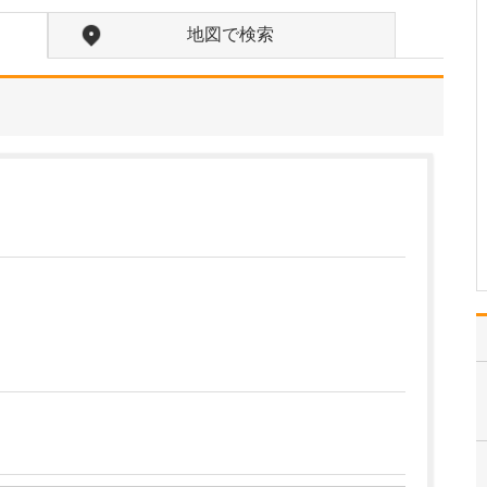
たのにはどのような理由があったのでしょうか?
心不全という病気は発症
地図で検索
すると治ることはなく、
患者さんは生涯付き合っ
ていかなくてはなりませ
ん。しかも、悪化と改善
を繰り返しながら病状は
だんだん悪くなっていき
ます。大学病院で後進の
育成に取り組みつつ、高
度…
>>記事全文を読む