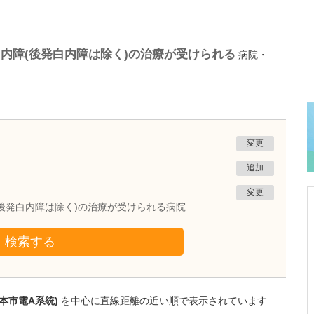
内障(後発白内障は除く)の治療が受けられる
病院・
変更
追加
変更
後発白内障は除く)の治療が受けられる病院
検索する
熊本県熊本市南区
たかしお内科ハートクリニック
高潮 征爾
院長
取材記事
本市電A系統)
を中心に直線距離の近い順で表示されています
大学病院で要職を担ってきた先生が開業を決め