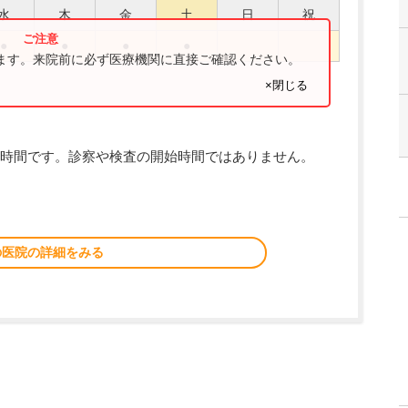
水
木
金
土
日
祝
●
●
●
●
ります。来院前に必ず医療機関に直接ご確認ください。
×閉じる
時間です。診察や検査の開始時間ではありません。
の医院の詳細をみる