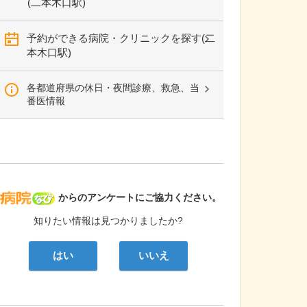
(二本木口駅)
予約ができる病院・クリニックを探す(二
本木口駅)
各都道府県の休日・夜間診療、救急、当
番医情報
病院なび
からのアンケートにご協力ください。
知りたい情報は見つかりましたか?
はい
いいえ