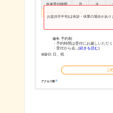
外来受付時間
月
火
8:00～16:00
●
●
お盆(8月中旬)は休診・休業の場合があ
予約制
備考:
・予約時間は受付にお越しいただく
・受付から会...(
続きを読む
)
日、祝
休診日:
こ
※
アクセス数