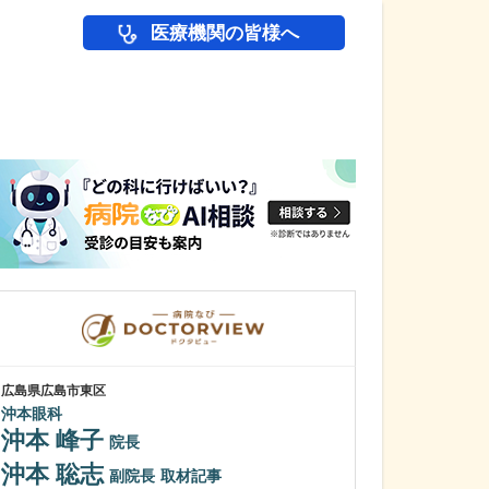
医療機関の皆様へ
医師(ドクター)の
広島県広島市東区
東京都中野区
沖本眼科
中野富士見
沖本 峰子
冨岡 亮太
院長
沖本 聡志
特に先生が力を
副院長
取材記事