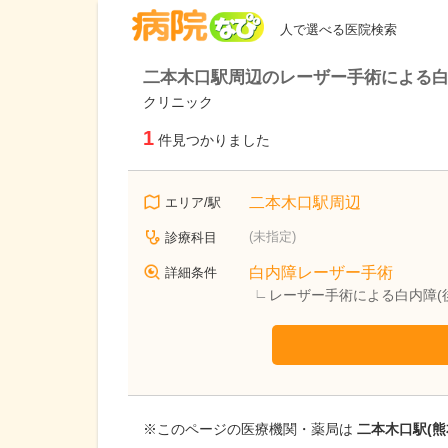
病院なび
人で選べる医院検索
二本木口駅周辺のレーザー手術による白
クリニック
1
件見つかりました
二本木口駅周辺
エリア/駅
(未指定)
診療科目
白内障レーザー手術
詳細条件
レーザー手術による白内障(
※このページの医療機関・薬局は
二本木口駅(熊