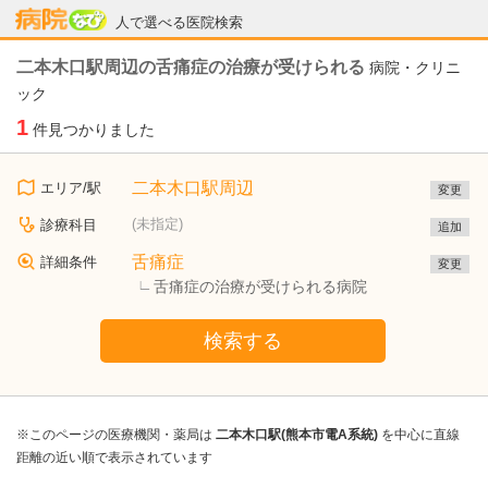
病院なび
人で選べる医院検索
二本木口駅周辺の舌痛症の治療が受けられる
病院・クリニ
ック
1
件見つかりました
二本木口駅周辺
エリア/駅
変更
(未指定)
診療科目
追加
舌痛症
詳細条件
変更
舌痛症の治療が受けられる病院
検索する
※このページの医療機関・薬局は
二本木口駅(熊本市電A系統)
を中心に直線
距離の近い順で表示されています