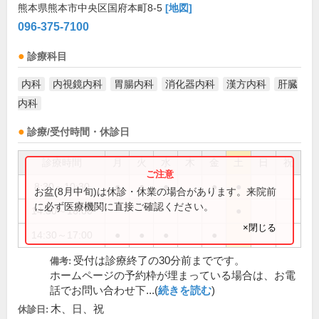
熊本県熊本市中央区国府本町8-5
[地図]
096-375-7100
診療科目
内科
内視鏡内科
胃腸内科
消化器内科
漢方内科
肝臓
内科
診療/受付時間・休診日
診療時間
月
火
水
木
金
土
日
祝
8:30～10:30
●
●
●
●
●
お盆(8月中旬)は休診・休業の場合があります。来院前
に必ず医療機関に直接ご確認ください。
14:30～16:00
●
×閉じる
14:30～17:00
●
●
●
●
受付は診療終了の30分前までです。
備考:
ホームページの予約枠が埋まっている場合は、お電
話でお問い合わせ下...(
続きを読む
)
木、日、祝
休診日: