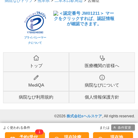
病院なびトップ
>
熊本県
>
二本木口駅周辺
>
舌痛症
プライバシーマー
クについて
トップ
医療機関の皆様へ
MediQA
病院なびについて
病院なび利用規約
個人情報保護方針
©2026
株式会社eヘルスケア
, All rights reserved.
条件変更
1
予約/受付
現在診療
現在地