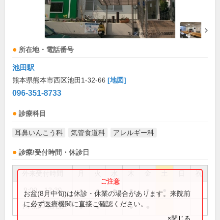
所在地・電話番号
池田駅
熊本県熊本市西区池田1-32-66
[地図]
096-351-8733
診療科目
耳鼻いんこう科
気管食道科
アレルギー科
診療/受付時間・休診日
外来受付時間
月
火
水
木
金
土
日
祝
9:00～12:30
●
●
●
●
●
●
お盆(8月中旬)は休診・休業の場合があります。来院前
に必ず医療機関に直接ご確認ください。
14:30～18:00
●
●
●
●
×閉じる