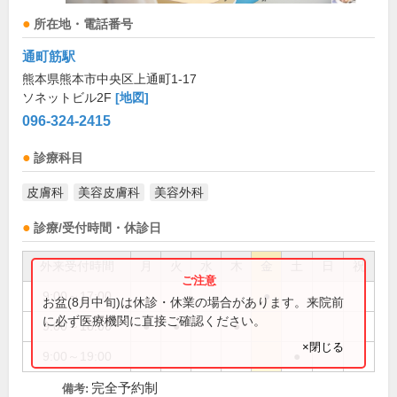
所在地・電話番号
通町筋駅
熊本県熊本市中央区上通町1-17
ソネットビル2F
[地図]
096-324-2415
診療科目
皮膚科
美容皮膚科
美容外科
診療/受付時間・休診日
外来受付時間
月
火
水
木
金
土
日
祝
9:00～17:00
●
お盆(8月中旬)は休診・休業の場合があります。来院前
に必ず医療機関に直接ご確認ください。
9:00～18:00
●
●
●
×閉じる
9:00～19:00
●
完全予約制
備考: