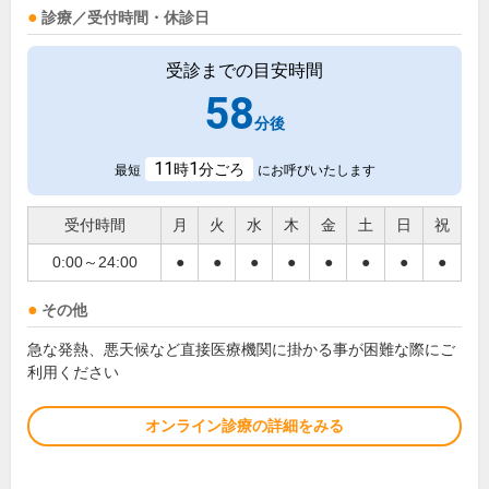
診療／受付時間・休診日
受診までの目安時間
58
分後
11
1
時
分ごろ
最短
にお呼びいたします
受付時間
月
火
水
木
金
土
日
祝
0:00～24:00
●
●
●
●
●
●
●
●
その他
急な発熱、悪天候など直接医療機関に掛かる事が困難な際にご
利用ください
オンライン診療の詳細をみる