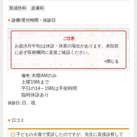
形成外科
皮膚科
診療/受付時間・休診日
診療時間
月
火
水
木
金
土
日
祝
9:00～12:30
●
●
●
●
●
お盆(8月中旬)は休診・休業の場合があります。来院前
に必ず医療機関に直接ご確認ください。
9:00～15:00
●
×閉じる
15:00～18:00
●
●
●
●
木曜AMのみ
備考:
土曜15時まで
平日の14～15時は手術時間
臨時休診あり
日、祝
休診日:
口コミ
子どもの火傷で受診したのですが、先生に直接診察して