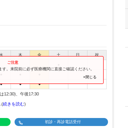
水
木
金
土
日
祝
●
ります。来院前に必ず医療機関に直接ご確認ください。
●
●
●
×閉じる
●
●
●
2:30)、午後17:30
(
続きを読む
)
初診・再診電話受付