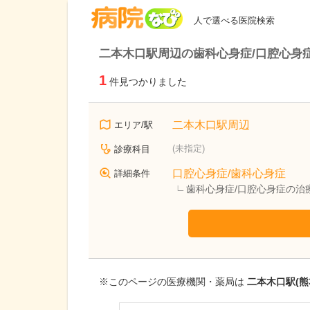
病院なび
人で選べる医院検索
二本木口駅周辺の歯科心身症/口腔心身
1
件見つかりました
二本木口駅周辺
エリア/駅
(未指定)
診療科目
口腔心身症/歯科心身症
詳細条件
歯科心身症/口腔心身症の治
※このページの医療機関・薬局は
二本木口駅(熊