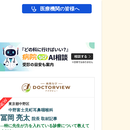
医療機関の皆様へ
医師(ドクター)の
東京都中野区
新潟県新潟市西区
中野富士見町耳鼻咽喉科
五十川内科医院
冨岡 亮太
五十川 正
院長
取材記事
特に先生が力を入れている診療について教えて
日々の診療で心