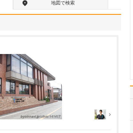
たのにはどのような理由があったのでしょうか?
地図で検索
心不全という病気は発症
すると治ることはなく、
患者さんは生涯付き合っ
ていかなくてはなりませ
ん。しかも、悪化と改善
を繰り返しながら病状は
だんだん悪くなっていき
ます。大学病院で後進の
育成に取り組みつつ、高
度…
>>記事全文を読む