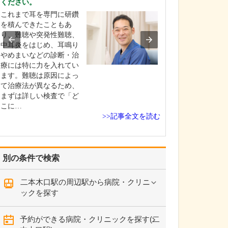
ください。
一人ひとりの患
これまで耳を専門に研鑽
真摯に向き合い
を積んできたこともあ
いに診療するこ
り、難聴や突発性難聴、
けています。特
中耳炎をはじめ、耳鳴り
や検査結果の説
やめまいなどの診断・治
ては「わかりや
療には特に力を入れてい
何よりも重要だ
ます。難聴は原因によっ
います。という
て治療法が異なるため、
院を受診される
まずは詳しい検査で「ど
の…
こに…
>>記事全文を読む
別の条件で検索
二本木口駅の周辺駅から病院・クリニ
ックを探す
予約ができる病院・クリニックを探す(二