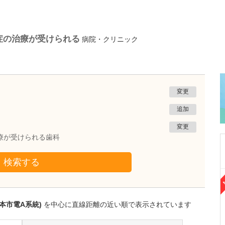
症の治療が受けられる
病院・クリニック
変更
追加
変更
療が受けられる歯科
検索する
熊本県熊本市南区
たかしお内科ハートクリニック
高潮 征爾
本市電A系統)
を中心に直線距離の近い順で表示されています
院長
取材記事
大学病院で要職を担ってきた先生が開業を決め