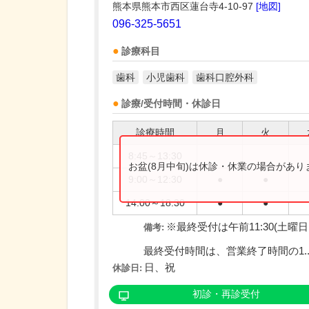
熊本県熊本市西区蓮台寺4-10-97
[地図]
096-325-5651
診療科目
歯科
小児歯科
歯科口腔外科
診療/受付時間・休診日
診療時間
月
火
8:45～13:30
お盆(8月中旬)は休診・休業の場合があ
9:00～12:30
●
●
14:00～18:30
●
●
※最終受付は午前11:30(土曜日は1
備考:
最終受付時間は、営業終了時間の1...
日、祝
休診日:
初診・再診受付