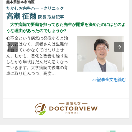
熊本県熊本市南区
たかしお内科ハートクリニック
高潮 征爾
院長
取材記事
大学病院で要職を担ってきた先生が開業を決めたのにはどのよ
うな理由があったのでしょうか?
心不全という病気は発症すると治
ることはなく、患者さんは生涯付
き合っていかなくてはなりませ
ん。しかも、悪化と改善を繰り返
しながら病状はだんだん悪くなっ
ていきます。大学病院で後進の育
成に取り組みつつ、高度…
>>記事全文を読む