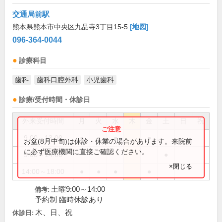
交通局前駅
熊本県熊本市中央区九品寺3丁目15-5
[地図]
096-364-0044
診療科目
歯科
歯科口腔外科
小児歯科
診療/受付時間・休診日
外来受付時間
月
火
水
木
金
土
日
祝
9:00～13:00
●
●
●
●
お盆(8月中旬)は休診・休業の場合があります。来院前
に必ず医療機関に直接ご確認ください。
9:00～14:00
●
×閉じる
14:00～18:00
●
●
●
●
土曜9:00～14:00
備考:
予約制 臨時休診あり
木、日、祝
休診日: