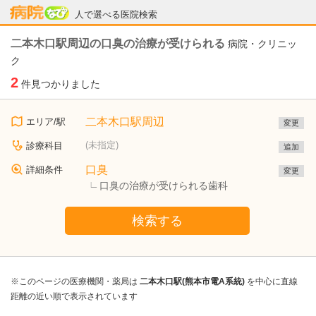
病院なび
人で選べる医院検索
二本木口駅周辺の口臭の治療が受けられる
病院・クリニッ
ク
2
件見つかりました
二本木口駅周辺
エリア/駅
変更
(未指定)
診療科目
追加
口臭
詳細条件
変更
口臭の治療が受けられる歯科
検索する
※このページの医療機関・薬局は
二本木口駅(熊本市電A系統)
を中心に直線
距離の近い順で表示されています