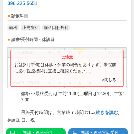
096-325-5651
診療科目
歯科
小児歯科
歯科口腔外科
診療/受付時間・休診日
診療時間
月
火
水
木
金
土
日
祝
8:45～13:30
●
お盆(8月中旬)は休診・休業の場合があります。来院前
に必ず医療機関に直接ご確認ください。
9:00～12:30
●
●
●
●
●
×閉じる
14:00～18:30
●
●
●
●
●
※最終受付は午前11:30(土曜日は12:30)、午後1
備考:
7:30
最終受付時間は、営業終了時間の1...(
続きを読む
)
日、祝
休診日:
初診・再診受付
初診・再診電話受付