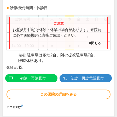
診療/受付時間・休診日
診療時間
月
火
水
木
金
土
日
祝
9:00～12:00
●
●
●
●
●
●
お盆(8月中旬)は休診・休業の場合があります。来院前
に必ず医療機関に直接ご確認ください。
9:00～16:00
●
×閉じる
14:00～19:00
●
●
●
●
駐車場は敷地2台、隣の提携駐車場7台。
備考:
臨時休診あり。
祝
休診日:
初診・再診受付
初診・再診電話受付
この医院の詳細をみる
※
アクセス数