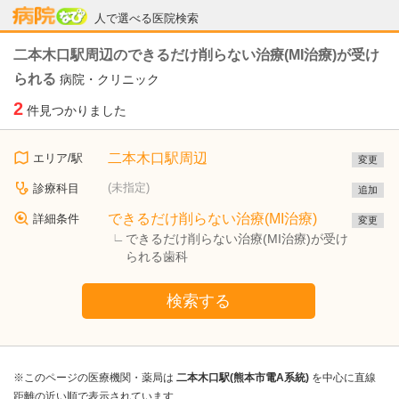
病院なび
人で選べる医院検索
二本木口駅周辺のできるだけ削らない治療(MI治療)が受け
られる
病院・クリニック
2
件見つかりました
二本木口駅周辺
エリア/駅
変更
(未指定)
診療科目
追加
できるだけ削らない治療(MI治療)
詳細条件
変更
できるだけ削らない治療(MI治療)が受け
られる歯科
検索する
※このページの医療機関・薬局は
二本木口駅(熊本市電A系統)
を中心に直線
距離の近い順で表示されています