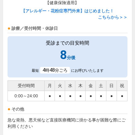
【健康保険適用】
【アレルギー・花粉症専門外来】はじめました！
こちらから＞＞
診療／受付時間・休診日
受診までの目安時間
8
分後
4
48
時
分ごろ
最短
にお呼びいたします
受付時間
月
火
水
木
金
土
日
祝
0:00～24:00
●
●
●
●
●
●
●
●
その他
急な発熱、悪天候など直接医療機関に掛かる事が困難な際にご
利用ください