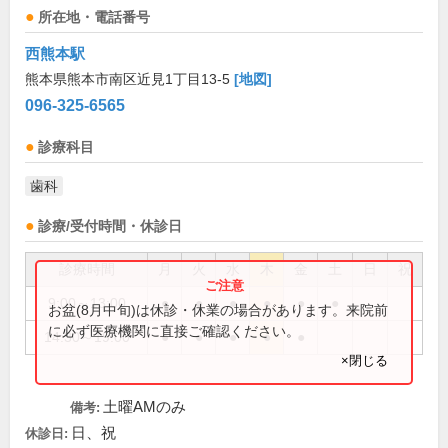
所在地・電話番号
西熊本駅
熊本県熊本市南区近見1丁目13-5
[地図]
096-325-6565
診療科目
歯科
診療/受付時間・休診日
診療時間
月
火
水
木
金
土
日
祝
9:00～13:00
●
●
●
●
●
●
お盆(8月中旬)は休診・休業の場合があります。来院前
に必ず医療機関に直接ご確認ください。
14:30～19:00
●
●
●
●
●
×閉じる
土曜AMのみ
備考:
日、祝
休診日: