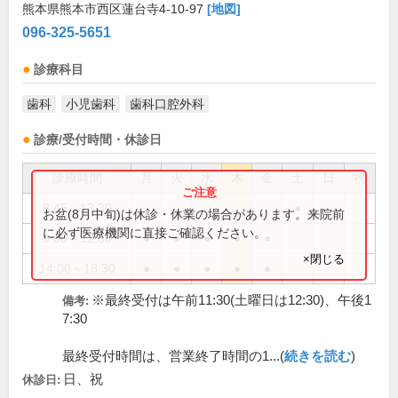
熊本県熊本市西区蓮台寺4-10-97
[地図]
096-325-5651
診療科目
歯科
小児歯科
歯科口腔外科
診療/受付時間・休診日
診療時間
月
火
水
木
金
土
日
祝
8:45～13:30
●
お盆(8月中旬)は休診・休業の場合があります。来院前
に必ず医療機関に直接ご確認ください。
9:00～12:30
●
●
●
●
●
×閉じる
14:00～18:30
●
●
●
●
●
※最終受付は午前11:30(土曜日は12:30)、午後1
備考:
7:30
最終受付時間は、営業終了時間の1...(
続きを読む
)
日、祝
休診日: