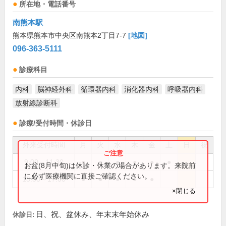
所在地・電話番号
南熊本駅
熊本県熊本市中央区南熊本2丁目7-7
[地図]
096-363-5111
診療科目
内科
脳神経外科
循環器内科
消化器内科
呼吸器内科
放射線診断科
診療/受付時間・休診日
外来受付時間
月
火
水
木
金
土
日
祝
9:00～11:30
●
●
●
●
●
●
お盆(8月中旬)は休診・休業の場合があります。来院前
に必ず医療機関に直接ご確認ください。
13:30～17:00
●
●
●
●
●
×閉じる
日、祝、盆休み、年末末年始休み
休診日: