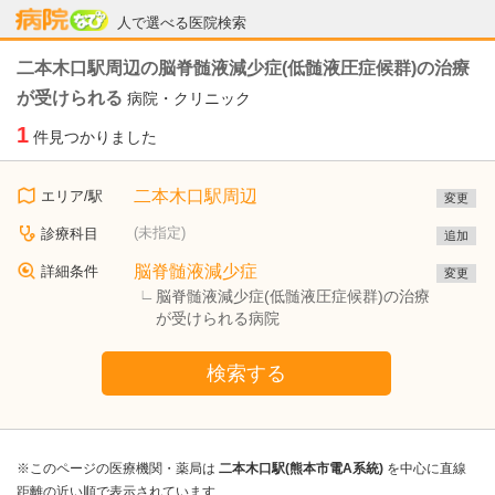
病院なび
人で選べる医院検索
二本木口駅周辺の脳脊髄液減少症(低髄液圧症候群)の治療
が受けられる
病院・クリニック
1
件見つかりました
二本木口駅周辺
エリア/駅
変更
(未指定)
診療科目
追加
脳脊髄液減少症
詳細条件
変更
脳脊髄液減少症(低髄液圧症候群)の治療
が受けられる病院
検索する
※このページの医療機関・薬局は
二本木口駅(熊本市電A系統)
を中心に直線
距離の近い順で表示されています