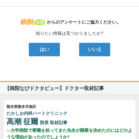
病院なび
からのアンケートにご協力ください。
知りたい情報は見つかりましたか?
はい
いいえ
【病院なびドクタビュー】ドクター取材記事
熊本県熊本市南区
たかしお内科ハートクリニック
高潮 征爾
院長
取材記事
大学病院で要職を担ってきた先生が開業を決めたのにはどのよ
うな理由があったのでしょうか?