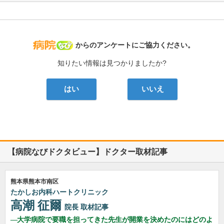
病院なび
からのアンケートにご協力ください。
知りたい情報は見つかりましたか?
はい
いいえ
【病院なびドクタビュー】ドクター取材記事
熊本県熊本市南区
たかしお内科ハートクリニック
高潮 征爾
院長
取材記事
大学病院で要職を担ってきた先生が開業を決めたのにはどのよ