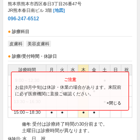
熊本県熊本市西区春日3丁目26番47号
JR熊本春日南ビル 3階
[地図]
096-247-6512
診療科目
皮膚科
美容皮膚科
診療/受付時間・休診日
診療時間
月
火
水
木
金
土
日
祝
9:00～12:30
●
お盆(8月中旬)は休診・休業の場合があります。来院前
10:00～13:30
●
●
●
●
に必ず医療機関に直接ご確認ください。
13:30～16:30
●
×閉じる
15:00～18:30
●
●
●
●
受付は診療終了時間の30分前まで。
備考:
土曜日は診療時間が異なります。
水、日、祝
休診日: