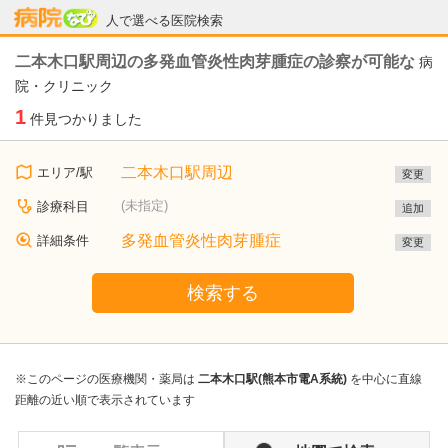
病院なび
人で選べる医院検索
二本木口駅周辺の多発血管炎性肉芽腫症の診察が可能な
病
院・クリニック
1
件見つかりました
二本木口駅周辺
エリア/駅
変更
(未指定)
診療科目
追加
多発血管炎性肉芽腫症
詳細条件
変更
検索する
※このページの医療機関・薬局は
二本木口駅(熊本市電A系統)
を中心に直線
距離の近い順で表示されています